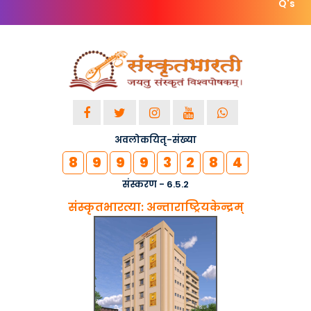
Q's
अवलोकयितृ-संख्या
8
9
9
9
3
2
8
4
संस्करण - 6.5.2
संस्कृतभारत्या: अन्ताराष्ट्रियकेन्द्रम्