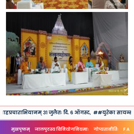
ाराभियानम् ३१ जुलैतः दि. ६ ऑगस्ट,
##युरेका सायन्स क्लब तथा
मुखपृष्ठम्
जालपुटस्य विनियोगनियमाः
गोप्यतानीतिः
F A