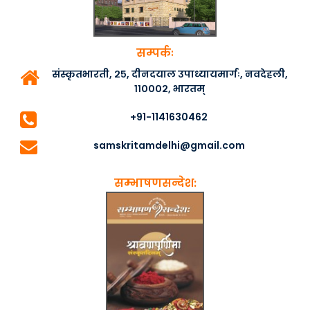
सम्पर्कः
संस्कृतभारती, २५, दीनदयाल उपाध्यायमार्गः, नवदेहली,
११०००२, भारतम्
+91-1141630462
samskritamdelhi@gmail.com
सम्भाषणसन्देश: