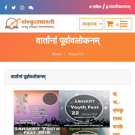
/
प्रवेशः
पञ्जीकरणम्
0
वार्तानां पूर्वावलोकनम्
Home
About Us
वार्तानां पूर्वावलोकनम्
सं.
भा.-
संस्कृ
ताध्य
यनके