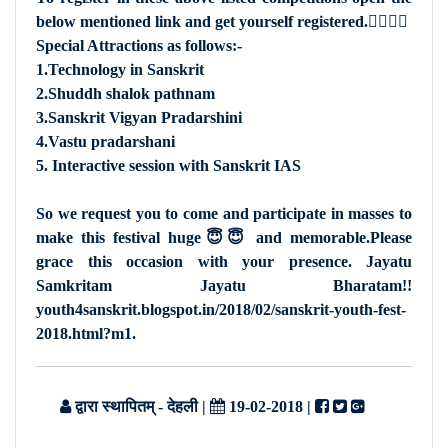
below mentioned link and get yourself registered.👇🏻👇🏻
Special Attractions as follows:-
1.Technology in Sanskrit
2.Shuddh shalok pathnam
3.Sanskrit Vigyan Pradarshini
4.Vastu pradarshani
5. Interactive session with Sanskrit IAS
So we request you to come and participate in masses to
make this festival huge😇😇 and memorable.Please
grace this occasion with your presence. Jayatu
Samkritam Jayatu Bharatam!!
youth4sanskrit.blogspot.in/2018/02/sanskrit-youth-fest-
2018.html?m1.
द्वारा स्थापितम् - देहली
|
19-02-2018
|