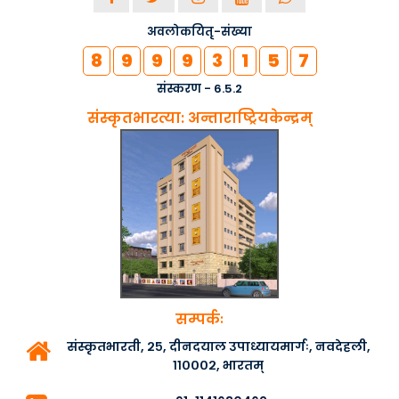
नियोजितः -
24-04-2019
अवलोकयितृ-संख्या
देहल्यां प्रान्तसंस्कृत�..
8
9
9
9
3
1
5
7
द्वारा स्थापितम् :-
देहली
संस्करण - 6.5.2
नियोजितः -
18-12-2018
संस्कृतभारत्या: अन्ताराष्ट्रियकेन्द्रम्
सीएम योगी ने कहा- विज्ञान �..
द्वारा स्थापितम् :-
संस्कृतभारती
नियोजितः -
22-11-2018
kashi adhiveshnam 2018..
द्वारा स्थापितम् :-
काशी
नियोजितः -
14-11-2018
kashi adhiveshnam 2018..
सम्पर्कः
द्वारा स्थापितम् :-
काशी
संस्कृतभारती, २५, दीनदयाल उपाध्यायमार्गः, नवदेहली,
नियोजितः -
14-11-2018
११०००२, भारतम्
के आर् पुरभागस्य शिबिरवा�..