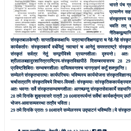
भारते पंच ग्
प्रयत्नेन सहस
संस्कृतस्य रक
भवति तत् राष
नैतिकमूल्यान
संस्कृतबालकेन्द्रैः साप्ताहिककक्षाभिः पत्राचारशिक्षणद्वारा च गेहे-गेहे संस्कृ
कार्यकर्तारः संस्कृतकार्यं वर्धयितुं नवाचारं च आनेतुं समस्तराष्ट्रे संस्कृत
संस्कृतं सर्वत्र नेतुं सम्पूर्णविश्वे प्रयत्नशीलाः दृश्यन्ते। अतः
श्रीलालबहादुरशास्त्रिराष्ट्रिय-संस्कृतविद्यापीठे दिसम्बरमासस्य 28 2
प्रविष्टशिबिराः सम्भाषणशीलाः दायित्ववन्तश्च भागग्रहणं कर्तुं शक्नुवन्ति।
सम्मेलने संस्कृतभारत्याः कार्यपरिचयः भविष्यस्य कार्ययोजना संस्कृतविज्ञानप्र
चर्चासत्राणि संस्कृतविषये विचार-विमर्शाः संस्कृमयाः सांस्कृतिककार्यक्रमा
अतः भवन्तः सर्वे संस्कृतसम्भाषणशीलाः आगच्छन्तु संस्कृतसेवाकार्ये सहभागि
28 तमे दिनांके शुक्रवासरे रात्रौ 20 00वादनपर्यन्तं सर्वेषां कार्यकर्तृणाम् उ
भोजन-आवासव्यवस्था तत्रैव भविता।
29 तमे दिनांके प्रातः 9 00वादने सम्मेलनस्य उद्घाटनं भविष्यति।ये संस्कृतसम