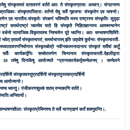
रामेषु संस्कृतमयं वातावरणं वर्तते अतः ते संस्कृतग्रामाः अभवन्। संगठनस्य
्राधिकाः संस्कृतपरिवाराः वर्तन्ते येषु सर्वे गृहजनाः संस्कृतेन एव भाषन्ते।
्षणेन एव भारतीय-संस्कृतेः संरक्षणंं भविष्यति यस्य राष्ट्रस्य संस्कृतिः सुदृढा
्ट्रं समर्थराष्ट्रं भवत्येव यतो हि संस्कृते निहितज्ञानस्य आत्ममन्थनेन
ि वर्धन्ते सामाजिक-विकृतयश्च निश्चयेन दूरे भवन्ति। अतः सम्भाषणशिविरैः
तं भवेत् एतदर्थं संस्कृतभारतं_समर्थभारतम् इति उद्घोषं कुर्वन्तः संस्कृतभारती-
मयवातावरणनिर्माणाय संस्कृतक्षेत्रे नवीनकल्पनादानाय संस्कृतं सर्वेषां कर्तुं
 सर्वैः कार्यकर्तृभिः समवेतरुपेण चिन्तनाय संस्कृतभारती-देहलीद्वारा
9 30 तमेषु दिनांकेषु आयोज्यते *प्रान्तकार्यकर्तृसम्मेलनम् । सम्मेलने
दर्शिनी संस्कृतवस्तुप्रदर्शिनी संस्कृतपुस्तकप्रदर्शिनी
श्च आयोज्यन्ते।
नश्च भवन्तु। पंजीकरणशुल्कं शतम् रुप्यकाणि वर्तते।
पस्थितिःअनिवार्या।
्भाषणशीलाः संस्कृतप्रेमिणश्च ते सर्वे भागग्रहणं कर्तं शक्नुवन्ति।.