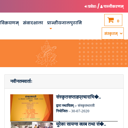
/
प्रवेशः
पञ्जीकरणम्
0
कविक्रयणम्
संवादशाला
प्रान्तीयजालपुटानि
नवीनतमवार्ताः
संस्कृतसप्ताहप्रचाराभि�..
द्वारा स्थापितम् :-
संस्कृतभारती
नियोजितः -
30-07-2020
युरेका सायन्स क्लब तथा सं�..