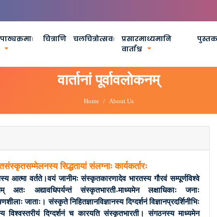
पाठ्यक्रमाः
चित्राणि
चलचित्रोत्सवः
प्रसारमाध्यमानि
पुस्त
वार्ताश्च
वार्तानां पूर्वावलोकनम्
Home
About Us
ान्तसंस्कृतसम्मेलनस्य सिद्धतायां संलग्नाः कार्यकर्तारः
तस्य आत्मा वर्तते।वयं जानीमः संस्कृतकारणादेव भारतस्य गौरवं सम्पूर्णविश्वे
तम् अतः अद्यावधिपर्यन्तं संस्कृतभारती-माध्यमेन लक्षाधिकाः जनाः
णशीलाः जाताः। संस्कृते निहितज्ञानविज्ञानस्य दिग्दर्शनं विज्ञानप्रदर्शिनीभिः
स्य विश्वस्तरीयं दिग्दर्शनं च कारयति संस्कृतभारती। संगठनस्य माध्यमेन