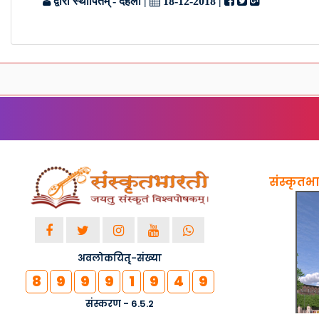
द्वारा स्थापितम् - देहली
|
18-12-2018
|
संस्कृतभार
अवलोकयितृ-संख्या
8
9
9
9
1
9
4
9
संस्करण - 6.5.2