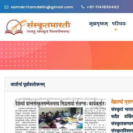
samskritamdelhi@gmail.com
+91-1141630462
मुखपृष्ठम्
परिचयः
वार्तानां पूर्वावलोकनम्
देहल्यां प्र
संस्कृतं भार
सदैव वर्धि
संस्कृतसम्भाष
संस्कृतविश्व