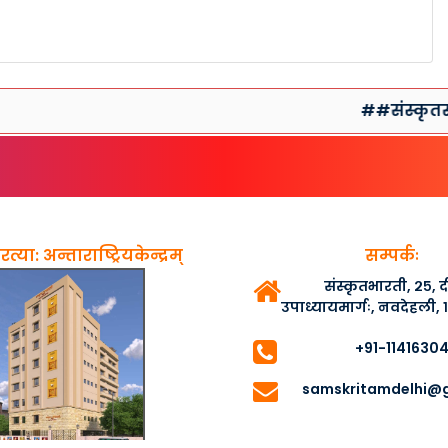
##संस्कृतसप्ताह
त्या: अन्ताराष्ट्रियकेन्द्रम्
सम्पर्कः
संस्कृतभारती, २५,
उपाध्यायमार्गः, नवदेहली,
+91-1141630
samskritamdelhi@