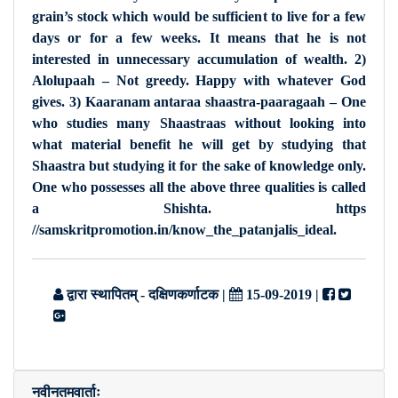
grain’s stock which would be sufficient to live for a few
days or for a few weeks. It means that he is not
interested in unnecessary accumulation of wealth. 2)
Alolupaah – Not greedy. Happy with whatever God
gives. 3) Kaaranam antaraa shaastra-paaragaah – One
who studies many Shaastraas without looking into
what material benefit he will get by studying that
Shaastra but studying it for the sake of knowledge only.
One who possesses all the above three qualities is called
a Shishta. https
//samskritpromotion.in/know_the_patanjalis_ideal.
द्वारा स्थापितम् - दक्षिणकर्णाटक
|
15-09-2019
|
नवीनतमवार्ताः