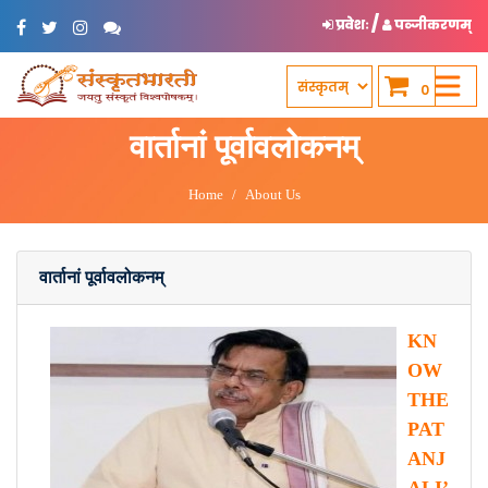
/
प्रवेशः
पञ्जीकरणम्
0
वार्तानां पूर्वावलोकनम्
Home
About Us
वार्तानां पूर्वावलोकनम्
KN
OW
THE
PAT
ANJ