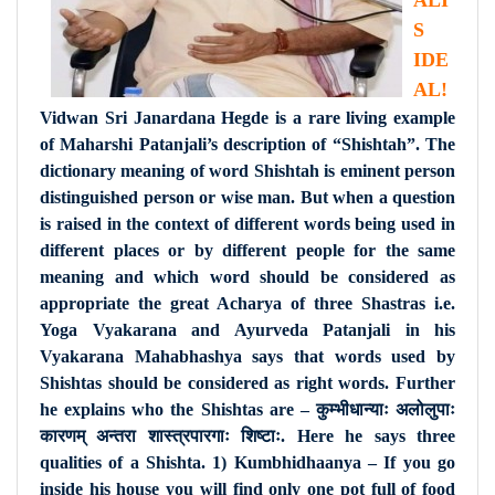
ALI’
S
IDE
AL!
Vidwan Sri Janardana Hegde is a rare living example
of Maharshi Patanjali’s description of “Shishtah”. The
dictionary meaning of word Shishtah is eminent person
distinguished person or wise man. But when a question
is raised in the context of different words being used in
different places or by different people for the same
meaning and which word should be considered as
appropriate the great Acharya of three Shastras i.e.
Yoga Vyakarana and Ayurveda Patanjali in his
Vyakarana Mahabhashya says that words used by
Shishtas should be considered as right words. Further
he explains who the Shishtas are – कुम्भीधान्याः अलोलुपाः
कारणम् अन्तरा शास्त्रपारगाः शिष्टाः. Here he says three
qualities of a Shishta. 1) Kumbhidhaanya – If you go
inside his house you will find only one pot full of food