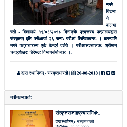
नगरे
विद्यमा
ने
बालभा
रती - विद्यालये १९/०८/२०१८ दिनाङ्के प्रवृत्तस्य पत्रालयद्वारा
संस्कृतम् इति परीक्षायां २६ जनाः परीक्षां लिखितवन्तः । बल्ल्यारि
नगरे पत्राचारस्य एकं केन्द्रं वर्तते । परीक्षासञ्चालकः श्रीमान्
चन्द्रशेखरः हिरेमठः विभागसंयोजकः ।.
द्वारा स्थापितम् - संस्कृतभारती
|
20-08-2018
|
नवीनतमवार्ताः
संस्कृतसप्ताहप्रचाराभि�..
द्वारा स्थापितम् :-
संस्कृतभारती
नियोजितः -
30-07-2020