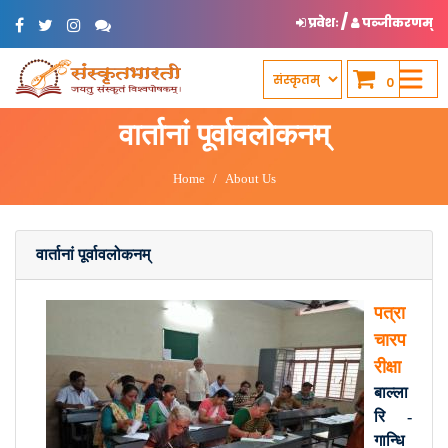
/
प्रवेशः
पञ्जीकरणम्
0
वार्तानां पूर्वावलोकनम्
Home
About Us
वार्तानां पूर्वावलोकनम्
पत्रा
चारप
रीक्षा
बाल्ला
रि -
गान्धि