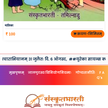
मालिका
क्रयण-निमित्तम्
100
म् ३१ जुलैतः दि. ६ ऑगस्ट,
##युरेका सायन्स क्लब तथा संस्कृत
मुखपृष्ठम्
जालपुटस्य विनियोगनियमाः
गोप्यतानीतिः
F A
Q's