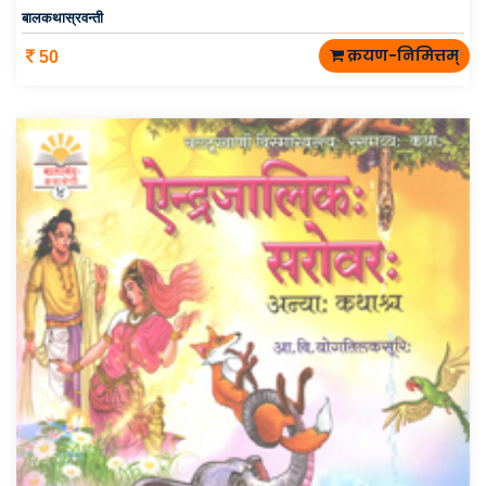
बालकथास्रवन्ती
क्रयण-निमित्तम्
50