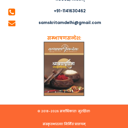
+91-1141630462
samskritamdelhi@gmail.com
सम्भाषणसन्देश:
© २०१८-२०२६ सर्वाधिकाराः सुरक्षिताः
संस्कृतभारत्या निर्मितं प्रारूपम्