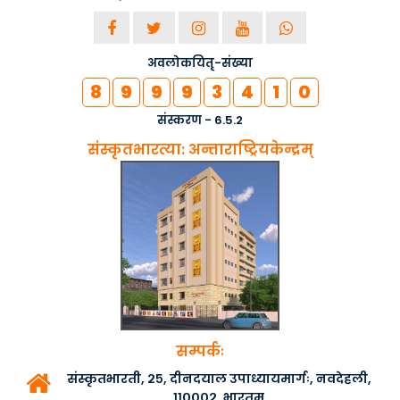
अवलोकयितृ-संख्या
8
9
9
9
3
4
1
0
संस्करण - 6.5.2
संस्कृतभारत्या: अन्ताराष्ट्रियकेन्द्रम्
सम्पर्कः
संस्कृतभारती, २५, दीनदयाल उपाध्यायमार्गः, नवदेहली,
११०००२, भारतम्