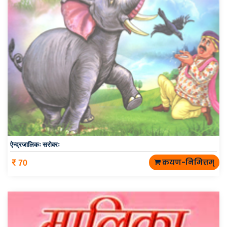
ऐन्द्रजालिकः सरोवरः
क्रयण-निमित्तम्
70