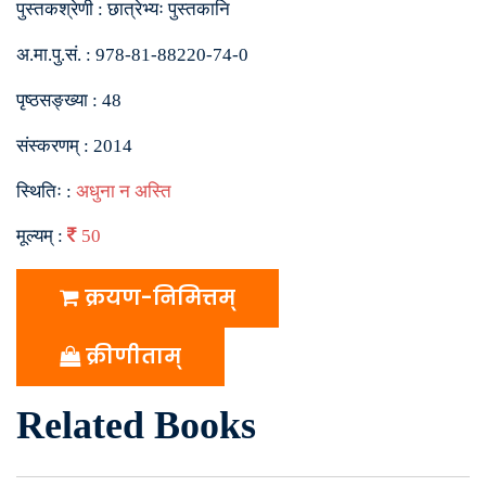
पुस्तकश्रेणी :
छात्रेभ्यः पुस्तकानि
अ.मा.पु.सं. :
978-81-88220-74-0
पृष्ठसङ्ख्या :
48
संस्करणम् :
2014
स्थितिः :
अधुना न अस्ति
मूल्यम् :
50
क्रयण-निमित्तम्
क्रीणीताम्
Related Books