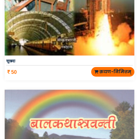
सुखदा
क्रयण-निमित्तम्
50