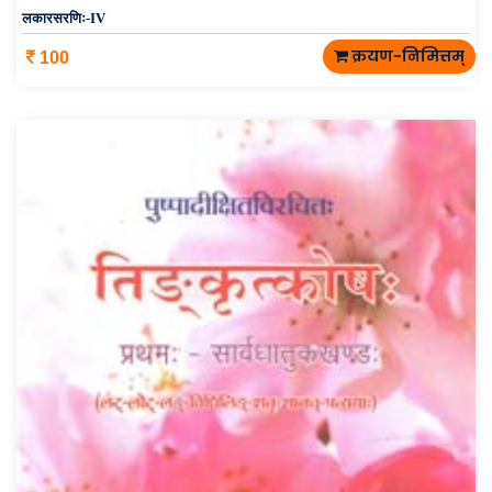
लकारसरणिः-IV
क्रयण-निमित्तम्
100