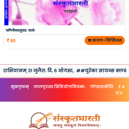
पाणिनीयधातुपाठः सार्थः
क्रयण-निमित्तम्
60
् ३१ जुलैतः दि. ६ ऑगस्ट,
##युरेका सायन्स क्लब तथा संस्कृतभा
मुखपृष्ठम्
जालपुटस्य विनियोगनियमाः
गोप्यतानीतिः
F A
Q's