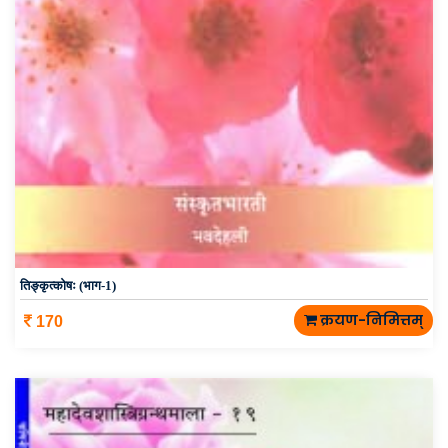
तिङ्कृत्कोषः (भाग-1)
क्रयण-निमित्तम्
170