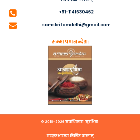
+91-1141630462
samskritamdelhi@gmail.com
सम्भाषणसन्देश:
© २०१८-२०२६ सर्वाधिकाराः सुरक्षिताः
संस्कृतभारत्या निर्मितं प्रारूपम्