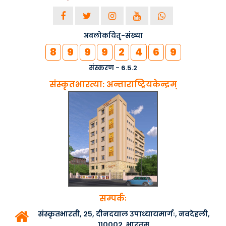
अवलोकयितृ-संख्या
8
9
9
9
2
4
6
9
संस्करण - 6.5.2
संस्कृतभारत्या: अन्ताराष्ट्रियकेन्द्रम्
सम्पर्कः
संस्कृतभारती, २५, दीनदयाल उपाध्यायमार्गः, नवदेहली,
११०००२, भारतम्