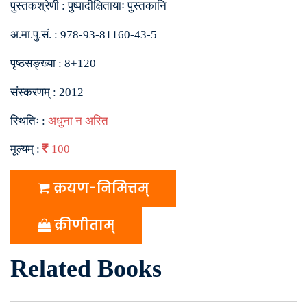
पुस्तकश्रेणी :
पुष्पादीक्षितायाः पुस्तकानि
अ.मा.पु.सं. :
978-93-81160-43-5
पृष्ठसङ्ख्या :
8+120
संस्करणम् :
2012
स्थितिः :
अधुना न अस्ति
मूल्यम् :
100
क्रयण-निमित्तम्
क्रीणीताम्
Related Books