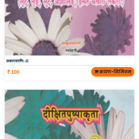
लकारसरणिः-II
क्रयण-निमित्तम्
100