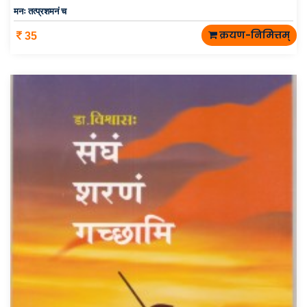
मनः तत्प्रशमनं च
क्रयण-निमित्तम्
35