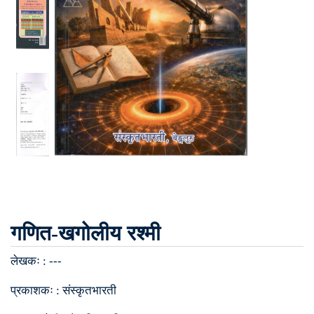
गणित-खगोलीय रश्मी
लेखकः :
---
प्रकाशकः :
संस्कृतभारती