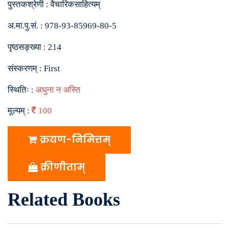
पुस्तकश्रेणी :
वैचारिकसाहित्यम्
अ.मा.पु.सं. :
978-93-85969-80-5
पृष्ठसङ्ख्या :
214
संस्करणम् :
First
स्थितिः :
अधुना न अस्ति
मूल्यम् :
100
क्रयण-निमित्तम्
क्रीणीताम्
Related Books