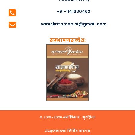
+91-1141630462
samskritamdelhi@gmail.com
सम्भाषणसन्देश:
© २०१८-२०२६ सर्वाधिकाराः सुरक्षिताः
संस्कृतभारत्या निर्मितं प्रारूपम्