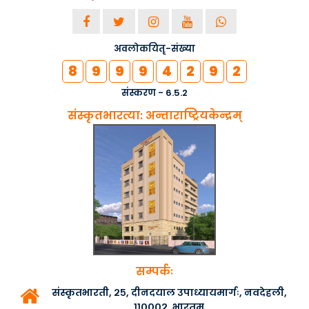
अवलोकयितृ-संख्या
8
9
9
9
4
2
9
2
संस्करण - 6.5.2
संस्कृतभारत्या: अन्ताराष्ट्रियकेन्द्रम्
सम्पर्कः
संस्कृतभारती, २५, दीनदयाल उपाध्यायमार्गः, नवदेहली,
११०००२, भारतम्