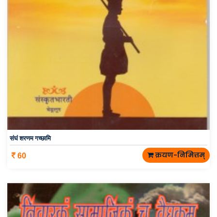
संघं शरणम गच्छामि
क्रयण-निमित्तम्
60