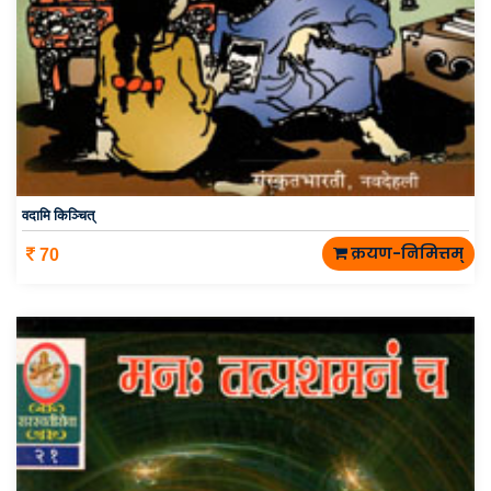
वदामि किञ्चित्
क्रयण-निमित्तम्
70