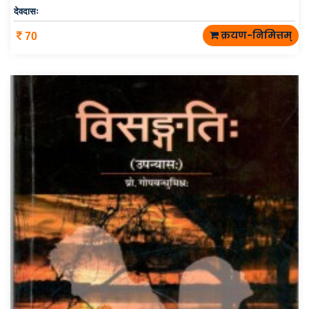
देवदासः
क्रयण-निमित्तम्
70