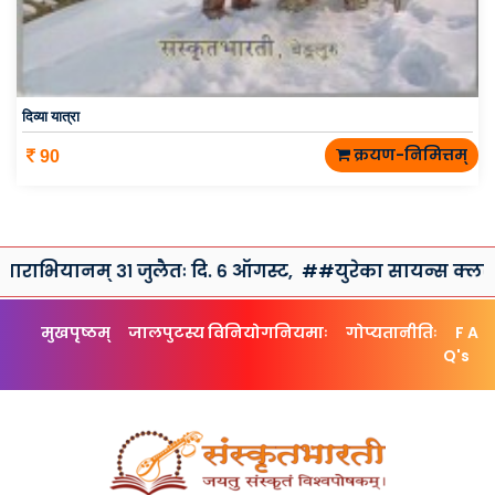
दिव्या यात्रा
क्रयण-निमित्तम्
90
् ३१ जुलैतः दि. ६ ऑगस्ट,
##युरेका सायन्स क्लब तथा संस्कृतभा
मुखपृष्ठम्
जालपुटस्य विनियोगनियमाः
गोप्यतानीतिः
F A
Q's