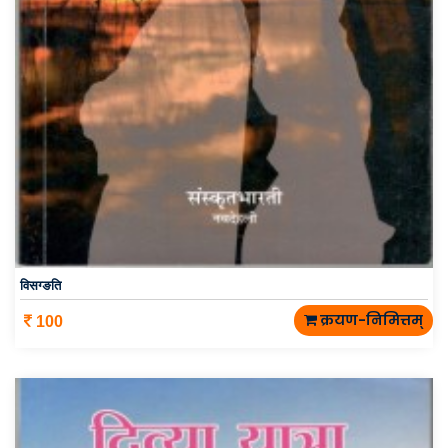
विसग्ङति
क्रयण-निमित्तम्
100