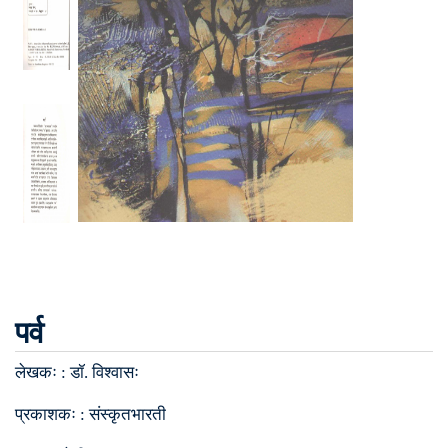
पर्व
लेखकः :
डॉ. विश्वासः
प्रकाशकः :
संस्कृतभारती