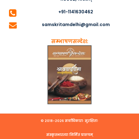
+91-1141630462
samskritamdelhi@gmail.com
सम्भाषणसन्देश:
© २०१८-२०२६ सर्वाधिकाराः सुरक्षिताः
संस्कृतभारत्या निर्मितं प्रारूपम्