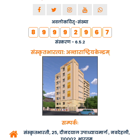
अवलोकयितृ-संख्या
8
9
9
9
2
9
6
7
संस्करण - 6.5.2
संस्कृतभारत्या: अन्ताराष्ट्रियकेन्द्रम्
सम्पर्कः
संस्कृतभारती, २५, दीनदयाल उपाध्यायमार्गः, नवदेहली,
११०००२, भारतम्