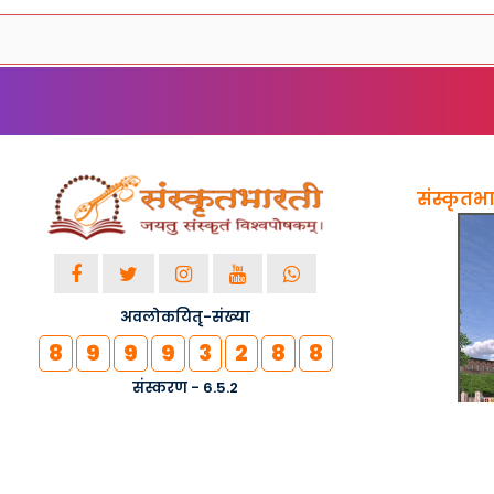
संस्कृतभार
अवलोकयितृ-संख्या
8
9
9
9
3
2
8
8
संस्करण - 6.5.2
© २०१८-२०२६ सर्वाधिकाराः सुरक्षिताः