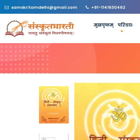
samskritamdelhi@gmail.com
+91-1141630462
मुखपृष्ठम्
परिचयः