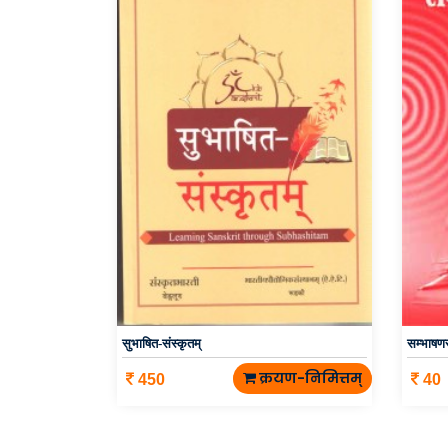
सुभाषित-संस्कृतम्
सम्भाषण
क्रयण-निमित्तम्
450
40