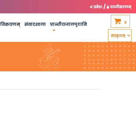
/
प्रवेशः
पञ्जीकरणम्
0
कविक्रयणम्
संवादशाला
प्रान्तीयजालपुटानि