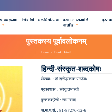
पाठ्यक्रमाः
चित्राणि
चलचित्रोत्सवः
प्रसारमाध्यमानि
पुस्त
वार्ताश्च
पुस्तकस्य पूर्वावलोकनम्
Home
Book Detail
हिन्दी-संस्कृत-शब्दकोषः
लेखकः :
डॉ.श्रीप्रकाश पाण्डेयः
प्रकाशकः :
संस्कृतभारती
पुस्तकश्रेणी :
सम्भाषणम्
अ.मा.पु.सं. :
81-87276-12-6