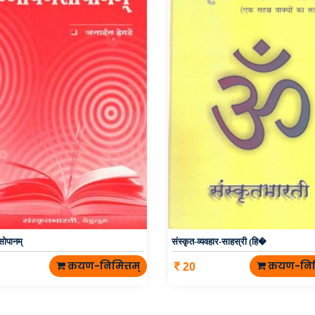
सोपानम्
संस्कृत-व्यवहार-साहस्री (हि�
क्रयण-निमित्तम्
क्रयण-निम
20