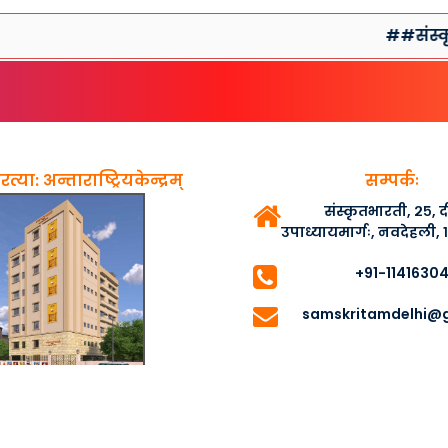
##संस्कृतसप्ता
त्या: अन्ताराष्ट्रियकेन्द्रम्
सम्पर्कः
संस्कृतभारती, २५,
उपाध्यायमार्गः, नवदेहली,
+91-1141630
samskritamdelhi@