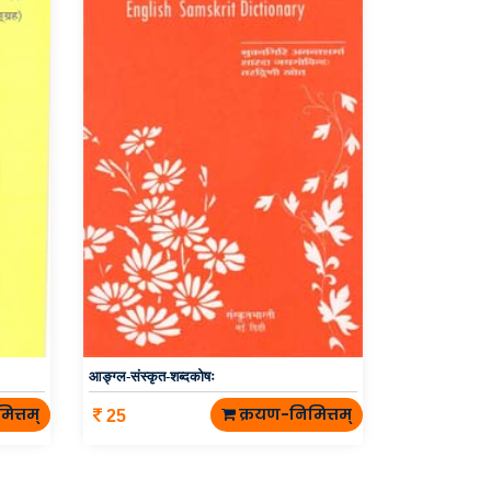
आङ्ग्ल-संस्कृत-शब्दकोषः
ित्तम्
क्रयण-निमित्तम्
25