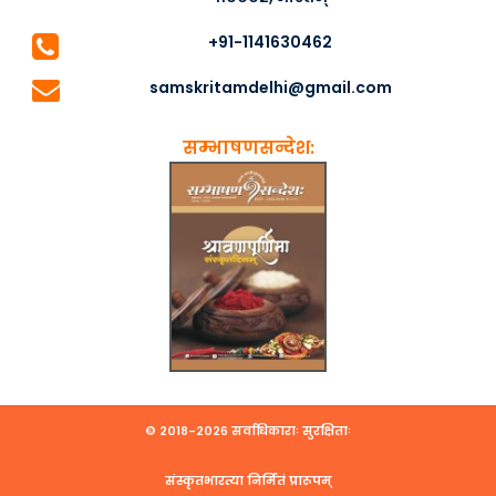
+91-1141630462
samskritamdelhi@gmail.com
सम्भाषणसन्देश:
© २०१८-२०२६ सर्वाधिकाराः सुरक्षिताः
संस्कृतभारत्या निर्मितं प्रारूपम्