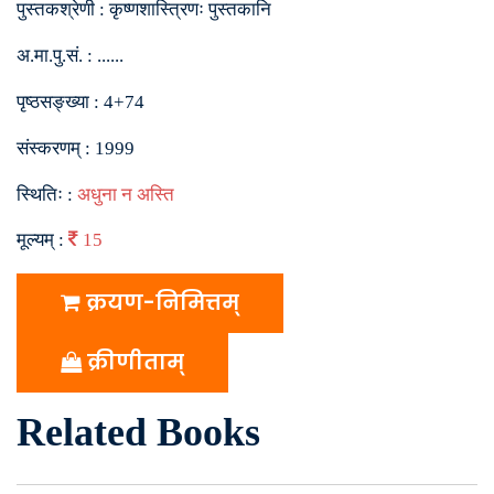
पुस्तकश्रेणी :
कृष्णशास्त्रिणः पुस्तकानि
अ.मा.पु.सं. :
......
पृष्ठसङ्ख्या :
4+74
संस्करणम् :
1999
स्थितिः :
अधुना न अस्ति
मूल्यम् :
15
क्रयण-निमित्तम्
क्रीणीताम्
Related Books