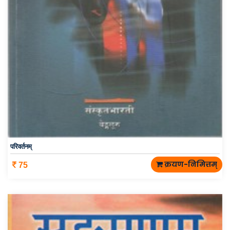
परिवर्तनम्
क्रयण-निमित्तम्
75