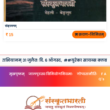
संक्रमणम्
क्रयण-निमित्तम्
15
् ३१ जुलैतः दि. ६ ऑगस्ट,
##युरेका सायन्स क्लब तथा संस्कृतभा
मुखपृष्ठम्
जालपुटस्य विनियोगनियमाः
गोप्यतानीतिः
F A
Q's