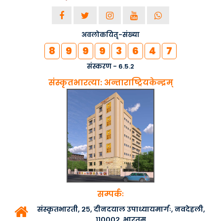
अवलोकयितृ-संख्या
8
9
9
9
3
6
4
7
संस्करण - 6.5.2
संस्कृतभारत्या: अन्ताराष्ट्रियकेन्द्रम्
सम्पर्कः
संस्कृतभारती, २५, दीनदयाल उपाध्यायमार्गः, नवदेहली,
११०००२, भारतम्