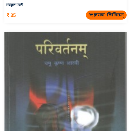
संस्कृतभारती
क्रयण-निमित्तम्
35