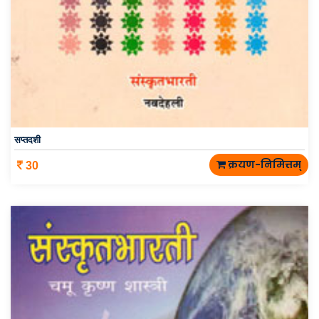
सप्तदशी
क्रयण-निमित्तम्
30