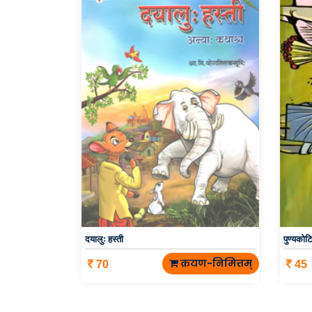
दयालुः हस्ती
पुण्यकोटि
क्रयण-निमित्तम्
70
45