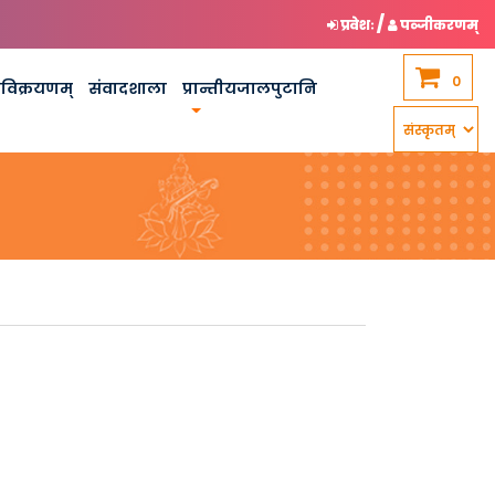
/
प्रवेशः
पञ्जीकरणम्
0
कविक्रयणम्
संवादशाला
प्रान्तीयजालपुटानि