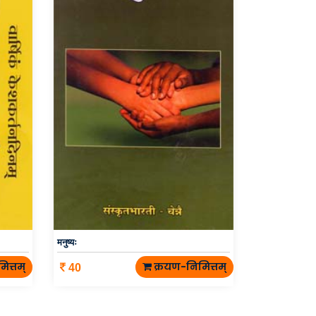
मनुष्यः
ित्तम्
क्रयण-निमित्तम्
40