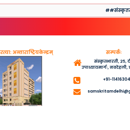
##संस्कृतसप्ताहप्
त्या: अन्ताराष्ट्रियकेन्द्रम्
सम्पर्कः
संस्कृतभारती, २५,
उपाध्यायमार्गः, नवदेहली,
+91-1141630
samskritamdelhi@