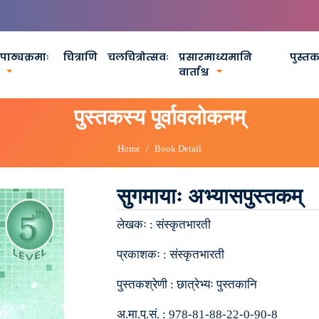
पाठ्यक्रमाः
चित्राणि
चलचित्रोत्सवः
प्रसारमाध्यमानि
पुस्त
वार्ताश्च
पुस्तकस्य पूर्वावलोकनम्
Home
Book Detail
सुगमायाः अभ्यासपुस्तकम्
लेखकः :
संस्कृतभारती
प्रकाशकः :
संस्कृतभारती
पुस्तकश्रेणी :
छात्रेभ्यः पुस्तकानि
अ.मा.पु.सं. :
978-81-88-22-0-90-8