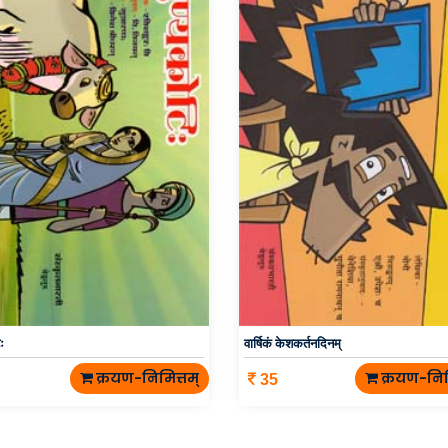
ः
वार्षिकं केशकर्तनदिनम्
क्रयण-निमित्तम्
क्रयण-निम
35