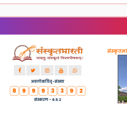
संस्कृतभार
अवलोकयितृ-संख्या
8
9
9
9
3
3
9
2
संस्करण - 6.5.2
© २०१८-२०२६ सर्वाधिकाराः सुरक्षिताः