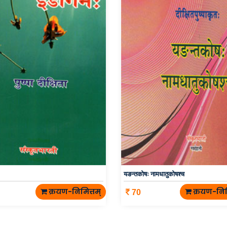
यङन्तकोषः नामधातुकोषश्च
क्रयण-निमित्तम्
क्रयण-निम
70