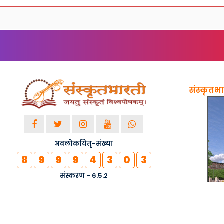
संस्कृतभार
अवलोकयितृ-संख्या
8
9
9
9
4
3
0
3
संस्करण - 6.5.2
© २०१८-२०२६ सर्वाधिकाराः सुरक्षिताः