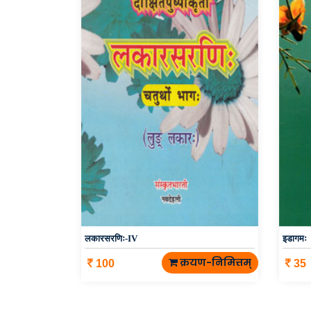
लकारसरणिः-IV
इडागमः
क्रयण-निमित्तम्
100
35