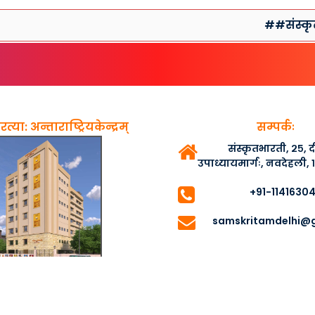
##संस्कृतसप्ता
त्या: अन्ताराष्ट्रियकेन्द्रम्
सम्पर्कः
संस्कृतभारती, २५,
उपाध्यायमार्गः, नवदेहली,
+91-1141630
samskritamdelhi@