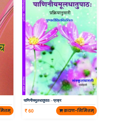
पाणिनीयमूलधातुपाठः - प्रक्र
ित्तम्
क्रयण-निमित्तम्
60