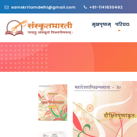
samskritamdelhi@gmail.com
+91-1141630462
मुखपृष्ठम्
परिचयः