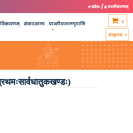
/
प्रवेशः
पञ्जीकरणम्
0
कविक्रयणम्
संवादशाला
प्रान्तीयजालपुटानि
्रथमःसार्वधातुकखण्डः)