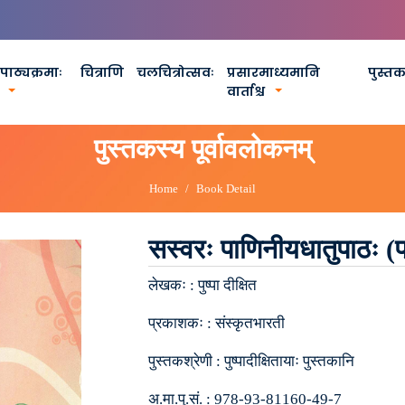
पाठ्यक्रमाः
चित्राणि
चलचित्रोत्सवः
प्रसारमाध्यमानि
पुस्त
वार्ताश्च
पुस्तकस्य पूर्वावलोकनम्
Home
Book Detail
सस्वरः पाणिनीयधातुपाठः (प
लेखकः :
पुष्पा दीक्षित
प्रकाशकः :
संस्कृतभारती
पुस्तकश्रेणी :
पुष्पादीक्षितायाः पुस्तकानि
अ.मा.पु.सं. :
978-93-81160-49-7