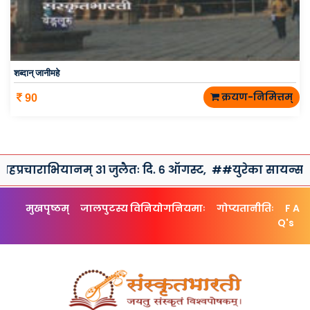
शब्दान् जानीमहे
क्रयण-निमित्तम्
90
ियानम् ३१ जुलैतः दि. ६ ऑगस्ट,
##युरेका सायन्स क्लब तथा संस्
मुखपृष्ठम्
जालपुटस्य विनियोगनियमाः
गोप्यतानीतिः
F A
Q's