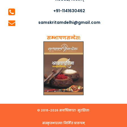
+91-1141630462
samskritamdelhi@gmail.com
सम्भाषणसन्देश:
© २०१८-२०२६ सर्वाधिकाराः सुरक्षिताः
संस्कृतभारत्या निर्मितं प्रारूपम्