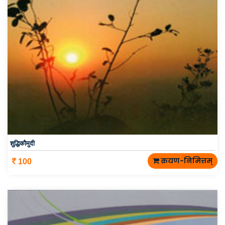
शुद्धिकौमुदी
क्रयण-निमित्तम्
100