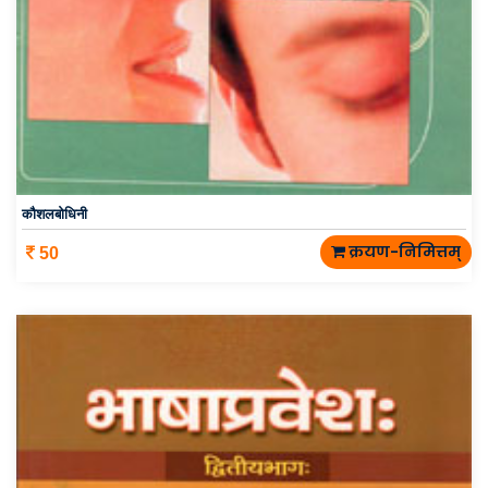
कौशलबोधिनी
क्रयण-निमित्तम्
50