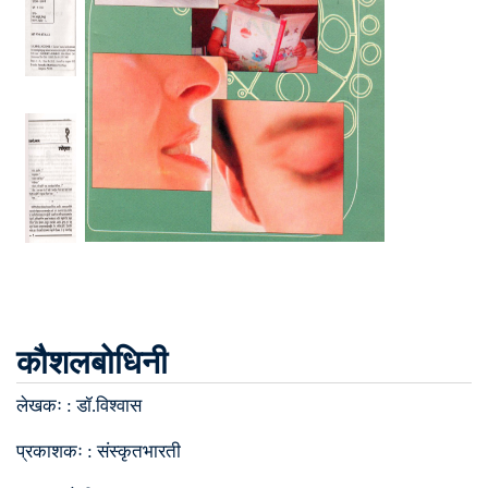
कौशलबोधिनी
लेखकः :
डॉ.विश्वास
प्रकाशकः :
संस्कृतभारती