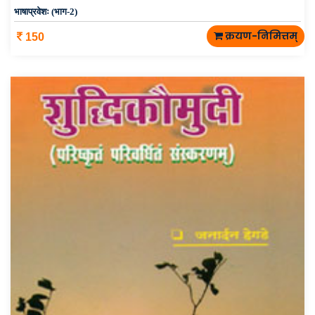
भाषाप्रवेशः (भाग-2)
क्रयण-निमित्तम्
150