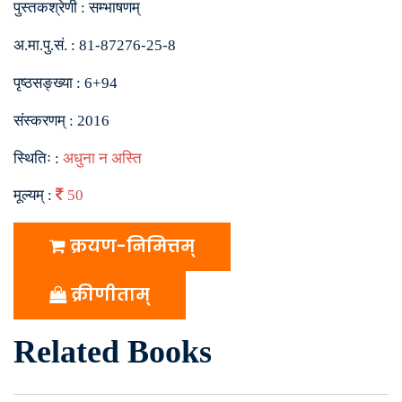
पुस्तकश्रेणी :
सम्भाषणम्
अ.मा.पु.सं. :
81-87276-25-8
पृष्ठसङ्ख्या :
6+94
संस्करणम् :
2016
स्थितिः :
अधुना न अस्ति
मूल्यम् :
50
क्रयण-निमित्तम्
क्रीणीताम्
Related Books