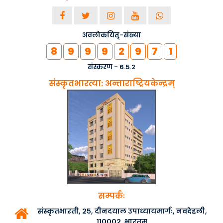
अवलोकयितृ-संख्या
8
9
9
9
2
9
7
1
संस्करण - 6.5.2
संस्कृतभारत्या: अन्ताराष्ट्रियकेन्द्रम्
सम्पर्कः
संस्कृतभारती, २५, दीनदयाल उपाध्यायमार्गः, नवदेहली,
११०००२, भारतम्