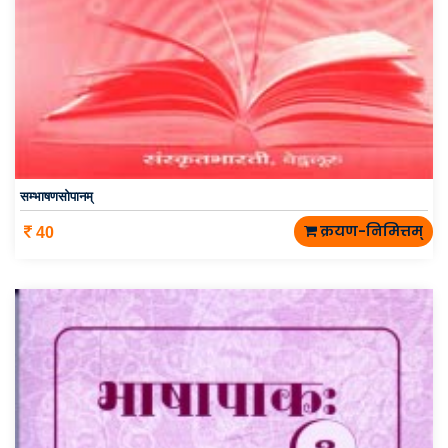
सम्भाषणसोपानम्
क्रयण-निमित्तम्
40