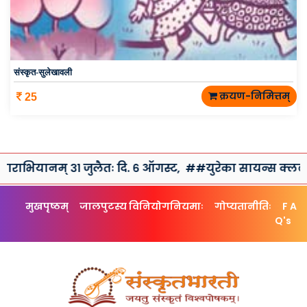
संस्कृत-सुलेखावली
क्रयण-निमित्तम्
25
् ३१ जुलैतः दि. ६ ऑगस्ट,
##युरेका सायन्स क्लब तथा संस्कृतभ
मुखपृष्ठम्
जालपुटस्य विनियोगनियमाः
गोप्यतानीतिः
F A
Q's