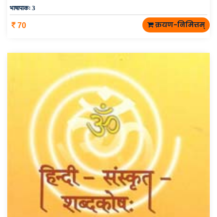
भाषापाकः 3
क्रयण-निमित्तम्
70