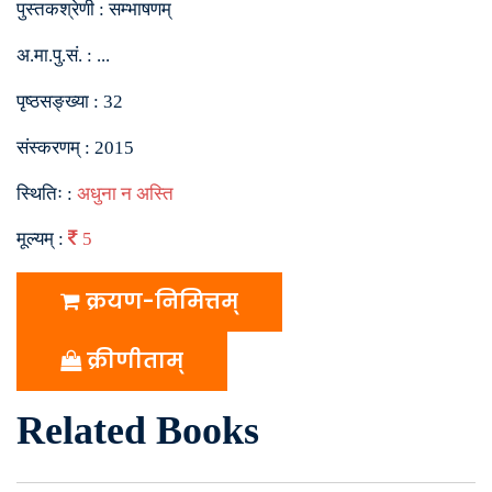
पुस्तकश्रेणी :
सम्भाषणम्
अ.मा.पु.सं. :
...
पृष्ठसङ्ख्या :
32
संस्करणम् :
2015
स्थितिः :
अधुना न अस्ति
मूल्यम् :
5
क्रयण-निमित्तम्
क्रीणीताम्
Related Books