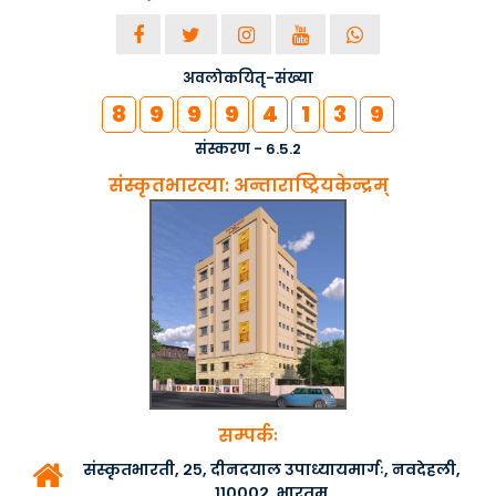
अवलोकयितृ-संख्या
8
9
9
9
4
1
3
9
संस्करण - 6.5.2
संस्कृतभारत्या: अन्ताराष्ट्रियकेन्द्रम्
सम्पर्कः
संस्कृतभारती, २५, दीनदयाल उपाध्यायमार्गः, नवदेहली,
११०००२, भारतम्