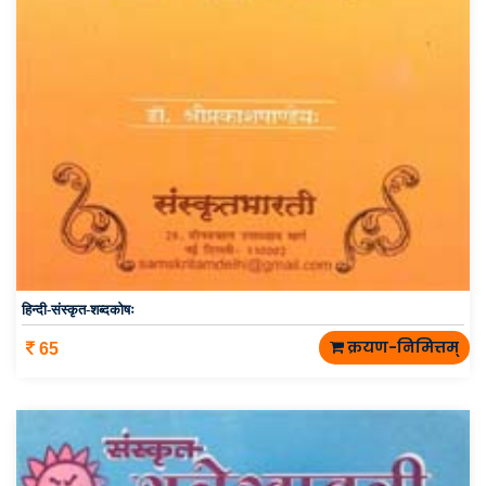
हिन्दी-संस्कृत-शब्दकोषः
क्रयण-निमित्तम्
65