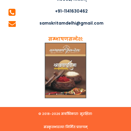
+91-1141630462
samskritamdelhi@gmail.com
सम्भाषणसन्देश:
© २०१८-२०२६ सर्वाधिकाराः सुरक्षिताः
संस्कृतभारत्या निर्मितं प्रारूपम्