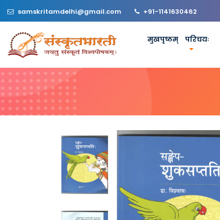
samskritamdelhi@gmail.com
+91-1141630462
मुखपृष्ठम्
परिचयः