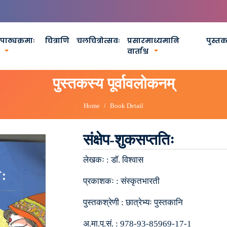
पाठ्यक्रमाः
चित्राणि
चलचित्रोत्सवः
प्रसारमाध्यमानि
पुस्त
वार्ताश्च
पुस्तकस्य पूर्वावलोकनम्
Home
Book Detail
संक्षेप-शुकसप्ततिः
लेखकः :
डॉ. विश्वास
प्रकाशकः :
संस्कृतभारती
पुस्तकश्रेणी :
छात्रेभ्यः पुस्तकानि
अ.मा.पु.सं. :
978-93-85969-17-1