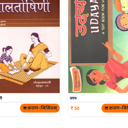
णी
उदयः
क्रयण-निमित्तम्
क्रयण-निम
50