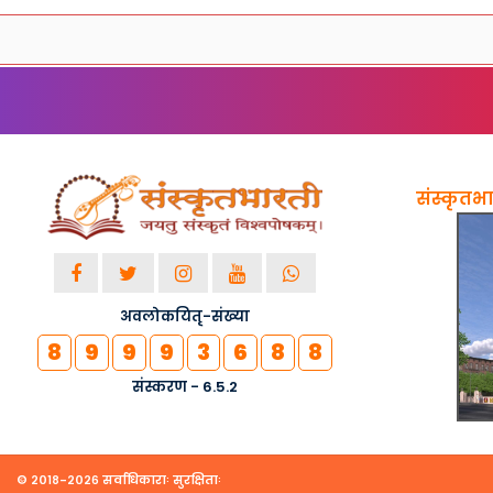
संस्कृतभार
अवलोकयितृ-संख्या
8
9
9
9
3
6
8
8
संस्करण - 6.5.2
© २०१८-२०२६ सर्वाधिकाराः सुरक्षिताः