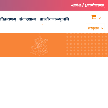
/
प्रवेशः
पञ्जीकरणम्
0
कविक्रयणम्
संवादशाला
प्रान्तीयजालपुटानि