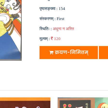
पृष्ठसङ्ख्या :
154
संस्करणम् :
First
स्थितिः :
अधुना न अस्ति
मूल्यम् :
120
क्रयण-निमित्तम्