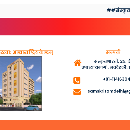
##संस्कृतसप्ताहप्
त्या: अन्ताराष्ट्रियकेन्द्रम्
सम्पर्कः
संस्कृतभारती, २५,
उपाध्यायमार्गः, नवदेहली,
+91-1141630
samskritamdelhi@