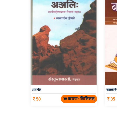
अञ्जलि
बालतोषि
क्रयण-निमित्तम्
50
35