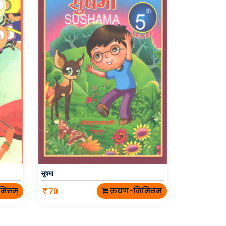
सुषमा
ित्तम्
क्रयण-निमित्तम्
70