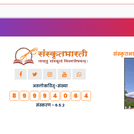
संस्कृतभार
अवलोकयितृ-संख्या
8
9
9
9
4
0
6
4
संस्करण - 6.5.2
© २०१८-२०२६ सर्वाधिकाराः सुरक्षिताः