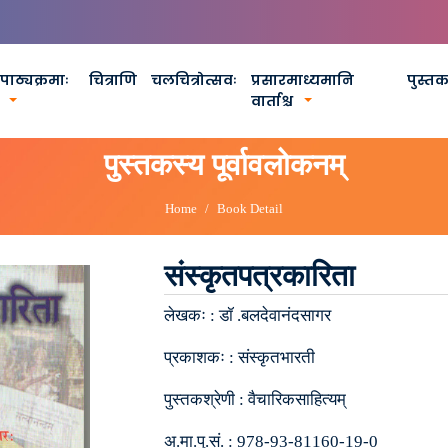
पाठ्यक्रमाः
चित्राणि
चलचित्रोत्सवः
प्रसारमाध्यमानि
पुस्त
वार्ताश्च
पुस्तकस्य पूर्वावलोकनम्
Home
Book Detail
संस्कृतपत्रकारिता
लेखकः :
डॉ .बलदेवानंदसागर
प्रकाशकः :
संस्कृतभारती
पुस्तकश्रेणी :
वैचारिकसाहित्यम्
अ.मा.पु.सं. :
978-93-81160-19-0