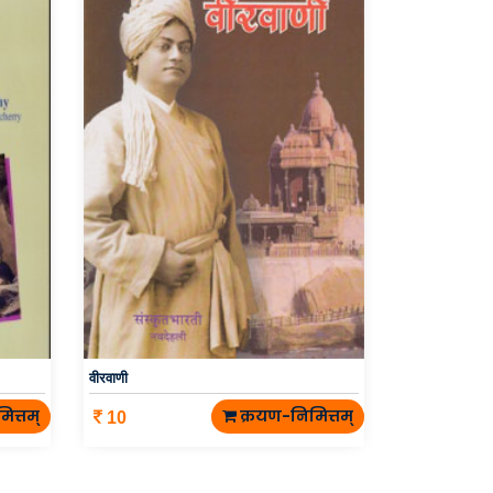
वीरवाणी
ित्तम्
क्रयण-निमित्तम्
10