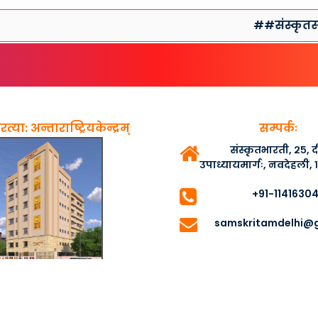
##संस्कृतसप्ताहप्र
त्या: अन्ताराष्ट्रियकेन्द्रम्
सम्पर्कः
संस्कृतभारती, २५,
उपाध्यायमार्गः, नवदेहली,
+91-1141630
samskritamdelhi@