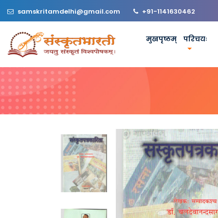
samskritamdelhi@gmail.com
+91-1141630462
मुखपृष्ठम्
परिचयः