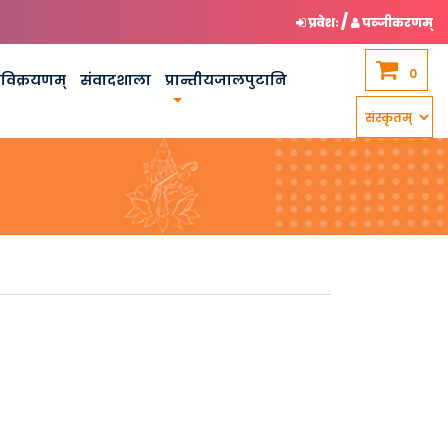
/
प्रवेशः
पञ्जीकरणम्
0
कविक्रयणम्
संवादशाला
प्रान्तीयजालपुटानि