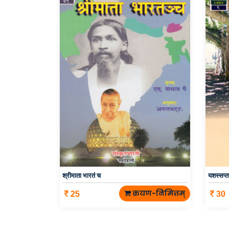
श्रीमाता भारतं च
यशस्सप्त
क्रयण-निमित्तम्
25
30