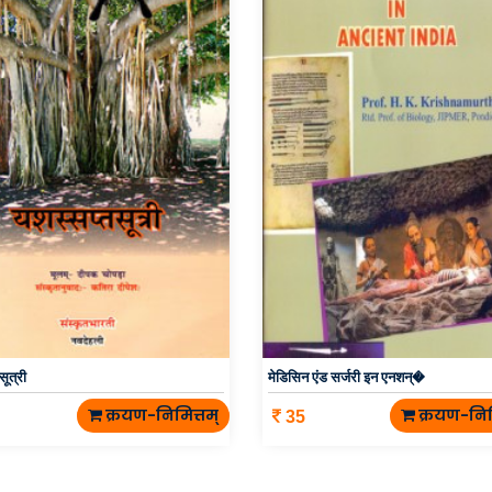
सूत्री
मेडिसिन एंड सर्जरी इन एनशन्�
क्रयण-निमित्तम्
क्रयण-निम
35