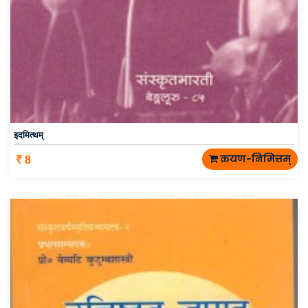
इदमित्थम्
क्रयण-निमित्तम्
8