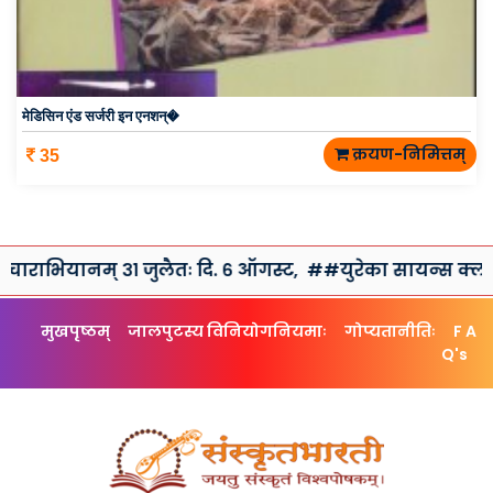
मेडिसिन एंड सर्जरी इन एनशन्�
क्रयण-निमित्तम्
35
नम् ३१ जुलैतः दि. ६ ऑगस्ट,
##युरेका सायन्स क्लब तथा संस्कृ
मुखपृष्ठम्
जालपुटस्य विनियोगनियमाः
गोप्यतानीतिः
F A
Q's