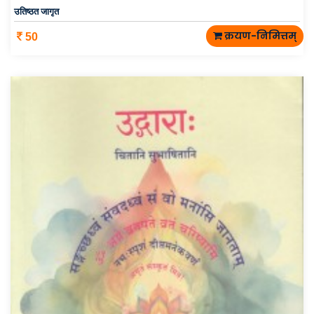
उतिष्ठत जागृत
क्रयण-निमित्तम्
50