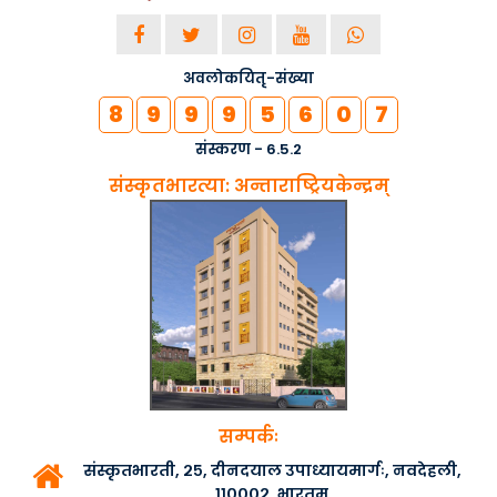
अवलोकयितृ-संख्या
8
9
9
9
5
6
0
7
संस्करण - 6.5.2
संस्कृतभारत्या: अन्ताराष्ट्रियकेन्द्रम्
सम्पर्कः
संस्कृतभारती, २५, दीनदयाल उपाध्यायमार्गः, नवदेहली,
११०००२, भारतम्