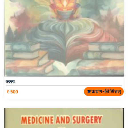
उदगरा
क्रयण-निमित्तम्
500