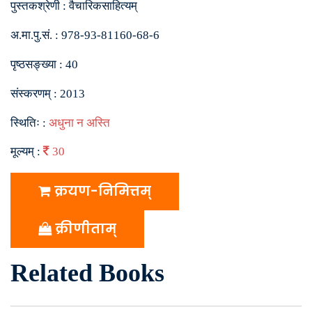
पुस्तकश्रेणी :
वैचारिकसाहित्यम्
अ.मा.पु.सं. :
978-93-81160-68-6
पृष्ठसङ्ख्या :
40
संस्करणम् :
2013
स्थितिः :
अधुना न अस्ति
मूल्यम् :
30
क्रयण-निमित्तम्
क्रीणीताम्
Related Books