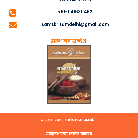
+91-1141630462
samskritamdelhi@gmail.com
सम्भाषणसन्देश:
© २०१८-२०२६ सर्वाधिकाराः सुरक्षिताः
संस्कृतभारत्या निर्मितं प्रारूपम्