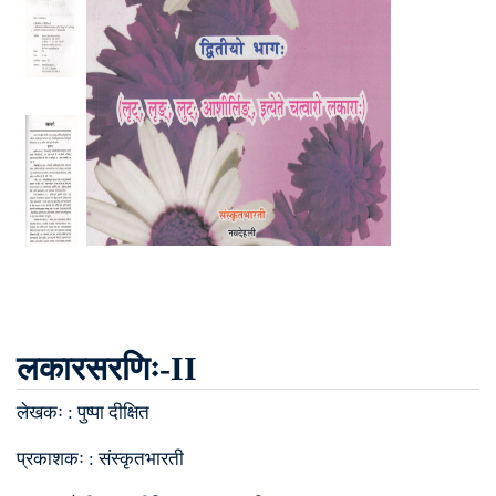
लकारसरणिः-II
लेखकः :
पुष्पा दीक्षित
प्रकाशकः :
संस्कृतभारती