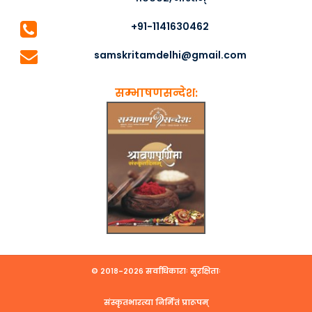
+91-1141630462
samskritamdelhi@gmail.com
सम्भाषणसन्देश:
© २०१८-२०२६ सर्वाधिकाराः सुरक्षिताः
संस्कृतभारत्या निर्मितं प्रारूपम्