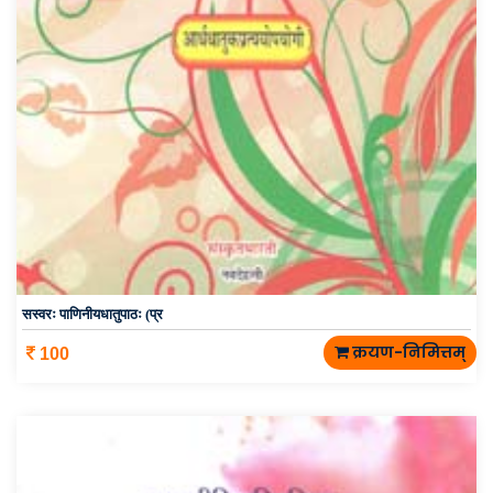
सस्वरः पाणिनीयधातुपाठः (प्र
क्रयण-निमित्तम्
100