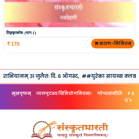
तिङ्कृत्कोषः (भाग-1)
क्रयण-निमित्तम्
170
् ३१ जुलैतः दि. ६ ऑगस्ट,
##युरेका सायन्स क्लब तथा संस्कृतभा
मुखपृष्ठम्
जालपुटस्य विनियोगनियमाः
गोप्यतानीतिः
F A
Q's