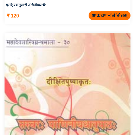
प्रक्रियानुसारी पाणिनीयधा�
क्रयण-निमित्तम्
120