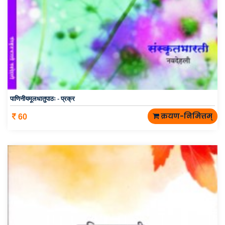
पाणिनीयमूलधातुपाठः - प्रक्र
क्रयण-निमित्तम्
60