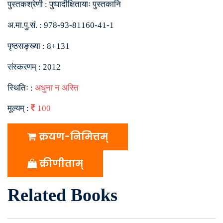
पुस्तकश्रेणी :
पुष्पादीक्षितायाः पुस्तकानि
अ.मा.पु.सं. :
978-93-81160-41-1
पृष्ठसङ्ख्या :
8+131
संस्करणम् :
2012
स्थितिः :
अधुना न अस्ति
मूल्यम् :
100
क्रयण-निमित्तम्
क्रीणीताम्
Related Books