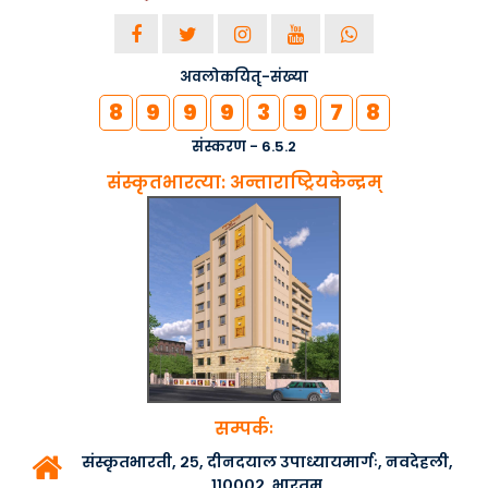
अवलोकयितृ-संख्या
8
9
9
9
3
9
7
8
संस्करण - 6.5.2
संस्कृतभारत्या: अन्ताराष्ट्रियकेन्द्रम्
सम्पर्कः
संस्कृतभारती, २५, दीनदयाल उपाध्यायमार्गः, नवदेहली,
११०००२, भारतम्