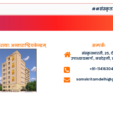
##संस्कृतसप्ताहप्
त्या: अन्ताराष्ट्रियकेन्द्रम्
सम्पर्कः
संस्कृतभारती, २५,
उपाध्यायमार्गः, नवदेहली,
+91-1141630
samskritamdelhi@