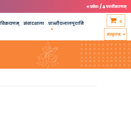
/
प्रवेशः
पञ्जीकरणम्
0
कविक्रयणम्
संवादशाला
प्रान्तीयजालपुटानि