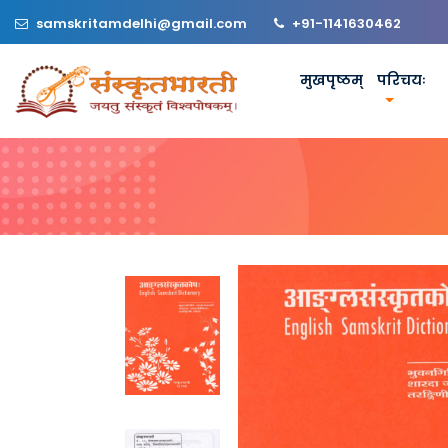
samskritamdelhi@gmail.com
+91-1141630462
मुखपृष्ठम्
परिचयः