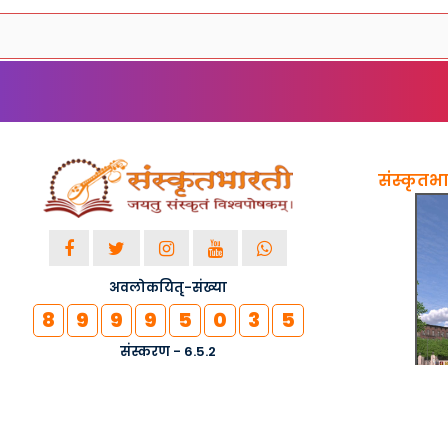
संस्कृतभार
अवलोकयितृ-संख्या
8
9
9
9
5
0
3
5
संस्करण - 6.5.2
© २०१८-२०२६ सर्वाधिकाराः सुरक्षिताः