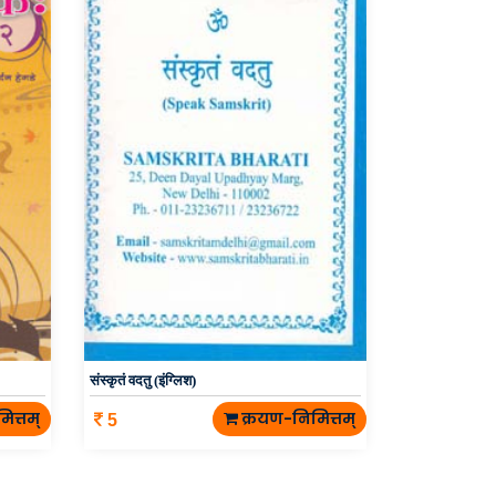
संस्कृतं वदतु (इंग्लिश)
ित्तम्
क्रयण-निमित्तम्
5