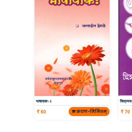
भाषापाकः-1
चित्रमय
क्रयण-निमित्तम्
60
70