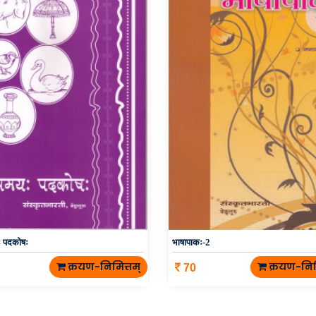
ः पदकोषः
भाषापाकः-2
क्रयण-निमित्तम्
क्रयण-निम
70