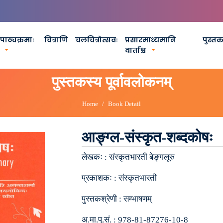
पाठ्यक्रमाः
चित्राणि
चलचित्रोत्सवः
प्रसारमाध्यमानि
पुस्त
वार्ताश्च
पुस्तकस्य पूर्वावलोकनम्
Home
Book Detail
आङ्ग्ल-संस्कृत-शब्दकोषः
लेखकः :
संस्कृतभारती बेङ्गलूरु
प्रकाशकः :
संस्कृतभारती
पुस्तकश्रेणी :
सम्भाषणम्
अ.मा.पु.सं. :
978-81-87276-10-8