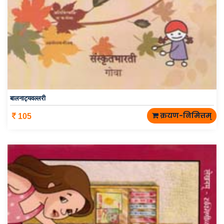
बालनाट्यवल्लरी
क्रयण-निमित्तम्
105