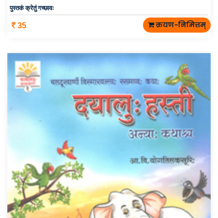
पुस्तकं क्रेतुं गच्छावः
क्रयण-निमित्तम्
35