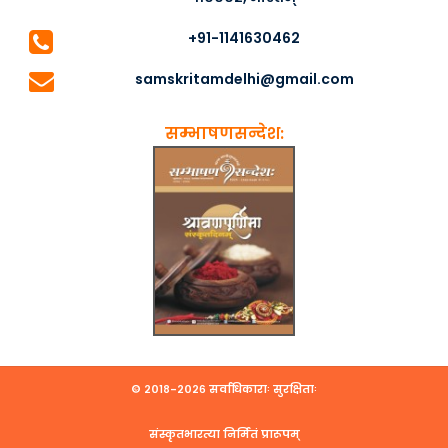
+91-1141630462
samskritamdelhi@gmail.com
सम्भाषणसन्देश:
© २०१८-२०२६ सर्वाधिकाराः सुरक्षिताः
संस्कृतभारत्या निर्मितं प्रारूपम्