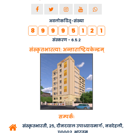
अवलोकयितृ-संख्या
8
9
9
9
5
1
2
1
संस्करण - 6.5.2
संस्कृतभारत्या: अन्ताराष्ट्रियकेन्द्रम्
सम्पर्कः
संस्कृतभारती, २५, दीनदयाल उपाध्यायमार्गः, नवदेहली,
११०००२, भारतम्