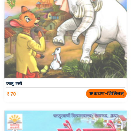
दयालुः हस्ती
क्रयण-निमित्तम्
70