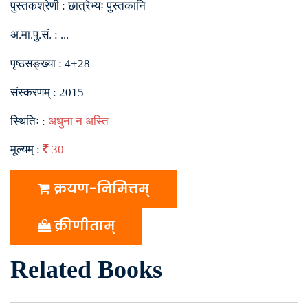
पुस्तकश्रेणी :
छात्रेभ्यः पुस्तकानि
अ.मा.पु.सं. :
...
पृष्ठसङ्ख्या :
4+28
संस्करणम् :
2015
स्थितिः :
अधुना न अस्ति
मूल्यम् :
30
क्रयण-निमित्तम्
क्रीणीताम्
Related Books