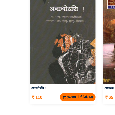
अनाथोऽसि !
अगस्त्यः
क्रयण-निमित्तम्
110
65