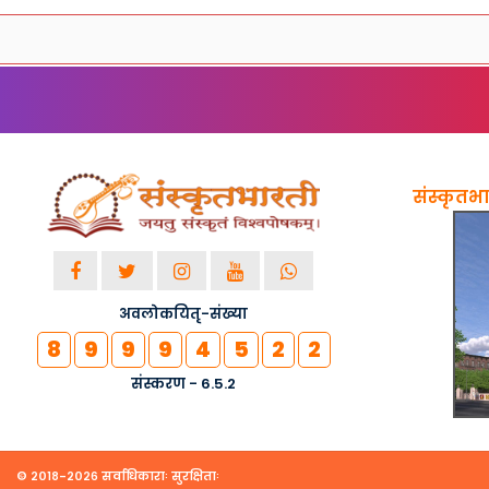
संस्कृतभार
अवलोकयितृ-संख्या
8
9
9
9
4
5
2
2
संस्करण - 6.5.2
© २०१८-२०२६ सर्वाधिकाराः सुरक्षिताः