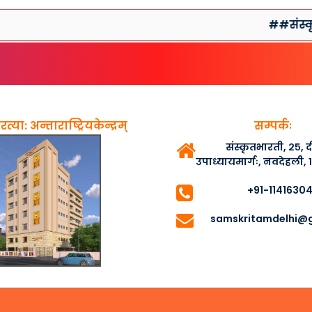
##संस्कृतसप्ता
त्या: अन्ताराष्ट्रियकेन्द्रम्
सम्पर्कः
संस्कृतभारती, २५,
उपाध्यायमार्गः, नवदेहली,
+91-1141630
samskritamdelhi@