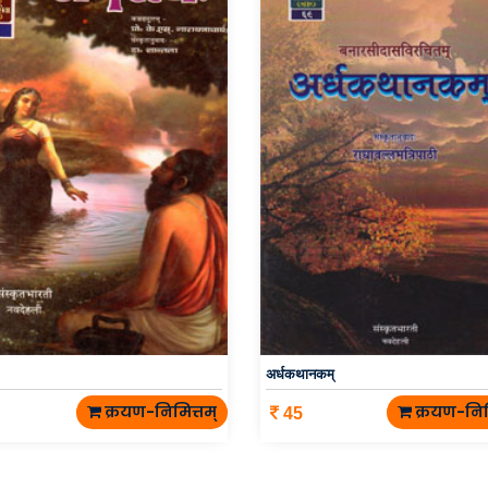
अर्धकथानकम्
क्रयण-निमित्तम्
क्रयण-निम
45