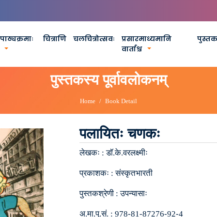
पाठ्यक्रमाः
चित्राणि
चलचित्रोत्सवः
प्रसारमाध्यमानि
पुस्त
वार्ताश्च
पुस्तकस्य पूर्वावलोकनम्
Home
Book Detail
पलायितः चणकः
लेखकः :
डॉ.के.वरलक्ष्मीः
प्रकाशकः :
संस्कृतभारती
पुस्तकश्रेणी :
उपन्यासाः
अ.मा.पु.सं. :
978-81-87276-92-4