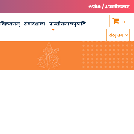
/
प्रवेशः
पञ्जीकरणम्
0
कविक्रयणम्
संवादशाला
प्रान्तीयजालपुटानि