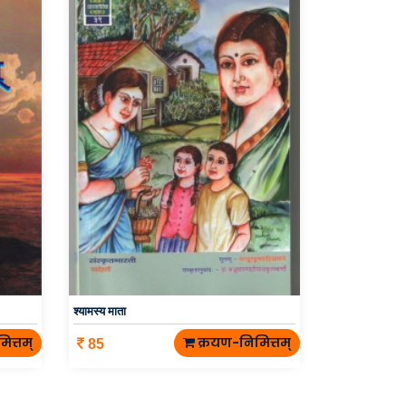
श्यामस्य माता
ित्तम्
क्रयण-निमित्तम्
85