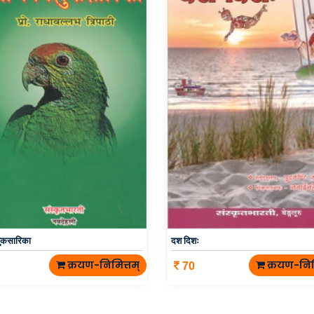
ुकसारिका
दश दिशः
क्रयण-निमित्तम्
क्रयण-निम
70