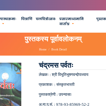
पाठ्यक्रमाः
चित्राणि
चलचित्रोत्सवः
प्रसारमाध्यमानि
पुस्त
वार्ताश्च
पुस्तकस्य पूर्वावलोकनम्
Home
Book Detail
चंद्रमस पर्वतः
लेखकः :
श्री विभूतिभूषणवन्द्दोपाध्याय
प्रकाशकः :
संस्कृतभारती
पुस्तकश्रेणी :
उपन्यासाः
अ.मा.पु.सं. :
978-93-85969-52-2