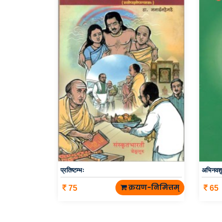
प्रतिष्टम्भः
अभिनवश
क्रयण-निमित्तम्
75
65