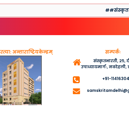
##संस्कृतसप्ताहप्
त्या: अन्ताराष्ट्रियकेन्द्रम्
सम्पर्कः
संस्कृतभारती, २५,
उपाध्यायमार्गः, नवदेहली,
+91-1141630
samskritamdelhi@