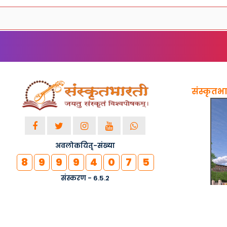
संस्कृतभार
अवलोकयितृ-संख्या
8
9
9
9
4
0
7
5
संस्करण - 6.5.2
© २०१८-२०२६ सर्वाधिकाराः सुरक्षिताः