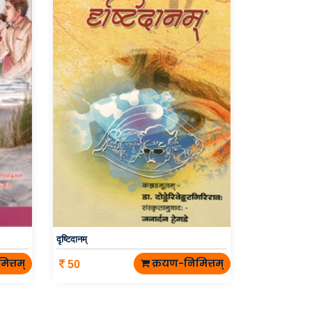
दृष्टिदानम्
ित्तम्
क्रयण-निमित्तम्
50