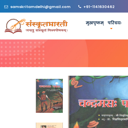
samskritamdelhi@gmail.com
+91-1141630462
मुखपृष्ठम्
परिचयः