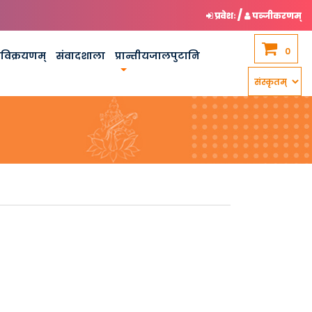
/
प्रवेशः
पञ्जीकरणम्
0
कविक्रयणम्
संवादशाला
प्रान्तीयजालपुटानि