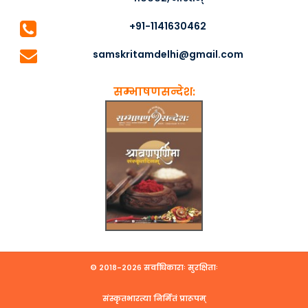
+91-1141630462
samskritamdelhi@gmail.com
सम्भाषणसन्देश:
© २०१८-२०२६ सर्वाधिकाराः सुरक्षिताः
संस्कृतभारत्या निर्मितं प्रारूपम्