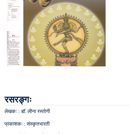
रसरङ्गः
लेखकः :
डॉ. लीना रस्तोगी
प्रकाशकः :
संस्कृतभारती