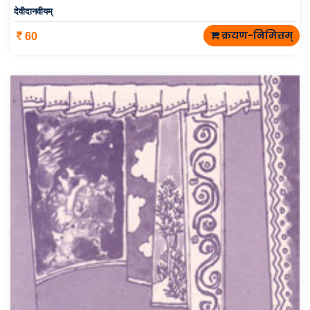
देवीदानवीयम्
क्रयण-निमित्तम्
60