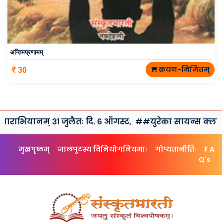
अन्तिमप्रणामम्
क्रयण-निमित्तम्
30
् ३१ जुलैतः दि. ६ ऑगस्ट,
##युरेका सायन्स क्लब तथा संस्कृतभा
मुखपृष्ठम्
जालपुटस्य विनियोगनियमाः
गोप्यतानीतिः
F A
Q's