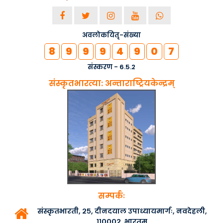
अवलोकयितृ-संख्या
8
9
9
9
4
9
0
7
संस्करण - 6.5.2
संस्कृतभारत्या: अन्ताराष्ट्रियकेन्द्रम्
सम्पर्कः
संस्कृतभारती, २५, दीनदयाल उपाध्यायमार्गः, नवदेहली,
११०००२, भारतम्