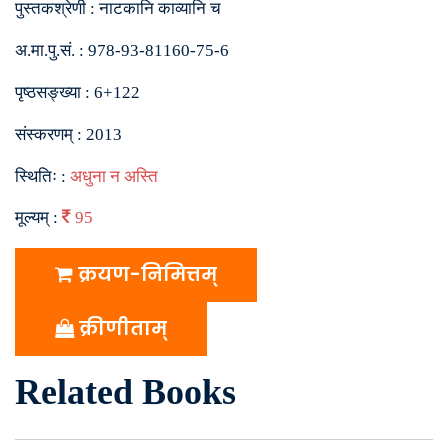
पुस्तकश्रेणी :
नाटकानि काव्यानि च
अ.मा.पु.सं. :
978-93-81160-75-6
पृष्ठसङ्ख्या :
6+122
संस्करणम् :
2013
स्थितिः :
अधुना न अस्ति
मूल्यम् :
95
क्रयण-निमित्तम्
क्रीणीताम्
Related Books