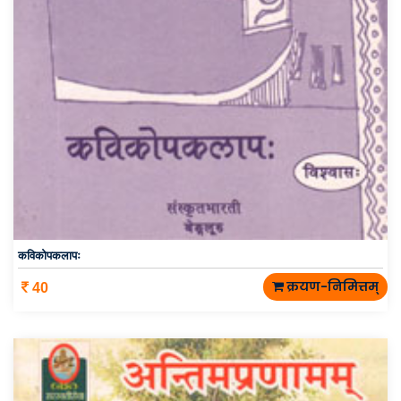
कविकोपकलापः
क्रयण-निमित्तम्
40