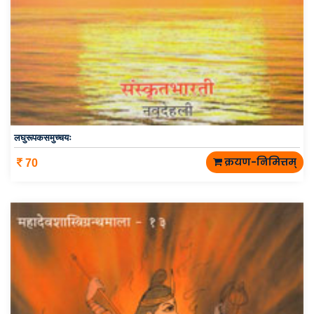
लघुरूपकसमुच्चयः
क्रयण-निमित्तम्
70