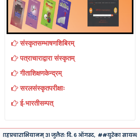
संस्कृतसम्भाषणशिबिरम्
पत्राचाराद्वारा संस्कृतम्
गीताशिक्षणकेन्द्रम्
सरलसंस्कृतपरीक्षाः
ई-भारतीसम्पत्
हप्रचाराभियानम् ३१ जुलैतः दि. ६ ऑगस्ट,
##युरेका सायन्स क्लब