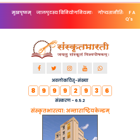
मुखपृष्ठम्
जालपुटस्य विनियोगनियमाः
गोप्यतानीतिः
F A
Q's
अवलोकयितृ-संख्या
8
9
9
9
2
9
3
6
संस्करण - 6.5.2
संस्कृतभारत्या: अन्ताराष्ट्रियकेन्द्रम्