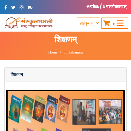
/
प्रवेशः
पञ्जीकरणम्
0
शिक्षणम्
Home
Shikshanam
शिक्षणम्