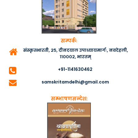
सम्पर्कः
संस्कृतभारती, २५, दीनदयाल उपाध्यायमार्गः, नवदेहली,
११०००२, भारतम्
+91-1141630462
samskritamdelhi@gmail.com
सम्भाषणसन्देश: