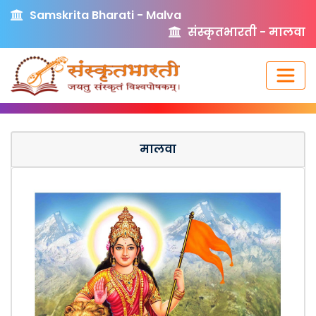
Samskrita Bharati - Malva
संस्कृतभारती - मालवा
मालवा