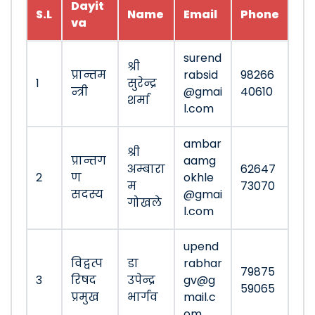
Dayit
S.L
Name
Email
Phone
va
surend
श्री
प्रान्तम
rabsid
98266
1
सुरेन्द्र
न्त्री
@gmai
40610
शर्मा
l.com
ambar
श्री
प्रान्तग
aamg
अम्बारा
62647
2
ण
okhle
म
73070
सदस्य
@gmai
गोखले
l.com
upend
विद्वत्प
डा
rabhar
79875
3
रिषद
उपेन्द्र
gv@g
59065
प्रमुख
भार्गव
mail.c
om