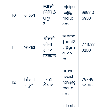
स्वामी
mjaigu
मिथिले
ru@g
989310
10
सदस्य
शकुमा
mail.c
5930
र
om
seema
श्रीमती
.jindal2
सीमा
741533
11
अध्यक्ष
7@gm
सनद
3260
ail.co
जिन्दल
m
praves
hvaish
शिक्षण
प्रवेश
79749
12
nav@g
प्रमुख
वैष्णव
54010
mail.c
om
lokeshj