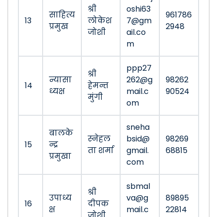
श्री
oshi63
साहित्य
961786
13
लोकेश
7@gm
प्रमुख
2948
जोशी
ail.co
m
ppp27
श्री
न्यासा
262@g
98262
14
हेमन्त
ध्यक्ष
mail.c
90524
मुंगी
om
sneha
बालके
स्नेहल
bsid@
98269
15
न्द्र
ता शर्मा
gmail.
68815
प्रमुखा
com
sbmal
श्री
उपाध्य
va@g
89895
16
दीपक
क्ष
mail.c
22814
जोशी