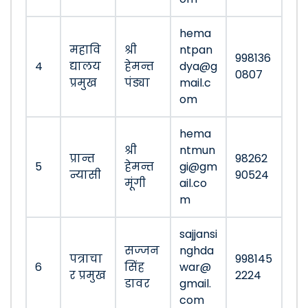
hema
महावि
श्री
ntpan
998136
4
द्यालय
हेमन्त
dya@g
0807
प्रमुख
पंड्या
mail.c
om
hema
श्री
ntmun
प्रान्त
98262
5
हेमन्त
gi@gm
न्यासी
90524
मूंगी
ail.co
m
sajjansi
सज्जन
nghda
पत्राचा
998145
6
सिंह
war@
र प्रमुख
2224
डावर
gmail.
com