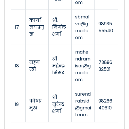
om
sbmal
कार्या
श्री.
va@g
98935
17
लयप्रमु
निर्मल
mail.c
55540
ख
शर्मा
om
mahe
श्री
ndram
सहम
73896
18
महेन्द्रः
isar@g
न्त्री
32521
मिसर
mail.c
om
surend
श्री
कोषप्र
rabsid
98266
19
सुरेन्द्र
मुख
@gmai
40610
शर्मा
l.com