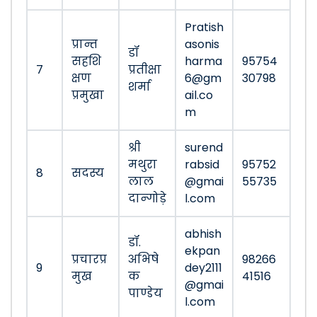
Pratish
प्रान्त
asonis
डॉ
सहशि
harma
95754
7
प्रतीक्षा
क्षण
6@gm
30798
शर्मा
प्रमुखा
ail.co
m
श्री
surend
मथुरा
rabsid
95752
8
सदस्य
लाल
@gmai
55735
दान्गोड़े
l.com
abhish
डॉ.
ekpan
प्रचारप्र
अभिषे
98266
9
dey2111
मुख
क
41516
@gmai
पाण्डेय
l.com