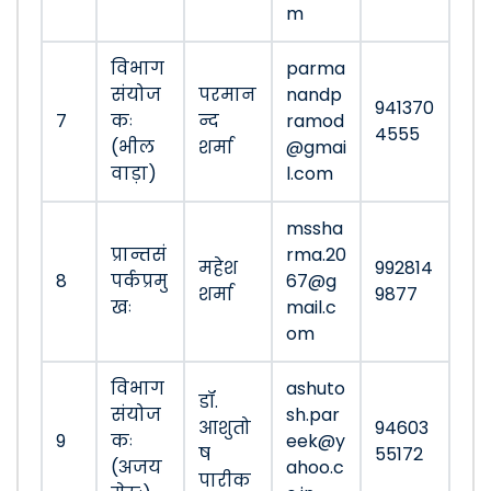
m
विभाग
parma
संयोज
परमान
nandp
941370
7
कः
न्द
ramod
4555
(भील
शर्मा
@gmai
वाड़ा)
l.com
mssha
प्रान्तसं
rma.20
महेश
992814
8
पर्कप्रमु
67@g
शर्मा
9877
खः
mail.c
om
विभाग
ashuto
डॉ.
संयोज
sh.par
आशुतो
94603
9
कः
eek@y
ष
55172
(अजय
ahoo.c
पारीक