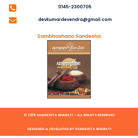
0145-2300705
devkumardevendra@gmail.com
Sambhashana Sandesha
© 2018 SAMSKRITA BHARATI - ALL RIGHTS RESERVED
DESIGNED & DEVELOPED BY SAMSKRITA BHARATI