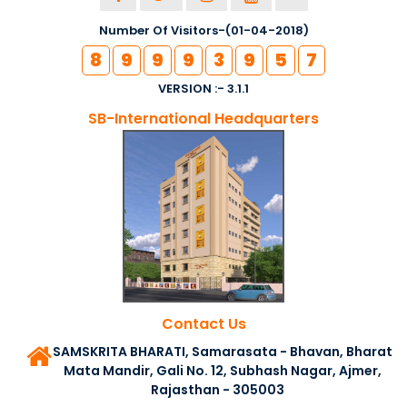
Number Of Visitors-(01-04-2018)
8
9
9
9
3
9
5
7
VERSION :- 3.1.1
SB-International Headquarters
Contact Us
SAMSKRITA BHARATI, Samarasata - Bhavan, Bharat
Mata Mandir, Gali No. 12, Subhash Nagar, Ajmer,
Rajasthan - 305003