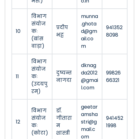
मेरु:)
o.in
विभाग
munna
संयोज
.ghota
प्रदीप
941352
10
कः
d@gm
भट्ट
8098
(बांस
ail.co
वाड़ा)
m
विभाग
dknag
संयोज
दुष्यन्त
da2012
99826
11
कः
नागदा
@gmai
66321
(उदयपु
l.com
रम्)
geetar
विभाग
डॉ.
amsha
संयोज
गीतारा
941452
12
stri@g
कः
म
1998
mail.c
(कोटा)
शास्त्री
om