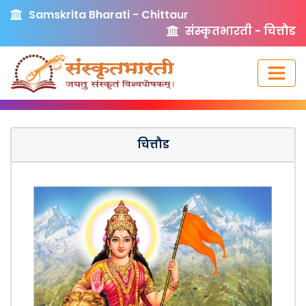
Samskrita Bharati - Chittaur
संस्कृतभारती - चित्तौड
चित्तौड