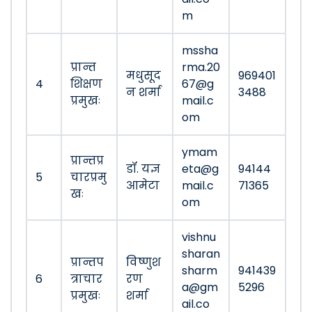
m
mssha
प्रान्त
rma.20
मधुसूद
969401
4
शिक्षण
67@g
न शर्मा
3488
प्रमुखः
mail.c
om
ymam
प्रान्तप्र
डॉ. यज्ञ
eta@g
94144
5
चारप्रमु
आमेटा
mail.c
71365
खः
om
vishnu
sharan
प्रान्तप
विष्णुश
sharm
941439
6
त्राचार
रण
a@gm
5296
प्रमुखः
शर्मा
ail.co