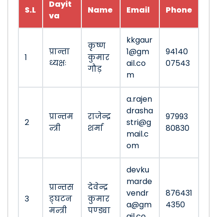
Dayit
S.L
Name
Email
Phone
va
kkgaur
कृष्ण
प्रान्ता
1@gm
94140
1
कुमार
ध्यक्षः
ail.co
07543
गौड़
m
a.rajen
drasha
प्रान्तम
राजेन्द्र
97993
2
stri@g
न्त्री
शर्मा
80830
mail.c
om
devku
marde
प्रान्तस
देवेन्द्र
vendr
876431
3
ङ्घटन
कुमार
a@gm
4350
मन्त्री
पण्ड्या
ail.co