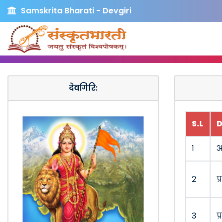
Samskrita Bharati - Devgiri
देवगिरि:
S.L
D
1
अ
2
प्
3
प