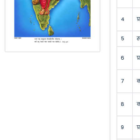
4
प
5
स
6
प
7
क
8
क
9
प