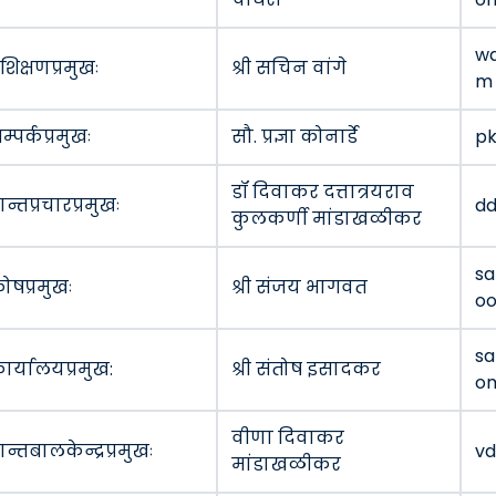
wa
्रशिक्षणप्रमुखः
श्री सचिन वांगे
m
म्पर्कप्रमुखः
सौ. प्रज्ञा कोनार्डे
p
डॉ दिवाकर दत्तात्रयराव
्रान्तप्रचारप्रमुखः
dd
कुलकर्णी मांडाखळीकर
sa
ोषप्रमुखः
श्री संजय भागवत
o
sa
ार्यालयप्रमुख:
श्री संतोष इसादकर
o
वीणा दिवाकर
्रान्तबालकेन्द्रप्रमुखः
v
मांडाखळीकर