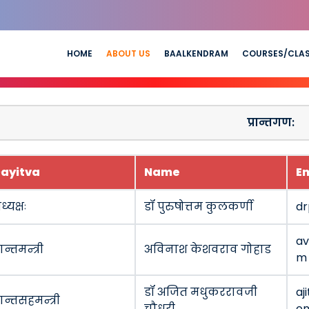
HOME
ABOUT US
BAALKENDRAM
COURSES/CLA
प्रान्तगण:
ayitva
Name
E
ध्यक्षः
डॉ पुरुषोत्तम कुलकर्णी
dr
av
रान्तमन्त्री
अविनाश केशवराव गोहाड
m
डॉ अजित मधुकररावजी
aj
्रान्तसहमन्त्री
चौधरी
o