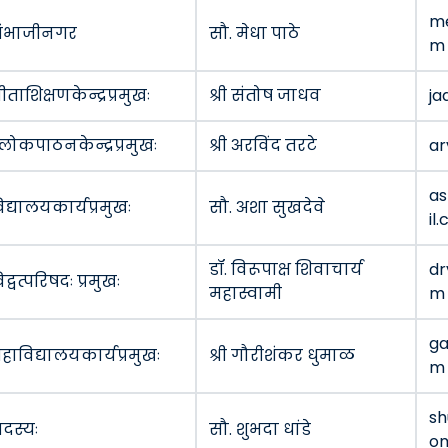
m
ंभाजीनगर
सौ. मेधा पाठे
m
ीताशिक्षणकेन्द्रप्रमुखः
श्री संतोष जाधव
ja
्लोकपाठनकेन्द्रप्रमुखः
श्री अरविंद तरटे
ar
a
िद्यालयकार्यप्रमुखः
सौ. अशा सुखदेवे
il
डॉ. विरूपाक्ष शिवाचार्य
d
िद्वत्परिषदः प्रमुखः
महास्वामी
m
ga
हाविद्यालयकार्यप्रमुखः
श्री गौरीशंकर धुमाळ
m
sh
दस्यः
सौ. शुभदा धांडे
o