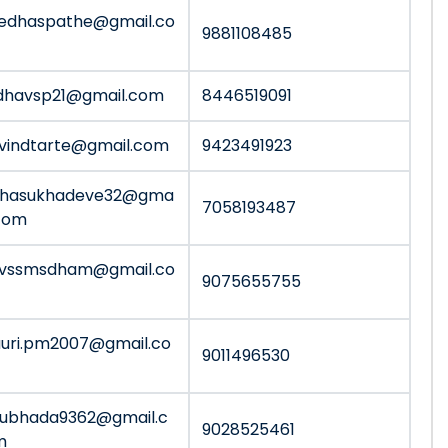
edhaspathe@gmail.co
9881108485
dhavsp21@gmail.com
8446519091
vindtarte@gmail.com
9423491923
shasukhadeve32@gma
7058193487
.com
rvssmsdham@gmail.co
9075655755
uri.pm2007@gmail.co
9011496530
ubhada9362@gmail.c
9028525461
m