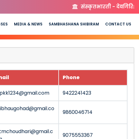
संस्कृतभारती - देवगिरि:
SSES
MEDIA & NEWS
SAMBHASHANA SHIBIRAM
CONTACT US
mail
Phone
pkk1234@gmail.com
9422241423
ibhaugohad@gmail.co
9860046714
itmchoudhari@gmail.c
9075553367
m