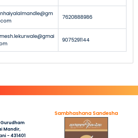
anhaiyalalmandle@gm
7620888986
l.com
mesh.lekurwale@gmai
9075291144
com
Sambhashana Sandesha
I,Gurudham
i Mandir,
ani - 431401