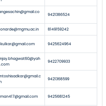
ngesachin@gmail.co
9421386524
konarde@mgmu.ac.in
8149159242
kulkar@gmail.com
9425624964
njay.bhagwat60@yah
9422709933
o.com
ntoshisadkar@gmail.c
9421368599
m
dman417@gmail.com
9425681245