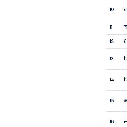
10
स
11
ग
12
श
13
व
14
व
15
म
16
स