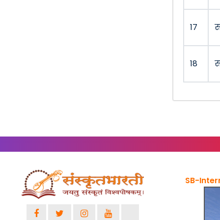
17
स
18
स
SB-Inter