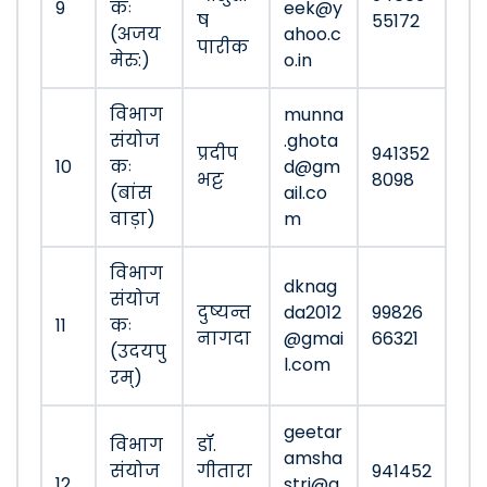
9
कः
eek@y
ष
55172
(अजय
ahoo.c
पारीक
मेरु:)
o.in
विभाग
munna
संयोज
.ghota
प्रदीप
941352
10
कः
d@gm
भट्ट
8098
(बांस
ail.co
वाड़ा)
m
विभाग
dknag
संयोज
दुष्यन्त
da2012
99826
11
कः
नागदा
@gmai
66321
(उदयपु
l.com
रम्)
geetar
विभाग
डॉ.
amsha
संयोज
गीतारा
941452
12
stri@g