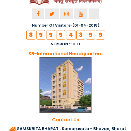
Number Of Visitors-(01-04-2018)
8
9
9
9
4
3
9
9
VERSION :- 3.1.1
SB-International Headquarters
Contact Us
SAMSKRITA BHARATI, Samarasata - Bhavan, Bharat