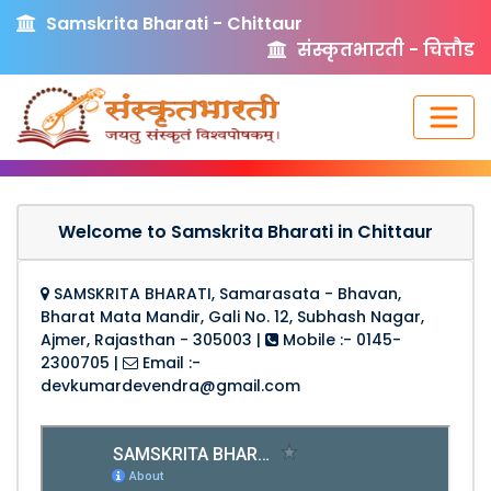
Samskrita Bharati - Chittaur
संस्कृतभारती - चित्तौड
Welcome to Samskrita Bharati in Chittaur
SAMSKRITA BHARATI, Samarasata - Bhavan,
Bharat Mata Mandir, Gali No. 12, Subhash Nagar,
Ajmer, Rajasthan - 305003
|
Mobile :- 0145-
2300705
|
Email :-
devkumardevendra@gmail.com