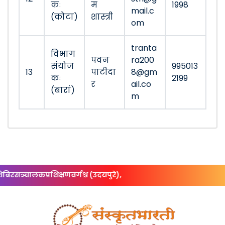
कः
म
1998
mail.c
(कोटा)
शास्त्री
om
tranta
विभाग
पवन
ra200
संयोज
995013
13
पाटीदा
8@gm
कः
2199
र
ail.co
(बारां)
m
ञ्चालकप्रशिक्षणवर्गश्च (उदयपुरे),