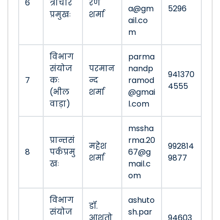
6
त्राचार
रण
a@gm
5296
प्रमुखः
शर्मा
ail.co
m
विभाग
parma
संयोज
परमान
nandp
941370
7
कः
न्द
ramod
4555
(भील
शर्मा
@gmai
वाड़ा)
l.com
mssha
प्रान्तसं
rma.20
महेश
992814
8
पर्कप्रमु
67@g
शर्मा
9877
खः
mail.c
om
विभाग
ashuto
डॉ.
संयोज
sh.par
आशुतो
94603