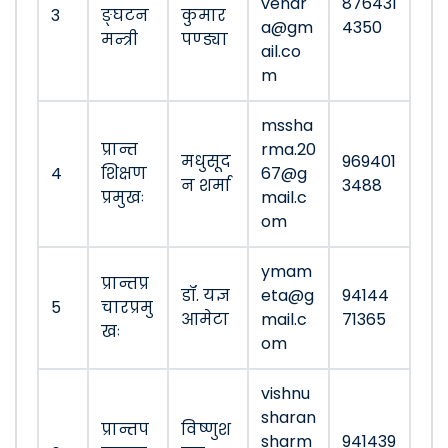
vendr
876431
3
ङ्घटन
कुमार
a@gm
4350
मन्त्री
पण्ड्या
ail.co
m
mssha
प्रान्त
rma.20
मधुसूद
969401
4
शिक्षण
67@g
न शर्मा
3488
प्रमुखः
mail.c
om
ymam
प्रान्तप्र
डॉ. यज्ञ
eta@g
94144
5
चारप्रमु
आमेटा
mail.c
71365
खः
om
vishnu
sharan
प्रान्तप
विष्णुश
sharm
941439