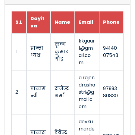
Dayit
S.L
Name
Email
Phone
va
kkgaur
कृष्ण
प्रान्ता
1@gm
94140
1
कुमार
ध्यक्षः
ail.co
07543
गौड़
m
a.rajen
drasha
प्रान्तम
राजेन्द्र
97993
2
stri@g
न्त्री
शर्मा
80830
mail.c
om
devku
marde
प्रान्तस
देवेन्द्र