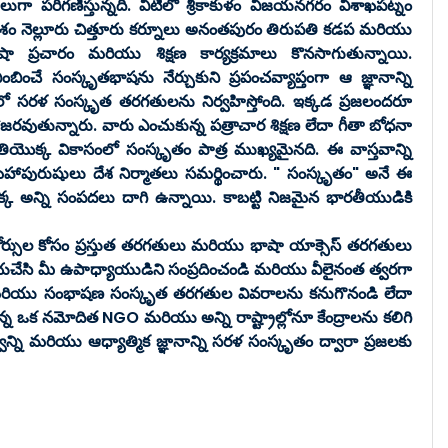
 పరిగణిస్తున్నది. వీటిలో శ్రీకాకుళం విజయనగరం విశాఖపట్నం
రకాశం నెల్లూరు చిత్తూరు కర్నూలు అనంతపురం తిరుపతి కడప మరియు
షా ప్రచారం మరియు శిక్షణ కార్యక్రమాలు కొనసాగుతున్నాయి.
చే సంస్కృతభాషను నేర్చుకుని ప్రపంచవ్యాప్తంగా ఆ జ్ఞానాన్ని
ో సరళ సంస్కృత తరగతులను నిర్వహిస్తోంది. ఇక్కడ ప్రజలందరూ
రవుతున్నారు. వారు ఎంచుకున్న పత్రాచార శిక్షణ లేదా గీతా బోధనా
యొక్క వికాసంలో సంస్కృతం పాత్ర ముఖ్యమైనది. ఈ వాస్తవాన్ని
టి మహాపురుషులు దేశ నిర్మాతలు సమర్థించారు. " సంస్కృతం" అనే ఈ
యొక్క అన్ని సంపదలు దాగి ఉన్నాయి. కాబట్టి నిజమైన భారతీయుడికి
్స్ కోర్సుల కోసం ప్రస్తుత తరగతులు మరియు భాషా యాక్సెస్ తరగతులు
 దయచేసి మీ ఉపాధ్యాయుడిని సంప్రదించండి మరియు వీలైనంత త్వరగా
తులు మరియు సంభాషణ సంస్కృత తరగతుల వివరాలను కనుగొనండి లేదా
ి ఉన్న ఒక నమోదిత NGO మరియు అన్ని రాష్ట్రాల్లోనూ కేంద్రాలను కలిగి
్ని మరియు ఆధ్యాత్మిక జ్ఞానాన్ని సరళ సంస్కృతం ద్వారా ప్రజలకు