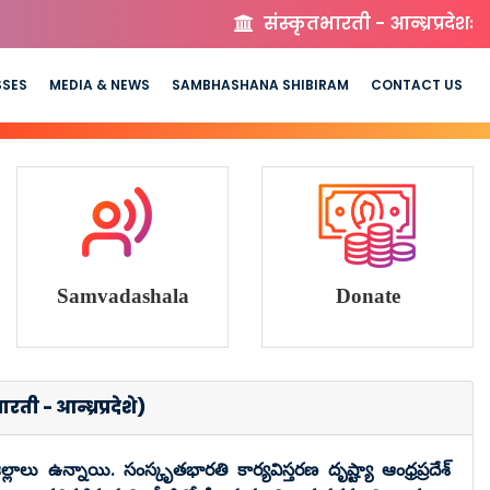
संस्कृतभारती - आन्ध्रप्रदेशः
SSES
MEDIA & NEWS
SAMBHASHANA SHIBIRAM
CONTACT US
Samvadashala
Donate
- आन्ध्रप्रदेशे)
ిల్లాలు ఉన్నాయి. సంస్కృతభారతి కార్యవిస్తరణ దృష్ట్యా ఆంధ్రప్రదేశ్