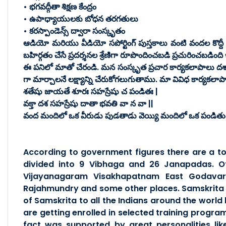
• భగవద్గీతా శిక్షణ కేంద్రం
• ఉపాధ్యాయులకు బోధన తరగతులు
• కరస్పాండెన్స్ ద్వారా సంస్కృతం
ఆడియో మరియు వీడియో సపోర్టింగ్ పుస్తకాలు వంటి వందల కొద్దీ స్టడ
బహిర్గతం చేసే ప్రదర్శనల శ్రేణిగా రూపొందించబడి ప్రచురించబడింది ఇ
ఈ పనిలో మాతో చేరండి. మన సంస్కృత ప్రచార కార్యకలాపాలు దశాబ్
గా మార్చాలనే లక్ష్యాన్ని చేరుకోగలుగుతాము. మా వివిధ కార్యకల
శతేషు జాయతే శూరః సహస్రేషు చ పండితః |
వక్తా దశ సహస్రేషు దాతా భవతి వా న వా ||
వంద మందిలో ఒక వీరుడు పుడతాడు వెయ్యి మందిలో ఒక పండితుడు
According to government figures there are a tot
divided into 9 Vibhaga and 26 Janapadas. O
Vijayanagaram Visakhapatnam East Godavari
Rajahmundry and some other places. Samskrita B
of Samskrita to all the Indians around the world 
are getting enrolled in selected training program
fact was supported by great personalities l