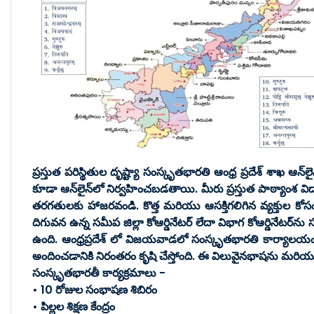
ప్రస్తుత పరిస్థితుల దృష్ట్యా సంస్కృతభారతి ఆంధ్ర ప్రదేశ్ శాఖ
కూడా ఆన్‌లైన్‌లో నిర్వహించబడతాయి. మీరు ప్రస్తుత పాఠ్యాంశ
తరగతులకు హాజరవండి. కొత్త మరియు ఆసక్తిగలిగిన వ్యక్తుల క
దిగువన ఉన్న సమీప జిల్లా కోఆర్డినేటర్ లేదా విభాగ కోఆర్డినేటర్‌
ఉంది. ఆంధ్రప్రదేశ్ లో విజయవాడలో సంస్కృతభారతి కార్యాలయం ఉ
అందించడానికి నిరంతరం కృషి చేస్తోంది. ఈ విలువైనభాషను మరియు గ
సంస్కృతభారతీ కార్యక్రమాలు -
• 10 రోజుల సంభాషణ శిబిరం
• పిల్లల శిక్షణ కేంద్రం