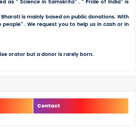
d as " Science in Samskrita" . " Pride of India" is
Bharati is mainly based on public donations. With
 people" . We request you to help us in cash or in
se orator but a donor is rarely born.
Contact