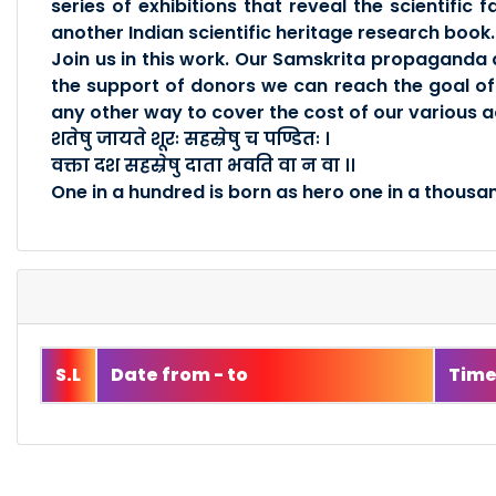
series of exhibitions that reveal the scientific 
another Indian scientific heritage research book.
Join us in this work. Our Samskrita propaganda 
the support of donors we can reach the goal of t
any other way to cover the cost of our various ac
शतेषु जायते शूरः सहस्रेषु च पण्डितः ।
वक्ता दश सहस्रेषु दाता भवति वा न वा ।।
One in a hundred is born as hero one in a thousan
S.L
Date from - to
Tim