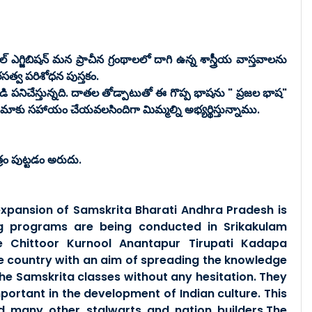
 ఎగ్జిబిషన్ మన ప్రాచీన గ్రంథాలలో దాగి ఉన్న శాస్త్రీయ వాస్తవాలను
ారసత్వ పరిశోధన పుస్తకం.
 పనిచేస్తున్నది. దాతల తోడ్పాటుతో ఈ గొప్ప భాషను " ప్రజల భాష"
ో మాకు సహాయం చేయవలసిందిగా మిమ్మల్ని అభ్యర్థిస్తున్నాము.
ం పుట్టడం అరుదు.
 expansion of Samskrita Bharati Andhra Pradesh is
g programs are being conducted in Srikakulam
 Chittoor Kurnool Anantapur Tirupati Kadapa
e country with an aim of spreading the knowledge
 the Samskrita classes without any hesitation. They
mportant in the development of Indian culture. This
d many other stalwarts and nation builders.The