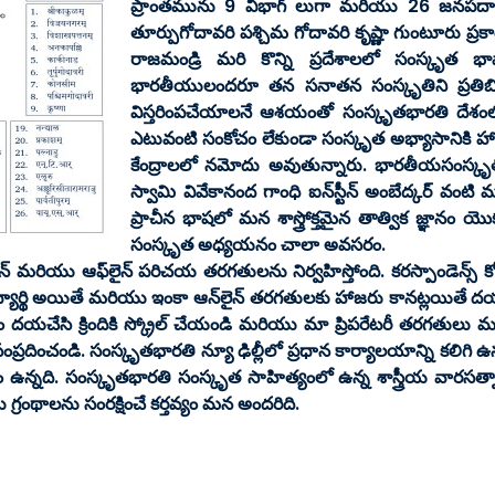
ప్రాంతమును 9 విభాగ్ లుగా మరియు 26 జనపదాలుగా
తూర్పుగోదావరి పశ్చిమ గోదావరి కృష్ణా గుంటూరు ప్
రాజమండ్రి మరి కొన్ని ప్రదేశాలలో సంస్కృత భా
భారతీయులందరూ తన సనాతన సంస్కృతిని ప్రతిబింబిం
విస్తరింపచేయాలనే ఆశయంతో సంస్కృతభారతి దేశంల
ఎటువంటి సంకోచం లేకుండా సంస్కృత అభ్యాసానికి హాజ
కేంద్రాలలో నమోదు అవుతున్నారు. భారతీయసంస్కృతి
స్వామి వివేకానంద గాంధి ఐన్‌స్టీన్ అంబేద్కర్ వం
ప్రాచీన భాషలో మన శాస్త్రోక్తమైన తాత్విక జ్ఞానం 
సంస్కృత అధ్యయనం చాలా అవసరం.
 ఆన్‌లైన్ మరియు ఆఫ్‌లైన్ పరిచయ తరగతులను నిర్వహిస్తోంది. కరస్పాండెన
 విద్యార్థి అయితే మరియు ఇంకా ఆన్‌లైన్ తరగతులకు హాజరు కానట్లయితే
ోసం దయచేసి క్రిందికి స్క్రోల్ చేయండి మరియు మా ప్రిపరేటరీ తరగ
ను సంప్రదించండి. సంస్కృతభారతి న్యూ ఢిల్లీలో ప్రధాన కార్యాలయాన్ని కలిగ
న్నది. సంస్కృతభారతి సంస్కృత సాహిత్యంలో ఉన్న శాస్త్రీయ వారసత్వాన
్రంథాలను సంరక్షించే కర్తవ్యం మన అందరిది.