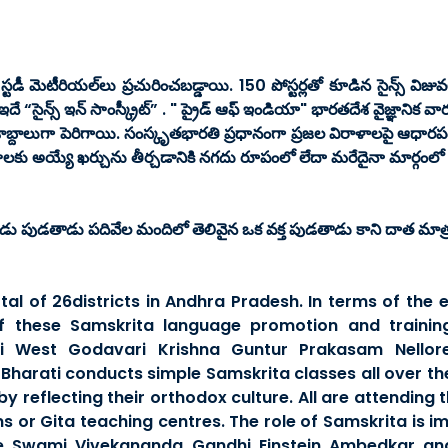
ీ మెటీరియల్‌లు ప్రచురించబడ్డాయి. 150 పోస్టర్లతో కూడిన సైన్స్ విజువల్
దే “సైన్స్ ఇన్ సాంస్క్రీట్” . " ప్రైడ్ ఆఫ్ ఇండియా" భారతదేశ వైజ్ఞానిక వ
దాలుగా పెరిగాయి. సంస్కృతభారతి ప్రధానంగా ప్రజల విరాళాలపై ఆధారపడి
ాపాలకు అయ్యే ఖర్చును తీర్చడానికి నగదు రూపంలో లేదా మరేదైనా మార్గంల
 పుడతాడు పదివేల మందిలో తెలివైన ఒక వక్త పుడతాడు కాని దాత మాత్ర
al of 26districts in Andhra Pradesh. In terms of the
f these Samskrita language promotion and trainin
 West Godavari Krishna Guntur Prakasam Nellore
harati conducts simple Samskrita classes all over th
by reflecting their orthodox culture. All are attending
s or Gita teaching centres. The role of Samskrita is i
ike Swami Vivekananda Gandhi Einstein Ambedkar an