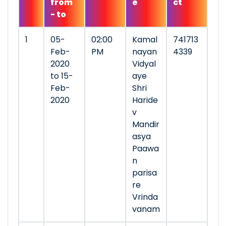
from
e
ct
- to
1
05-
02:00
Kamal
741713
Feb-
PM
nayan
4339
2020
Vidyal
to 15-
aye
Feb-
Shri
2020
Haride
v
Mandir
asya
Paawa
n
parisa
re
Vrinda
vanam