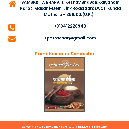
SAMSKRITA BHARATI, Keshav Bhavan,Kalyanam
Karoti Masani-Delhi Link Road Saraswati Kunda
Mathura - 281003,(U.P.)
+919412226940
spatrachar@gmail.com
Sambhashana Sandesha
© 2018 SAMSKRITA BHARATI - ALL RIGHTS RESERVED