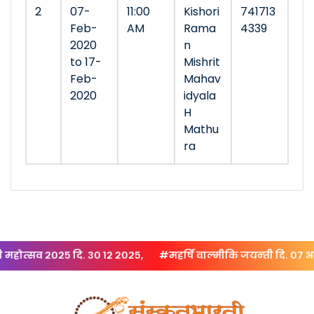
2
07-
11:00
Kishori
741713
Feb-
AM
Rama
4339
2020
n
to 17-
Mishrit
Feb-
Mahav
2020
idyala
H
Mathu
ra
ोत्‍सव २०२५ दि. ३० १२ २०२५,
#महर्षि वाल्‍मीकि जयन्‍ती दि. ०७ अक्