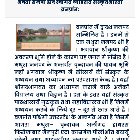
भवतां समेषां हार्दं स्वागतं व्याहरति संस्कृतभारती
व्रजप्रांतः
व्रजप्रांत में द्वादश जनपद
सम्मिलित हैं । इनमें से
एक मथुरा जनपद भी है
। भगवान श्रीकृष्ण की
अवतरण भूमि होने के कारण यह जगत में प्रसिद्ध है ।
मथुरा जनपद के अन्तर्गत वृन्दावन की पावन भूमि
जहाँ भगवान श्रीकृष्ण ने लीलायें कीं संस्कृत के
अध्ययन तथा अध्यापन का परंपरागत केन्द्र है । यहाँ
श्रीमद्भागवत का अध्यापन कराने वाले अनेकों
विद्यालय तथा विद्वान हैं । इस के इतर यहाँ संस्कृत
पाठशालायें गुरुकुल तथा महाविद्यालय भी हैं जिनमें
अध्ययन करने के लिये दूर – दूर से छात्र आते हैं ।
व्रजप्रांत पश्चिमी उत्तरप्रदेश के अन्तर्गत आता है जिसमें
आगरा मथुरा– वृन्दावन अलीगढ हाथरस
फिरोजाबाद मैनपुरी एटा कासगंज पीलीभीत बदायूँ
बरेली तथा शाहजहाँपुर जनपद आते हैं । संपूर्ण