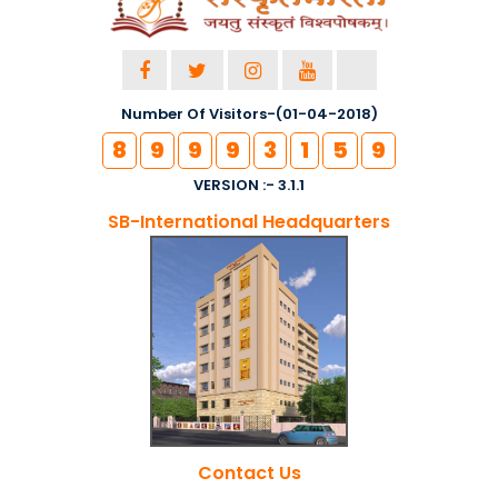
Number Of Visitors-(01-04-2018)
8
9
9
9
3
1
5
9
VERSION :- 3.1.1
SB-International Headquarters
Contact Us