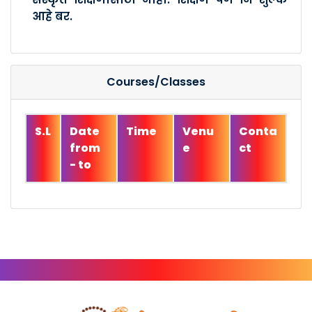
आहे बर.
Courses/Classes
S.L
Date
Time
Venu
Conta
from
e
ct
- to