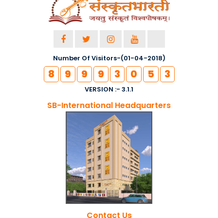
Number Of Visitors-(01-04-2018)
8
9
9
9
3
0
5
3
VERSION :- 3.1.1
SB-International Headquarters
Contact Us