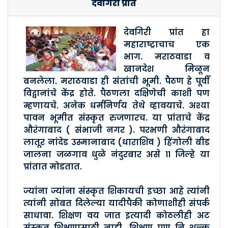
देवगिरी प्रांत
देवगिरी प्रांत हा
महाराष्ट्राचाच एक
भाग. मराठवाडा व
खानदेश मिळून
बनलेला. मराठवाडा ही संतांची भूमी. पैठण हे पूर्वी
विद्वानांचे केंद्र होते. पैठणला दक्षिणेची काशी पण
म्हणायचे. अनेक धर्मनिर्णय तेथे व्हावयाचे. अश्या
पावन भूमीत संस्कृत रुजणारच. या प्रांताचे केंद्र
औरंगाबाद ( संभाजी नगर ). परभणी औरंगाबाद
लातूर नांदेड उस्मानाबाद (धाराशिव ) हिंगोली बीड
जालना जळगाव धुळे नंदुरबार असे ११ जिल्हे या
प्रांतात मोडतात.
ज्यांना ज्यांना संस्कृत शिकायची इच्छा आहे त्यांनी
त्यांनी सोबत दिलेल्या यादीपैकी कोणाशीही संपर्क
साधावा. शिक्षण वय जात इत्यादी कोठलीही अट
संस्कृत शिक्षणासाठी नाही. शिक्षण पण नि शुल्क