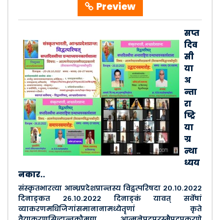
Preview
सप्त
दिव
सी
या
अ
न्ता
रा
ष्ट्रि
या
ग्र
न्था
ध्यय
नकार..
संस्कृतभारत्या आन्ध्रप्रदेशप्रान्तस्य विद्वत्परिषदा २०.१०.२०२२
दिनाङ्कत २६.१०.२०२२ दिनाङ्कं यावत् सर्वेषां
व्याकरणमधिजिगांसमानानामध्येतॄणां कृते
वैयाकरणसिद्धान्तकौमुद्या आत्मनेपदपरस्मैपदप्रकरणे