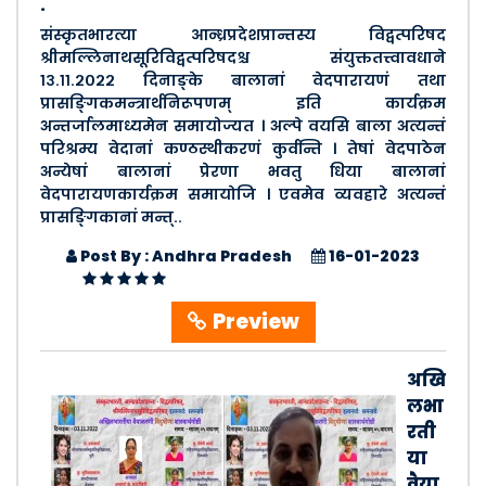
.
संस्कृतभारत्या आन्ध्रप्रदेशप्रान्तस्य विद्वत्परिषद
श्रीमल्लिनाथसूरिविद्वत्परिषदश्च संयुक्ततत्त्वावधाने
१३.११.२०२२ दिनाङ्के बालानां वेदपारायणं तथा
प्रासङ्गिकमन्त्रार्थनिरूपणम् इति कार्यक्रम
अन्तर्जालमाध्यमेन समायोज्यत । अल्पे वयसि बाला अत्यन्तं
परिश्रम्य वेदानां कण्ठस्थीकरणं कुर्वन्ति । तेषां वेदपाठेन
अन्येषां बालानां प्रेरणा भवतु धिया बालानां
वेदपारायणकार्यक्रम समायोजि । एवमेव व्यवहारे अत्यन्तं
प्रासङ्गिकानां मन्त्..
Post By : Andhra Pradesh
16-01-2023
Preview
अखि
लभा
रती
या
वैया