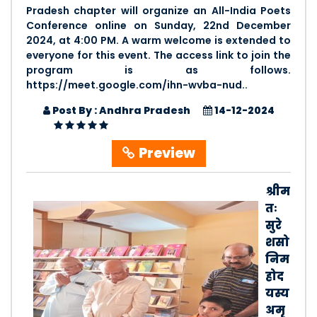
Pradesh chapter will organize an All-India Poets
Conference online on Sunday, 22nd December
2024, at 4:00 PM. A warm welcome is extended to
everyone for this event. The access link to join the
program is as follows.
https://meet.google.com/ihn-wvba-nud..
Post By : Andhra Pradesh
14-12-2024
Preview
श्रीम
तः
सुरे
शसो
निम
होद
यस्य
अमृ