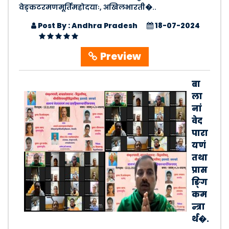
वेङ्कटरमणमूर्तिमहोदयाः, अखिलभारती�..
Post By : Andhra Pradesh
18-07-2024
Preview
बा
ला
नां
वेद
पारा
यणं
तथा
प्रास
ङ्गि
कम
न्त्रा
र्थ�.