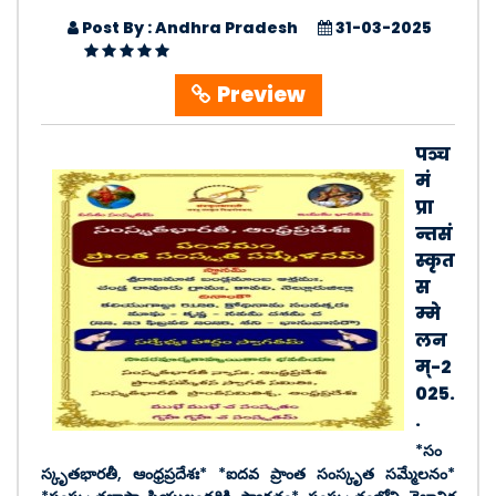
Post By : Andhra Pradesh
31-03-2025
Preview
पञ्च
मं
प्रा
न्तसं
स्कृत
स
म्मे
लन
म्-2
025.
.
*సం
స్కృతభారతీ, ఆంధ్రప్రదేశః* *ఐదవ ప్రాంత సంస్కృత సమ్మేలనం*