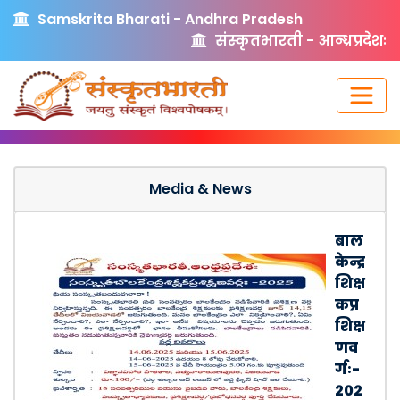
Samskrita Bharati - Andhra Pradesh
संस्कृतभारती - आन्ध्रप्रदेशः
Media & News
बाल
केन्द्र
शिक्ष
कप्र
शिक्ष
णव
र्गः-
202