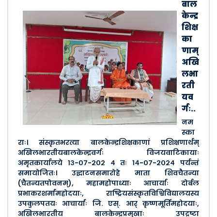
बाल
केन्द्र
शिक्ष
का
णाम्
अखि
लभा
रती
यव
र्गः..
नम
स्का
राः। संस्कृतभरत्या बालकेन्द्रशिक्षकाणां प्रशिक्षणार्थम्
अखिलभारतीयबालकेन्द्रवर्गः विजयवाटिकायाः
अमृतकार्यालये १३-०७-२०२ ४ तः १४-०७-२०२४ पर्यन्तं
समायोजितः। उद्घाटनसमारोहे माता शिवचैतन्या
(चैतन्यतपोवनम्), महामहोपाध्याः आचार्याः दोर्बल
प्रभाकरशर्मामहोदयाः, राष्ट्रियसंस्कृतविश्विविद्यालयस्य
उपकुलपतयः आचार्याः जि. एस्. आर् कृष्णमूर्तिमहोदयाः,
अखिलभारतीय बालकेन्द्रप्रमुखाः उपद्रष्टा