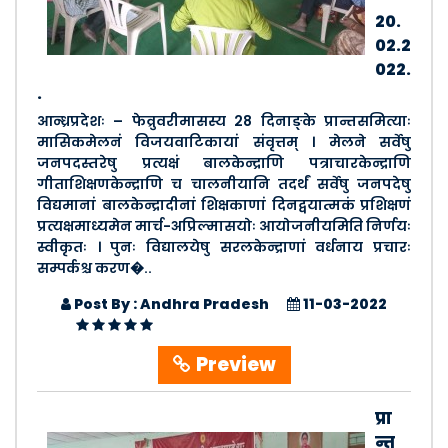
20.
02.2
022.
.
आन्ध्रप्रदेशः – फेव्रुवरीमासस्य 28 दिनाङ्के प्रान्तसमित्याः
मासिकमेलनं विजयवाटिकायां संवृत्तम् । मेलने सर्वेषु
जनपदस्तरेषु प्रत्यक्षं बालकेन्द्राणि पत्राचारकेन्द्राणि
गीताशिक्षणकेन्द्राणि च चालनीयानि तदर्थं सर्वेषु जनपदेषु
विद्यमानां बालकेन्द्रादीनां शिक्षकाणां दिनद्वयात्मकं प्रशिक्षणं
प्रत्यक्षमाध्यमेन मार्च-अप्रिल्मासयोः आयोजनीयमिति निर्णयः
स्वीकृतः । पुनः विद्यालयेषु सरलकेन्द्राणां वर्धनाय प्रचारः
सम्पर्कश्च करण�..
Post By : Andhra Pradesh
11-03-2022
Preview
प्रा
न्त