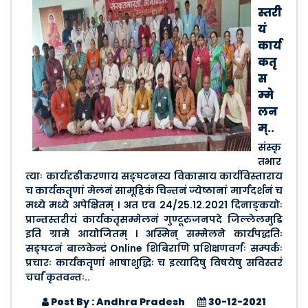
स्तरी
यं
कार्य
कतृ
स
म्मे
लन
म्..
संस्कृ
तभार
त्याः कार्यदृढीकरणाय सङ्घटनस्य विकासाय कार्यविस्ताराय
च कार्यकतॄणां मेलनं सामूहिकं चिन्तनं ज्येष्ठानां मार्गदर्शनं च
मध्ये मध्ये अपेक्षितम् । अत एव 24/25.12.2021 दिनाङ्कयोः
प्रान्तस्तरीयं कार्यकतृसम्मेलनं गुण्टूरुजनपदे जिल्लेलमुडि
इति ग्रामे आयोजितम् । अस्मिन् सम्मेलने कार्यपद्धतिः
सङ्घटनं बालकेन्द्रं Online शिबिराणि प्रशिक्षणवर्गः सम्पर्कः
प्रचारः कार्यकतॄणां भाषाशुद्धिः च इत्यादिषु विषयेषु सविस्तरं
चर्चां कृतवन्तः..
Post By : Andhra Pradesh
30-12-2021