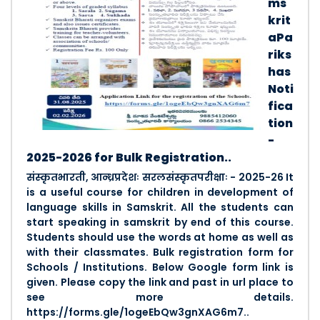
ms
krit
aPa
riks
has
Noti
fica
tion
-
2025-2026 for Bulk Registration..
संस्कृतभारती, आन्ध्रप्रदेशः सरलसंस्कृतपरीक्षाः - 2025-26 It
is a useful course for children in development of
language skills in Samskrit. All the students can
start speaking in samskrit by end of this course.
Students should use the words at home as well as
with their classmates. Bulk registration form for
Schools / Institutions. Below Google form link is
given. Please copy the link and past in url place to
see more details.
https://forms.gle/1ogeEbQw3gnXAG6m7..