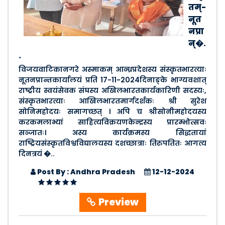
तम्-
नूत
नप्रा
न्�.
.
विजयवाटिकानगरे अस्माकम् आन्ध्रप्रदेशस्य संस्कृतभारत्याः
नूतनप्रान्तकार्यालयं प्रति 17-11-2024दिनाङ्के भाग्यवशात्
राष्ट्रीय स्वयंसेवक संघस्य अखिलभारतकार्यकारिणी सदस्यः,
संस्कृतभारत्याः आखिलभारतमार्गदर्शकः श्री सुरेश
सोनिमहोदयः समागच्छत् । अपि च श्रीसोनीमहोदयस्य
करकमलाभ्यां साहित्यविक्रयणकेन्द्रस्य प्रारम्भोत्सवः
सञ्जातः। अस्य कार्यक्रमस्य सिद्धतायां
राष्ट्रियसंस्कृतविश्वविद्यालयस्य दशच्छात्राः तिरुपतितः आगत्य
दिनत्रयं �..
Post By : Andhra Pradesh
12-12-2024
Preview