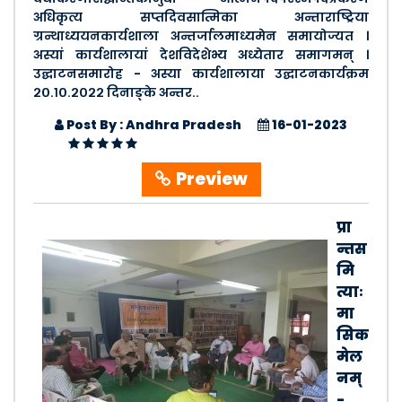
अधिकृत्य सप्तदिवसात्मिका अन्ताराष्ट्रिया
ग्रन्थाध्ययनकार्यशाला अन्तर्जालमाध्यमेन समायोज्यत ।
अस्यां कार्यशालायां देशविदेशेभ्य अध्येतार समागमन् ।
उद्घाटनसमारोह - अस्या कार्यशालाया उद्घाटनकार्यक्रम
२०.१०.२०२२ दिनाङ्के अन्तर..
Post By : Andhra Pradesh
16-01-2023
Preview
प्रा
न्तस
मि
त्याः
मा
सिक
मेल
नम्
-