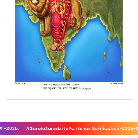
SaralaSamskritaParikshas Notification-2025-2026 for Bulk 