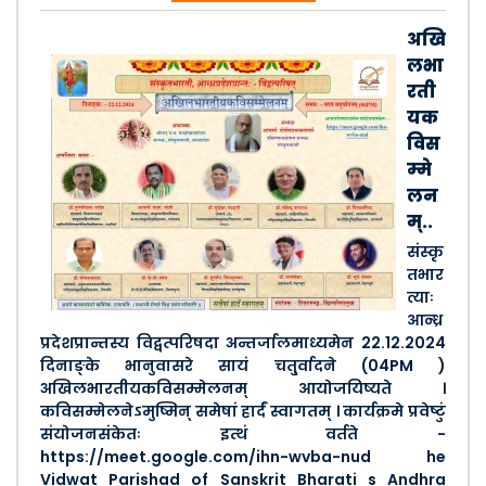
अखि
लभा
रती
यक
विस
म्मे
लन
म्..
संस्कृ
तभार
त्याः
आन्ध्र
प्रदेशप्रान्तस्य विद्वत्परिषदा अन्तर्जालमाध्यमेन 22.12.2024
दिनाङ्के भानुवासरे सायं चतु्र्वादने (04PM )
अखिलभारतीयकविसम्मेलनम् आयोजयिष्यते ।
कविसम्मेलनेऽमुष्मिन् समेषां हार्दं स्वागतम् । कार्यक्रमे प्रवेष्टुं
संयोजनसंकेतः इत्थं वर्तते -
https://meet.google.com/ihn-wvba-nud he
Vidwat Parishad of Sanskrit Bharati s Andhra