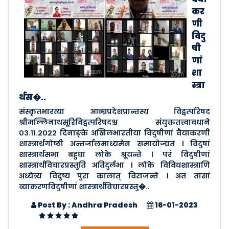
कर
णी
विदु
षी
णां
शा
स्त्रा
र्थस�..
संस्कृतभारत्या आन्ध्रप्रदेशप्रान्तस्य विद्वत्परिषद
श्रीमल्लिनाथसूरिविद्वत्परिषदश्च संयुक्ततत्त्वावधाने
०३.११.२०२२ दिनाङ्के अखिलभारतीया विदुषीणां वैयाकरणी
शास्त्रार्थगोष्ठी अन्तर्जालमाध्यमेन समायोज्यत । विदुषां
शास्त्रार्थसभा बहुधा लोके श्रूयन्ते । परं विदुषीणां
शास्त्रार्थविचारप्रस्तुति अतिदुर्लभा । लोके विविधशास्त्राणि
अध्येत्र्य विदुष्य पुरा कालात् विराजन्ते । अत तासां
व्याकरणविदुषीणां शास्त्रार्थविचारप्रस्तु�..
Post By : Andhra Pradesh
16-01-2023