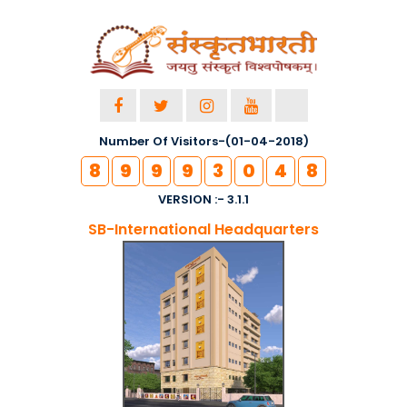
Number Of Visitors-(01-04-2018)
8
9
9
9
3
0
4
8
VERSION :- 3.1.1
SB-International Headquarters