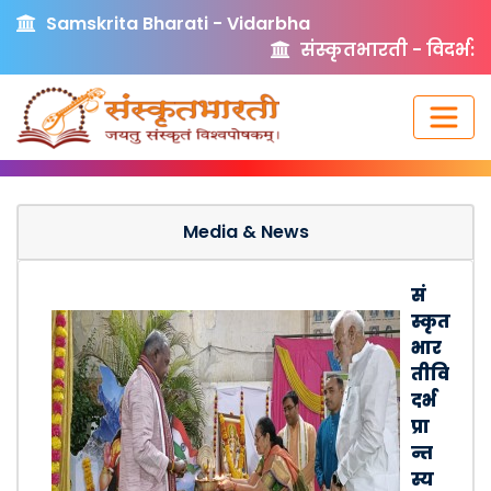
Samskrita Bharati - Vidarbha
संस्कृतभारती - विदर्भ:
Media & News
सं
स्कृत
भार
तीवि
दर्भ
प्रा
न्त
स्य