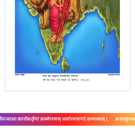
 कार्यकर्तृणां‍‍‌ सम्मेलनम् अकोलानगरे सम्पन्नम् ।,
#संस्कृतभारती नाग