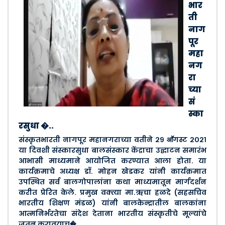
भार
ती
नाग
पूर
महा
नग
रा
च्या
सं
स्का
रसुधा �..
संस्कृतभारती नागपूर महानगराच्या वतीने २९ आॕगस्ट २०२१
या दिवशी संस्कारसुधा बालसंस्कार केंद्राचा उद्घाटन समारंभ
आभासी माध्यमाने आयोजित करण्यात आला होता. या
कार्यक्रमाचे अध्यक्ष डॉ. मोहन खेडकर यांनी कार्यक्रमात
उपस्थित सर्व बालगोपालांना कथा माध्यमातून मार्गदर्शन
करीत प्रेरित केले. प्रमुख वक्त्या मा.ऋचा हळदे (सहसचिव
भारतीय शिक्षण मंडळ) यांनी बालकेन्द्रातील बालकांना
आत्मनिर्भरतेचा संदेश देताना भारतीय संस्कृतीचे मूल्यांचे
जतन करावयाच�..