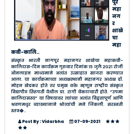
पूर
महा
नग
र
शाखे
चा
महा
कवी-कालि..
संस्कृत भारती नागपूर महानगर शाखेचा महाकवी-
कालिदास-दिन कार्यक्रम गुरुवार दिनांक १५ जुलै २०२१ रोजी
ऑनलाइन माध्यमाने अत्यंत उत्साहात साजरा करण्यात
आला. या कार्यक्रमाच्या अध्यक्षस्थानी महानगर अध्यक्ष डॉ.
मोहन खेडकर होते तर प्रमुख वक्ते म्हणून राष्ट्रीय संस्कृत
विद्यापीठ तिरुपती येथील प्रा. रागी वेंकटाचारी होते. “उपमा
कालिदासस्य” या विषयावर त्यांच्या अत्यंत विद्वत्तापूर्ण आणि
श्रवणमधुर व्याख्यानाने श्रोत्यांची मने जिंकली. सरस्वती
स्तव�..
Post By : Vidarbha
07-09-2021