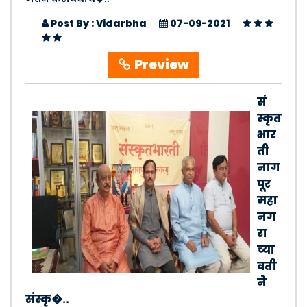
Post By : Vidarbha
07-09-2021
Preview
सं
स्कृत
भार
ती
नाग
पूर
महा
नग
रा
च्या
वती
ने
संस्कृ�..