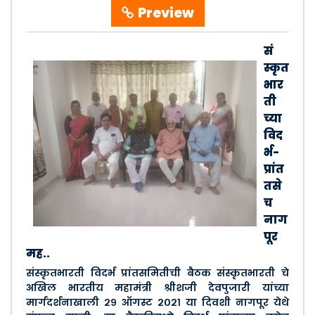
Preview
सं
स्कृत
भार
ती
च्या
विद
र्भ-
प्रांत
तसे
च
नाग
पूर
मह..
संस्कृतभारती विदर्भ प्रांतसमितीची बैठक संस्कृतभारती चे
अखिल भारतीय महामंत्री श्रीशजी देवपुजारी यांच्या
मार्गदर्शनाखाली २९ ऑगस्ट २०२१ या दिवशी नागपूर येथे