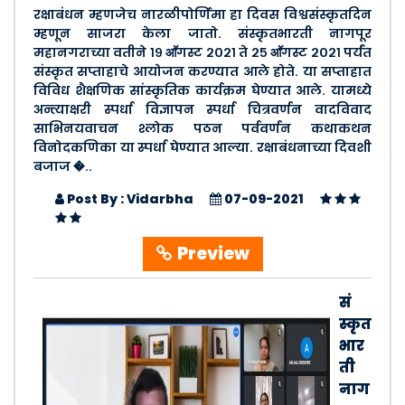
रक्षाबंधन म्हणजेच नारळीपोर्णिमा हा दिवस विश्वसंस्कृतदिन
म्हणून साजरा केला जातो. संस्कृतभारती नागपूर
महानगराच्या वतीने १९ आॕगस्ट २०२१ ते २५ आॕगस्ट २०२१ पर्यंत
संस्कृत सप्ताहाचे आयोजन करण्यात आले होते. या सप्ताहात
विविध शैक्षणिक सांस्कृतिक कार्यक्रम घेण्यात आले. यामध्ये
अन्त्याक्षरी स्पर्धा विज्ञापन स्पर्धा चित्रवर्णन वादविवाद
साभिनयवाचन श्लोक पठन पर्ववर्णन कथाकथन
विनोदकणिका या स्पर्धा घेण्यात आल्या. रक्षाबंधनाच्या दिवशी
बजाज �..
Post By : Vidarbha
07-09-2021
Preview
सं
स्कृत
भार
ती
नाग