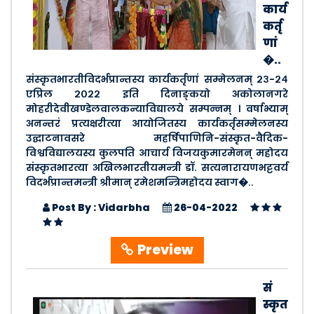
कार्य
कर्तृ
णां
�..
संस्कृतभारतीविदर्भप्रान्तस्य कार्यकर्तृणां‍‍‌ सम्मेलनम् २३-२४
एप्रिल २०२२ इति दिनाङ्कयो अकोलानगरे
मोहरीदेवीखण्डेलवालकन्याविद्यालये सम्पन्नम् । वर्षाभ्याम्
अनन्तरं प्रत्यक्षरीत्या आयोजितस्य कार्यकर्तृसम्मेलनस्य
उद्घाटनावसरे महर्षिपाणिनि-संस्कृत-वैदिक-
विश्वविद्यालयस्य कुलपति आचार्य विजयकुमारमेनन् महोदय
संस्कृतभारत्या अखिलभारतीयमन्त्री डॉ. सत्यनारायणभट्टवर्य
विदर्भप्रान्तमन्त्री श्रीमान् रमेशमन्त्रिमहोदय स्वाग�..
Post By : Vidarbha
26-04-2022
Preview
सं
स्कृत