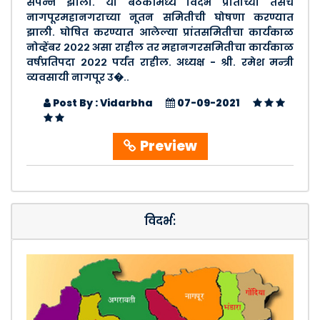
संपन्न झाली. या बैठकीमध्ये विदर्भ प्रांताच्या तसेच
नागपूरमहानगराच्या नूतन समितीची घोषणा करण्यात
झाली. घोषित करण्यात आलेल्या प्रांतसमितीचा कार्यकाळ
नोव्हेंबर २०२२ असा राहील तर महानगरसमितीचा कार्यकाळ
वर्षप्रतिपदा २०२२ पर्यंत राहील. अध्यक्ष - श्री. रमेश मन्त्री
व्यवसायी नागपूर उ�..
Post By : Vidarbha
07-09-2021
Preview
विदर्भ: