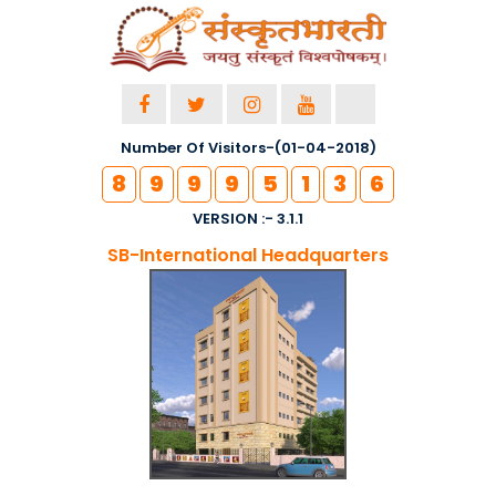
Number Of Visitors-(01-04-2018)
8
9
9
9
5
1
3
6
VERSION :- 3.1.1
SB-International Headquarters