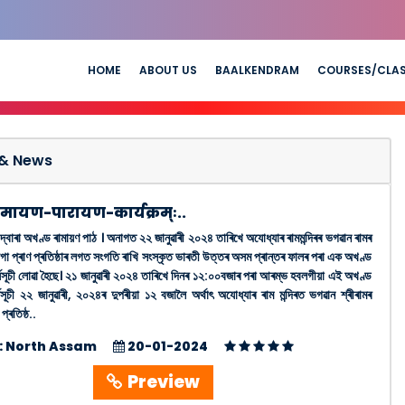
HOME
ABOUT US
BAALKENDRAM
COURSES/CLA
& News
मायण-पारायण-कार्यक्रम्ः..
দ্বাৰা অখণ্ড ৰামায়ণ পাঠ । অনাগত ২২ জানুৱাৰী ২০২৪ তাৰিখে অযোধ্যাৰ ৰামমন্দিৰৰ ভগৱান ৰামৰ
 লগা প্ৰাণ প্ৰতিষ্ঠাৰ লগত সংগতি ৰাখি সংস্কৃত ভাৰতী উত্তৰ অসম প্ৰান্তৰ ফালৰ পৰা এক অখণ্ড
ৰ্যসূচী লোৱা হৈছে। ২১ জানুৱাৰী ২০২৪ তাৰিখে দিনৰ ১২:০০বজাৰ পৰা আৰম্ভ হবলগীয়া এই অখণ্ড
্যসূচী ২২ জানুৱাৰী, ২০২৪ৰ দুপৰীয়া ১২ বজালৈ অৰ্থাৎ অযোধ্যাৰ ৰাম মন্দিৰত ভগৱান শ্ৰীৰামৰ
 প্ৰতিষ্ঠ..
 : North Assam
20-01-2024
Preview