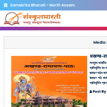
Samskrita Bharati - North Assam
Media 
अखण्ड-रा
সংস্কৃত ভাৰতীৰ 
প্ৰতিমূৰ্তিত হব
ৰামায়ণ পাঠৰ কা
ৰামায়ণ পাঠ কাৰ
প্ৰতিমূৰ্তিত প্ৰাণ
Post By