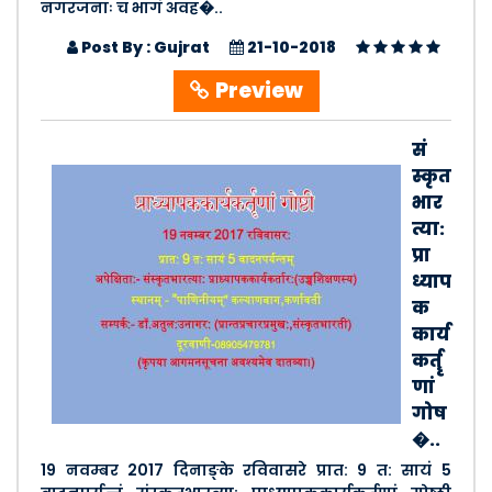
नगरजनाः च भागं अवह�..
Post By : Gujrat
21-10-2018
Preview
सं
स्कृत
भार
त्या:
प्रा
ध्याप
क
कार्य
कर्तॄ
णां
गोष
�..
19 नवम्बर 2017 दिनाङ्के रविवासरे प्रात: 9 त: सायं 5