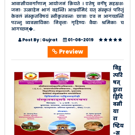
आवासीयवर्गाणाम् आयोजनं क्रियते । एतेषु वर्गेषु सहस्रशः
जनाः उत्साहेन भागं वहन्ति। आश्चर्यमिदं यत् संस्कृतं पठितुं
केवलं संस्कृतविषयं स्वीकृतवन्तः छात्राः एव न आगच्छन्ति
परन्तु व्यवसायिकाः निवृत्ताः गृहिण्यः वैद्याः श्रमिकाः च
आगच्छन्�..
Post By : Gujrat
01-06-2019
Preview
विद्व
त्परि
षत्
द्वारा
द्विदि
वसी
या
रा
ष्ट्रिय
-स