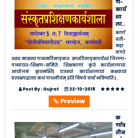
ण-
कार्य
शा
ला..
कर्णा
वती-
महा
नगरे
अस्य मासस्य पञ्चमदिनाङ्कत: सप्तदिनाङ्कपर्यन्तं जिल्ला-
पञ्चायत-शिक्षण-समिते: शिक्षकाणां कृते कार्यशालाया:
आयोजनं कृतमस्ति| एतस्यां कार्यशालायां कक्ष्यायां
प्रत्यक्षपद्धत्या कथं पाथनीयंम् इति विषये चर्चा भविष्यति |..
Post By : Gujrat
22-10-2018
Preview
क
र्णाव
तीन