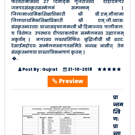
फरवरीमासस्य २७ दिनाङ्के गुजरातस्य दाहोदनगरे
जनपदसंस्कृतसम्मेलनं सम्पन्नम् |
जिलामाध्यमिकशिक्षाधिकारी श्री बी.एम्.नीनामा
जिलाप्राथमिकशिक्षाधिकारी श्री एन्.जी.व्यास:
संस्कृतभारत्या: प्रान्तसङ्घटनमन्त्री श्री हिमाञ्जय: पालीवाल:
च विशेषत: उपस्थाय दीपप्राकट्येन सम्मेलनस्य उद्घाटनम्
अकुर्वन् | नगरस्य लब्धप्रतिष्ठित: बुद्धिजीवी श्री शरद:
देसाईमहोदय: सम्मेलनस्वागतसमिते: अध्यक्ष: आसीत् तेन
संस्कृतभाषया प्रास्ताविकभाषणं कृतम् |
�..
Post By : Gujrat
21-10-2018
Preview
प्रा
न्तम
न्त्रि
णः
प्रा
न्ता