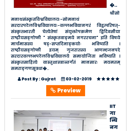
�..
श्रीसो
मनाथसंस्कृतविश्वविद्यालयः-सोमनाथं
सरदारपटेलविश्वविद्यालयः-वल्लभविद्यानगरं विद्वत्परिषत्-
संस्कृतभारती चेत्येतेषां संयुक्तोपक्रमेण द्विदिवसीया
राष्ट्रीयसङ्गोष्ठी " संस्कृतवाङ्मये नगररचना" इति विषये
मार्चमासस्य षड्-सप्तदिनाङ्कयोः भविष्यति ।
राष्ट्रीयसङ्गोष्ठी इयम् गुजरातस्य आणन्दजनपदे
सरदारवल्लभपटेलविश्वविद्यालये समायोजिता भविष्यति ।
संस्कृतसाहित्ये वास्तुशास्त्रान्तर्गतं मानसारः मयमतम्
समराङ्गणसूत्रधा�..
Post By : Gujrat
03-02-2019
Preview
IIT
गा
न्धि
नग