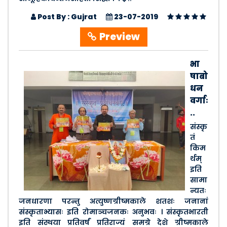
Post By : Gujrat
23-07-2019
Preview
भा
षाबो
धन
वर्गाः
..
संस्कृ
तं
किम
र्थम्
इति
सामा
न्यतः
जनधारणा परन्तु अत्युष्णग्रीष्मकाले शतशः जनानां
संस्कृताभ्यासः इति रोमाञ्चजनकः अनुभवः । संस्कृतभारती
इति संस्थया प्रतिवर्षं प्रतिराज्यं समग्रे देशे ग्रीष्मकाले