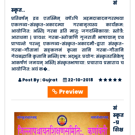
सं
स्कृत..
प्रतिवर्षम् इव एतस्मिन् वर्षेऽपि अहमदाबादनगरस्थया
एकलव्य-संस्कृत-अकादम्या गरबानृत्यस्य कार्यक्रम:
आयोजित: अस्ति| गरबा इति मातु: जगदम्बिकाया: स्तोत्रै:
आराधना | प्रायश: गरबा-स्तोत्राणि गुजराती भाषायाम् एव
प्राप्यन्ते परन्तु एकलव्य-संस्कृत-अकादमी-द्वारा संस्कृत-
गरबा-गीतानां सङ्कलनं कृत्वा तानि गरबा-गीतानि
गेयबद्धानि कृतानि सन्ति| एष: अद्भूत: प्रयोग: संस्कृतरसिकेषु
आकर्षणं जनयन् अस्ति| संस्कृतभाषाया: प्रचाराय प्रसाराय च
आयोजित: अयं क�..
Post By : Gujrat
22-10-2018
Preview
सं
स्कृत
-प्र
शिक्ष