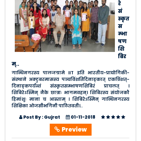
रे
सं
स्कृत
स
म्भा
षण
शि
बिर
म्..
गान्धिनगरस्य पालजग्रामे IIT इति भारतीय-प्राद्योगिकी-
संस्थाने अक्टुबरमासस्य पञ्चविंशतिदिनाङ्कात् एकत्रिंशत्-
दिनाङ्कपर्यन्तं संस्कृतसम्भाषणशिबिरं प्राचलत् ।
शिबिरेऽस्मिन् नैके छात्राः भागमवहन्। शिबिरस्य संयोजकौ
हिमांशुः माना च आस्ताम् । शिबिरेऽस्मिन् गान्धिनगरस्य
शिक्षिका ओजसीभगिनी पाठितवती।..
Post By : Gujrat
01-11-2018
Preview