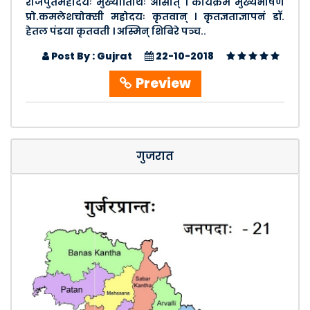
राजपुतमहोदयः मुख्यातिथिः आसीत् । कार्यक्रमे मुख्यभाषणं
प्रो.कमलेशचोक्सी महोदयः कृतवान् । कृतज्ञताज्ञापनं डॉ.
हेतल पंडया कृतवती । अस्मिन् शिबिरे पञ्च..
Post By : Gujrat
22-10-2018
Preview
गुजरात