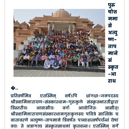
पुरु
षोत्त
ममा
से
अत्यु
ष्ण-
ताप
माने
सं
स्कृत
-आ
राध
�..
प्रतिवर्षमिव एतस्मिन् वर्षेऽपि ध्रांगध्रा-जनपदस्य
श्रीस्वामिनारायण-संस्कारधाम-गुरुकुले संस्कृतभारतीद्वारा
त्रिस्तरीयः आवासीयः वर्गः आयोजितः आसीत्।
श्रीस्वामिनारायणसंस्कारधामगुरुकुलस्य पवित्रे सात्विके च
वातावरणे अत्युष्ण-तापमाने त्रिवर्षतः पञ्चाशत्वर्षपर्यन्तं येषां
वयः ते अत्रागत्य संस्कृतसाधनां कृतवन्तः। एतस्मिन् वर्गे