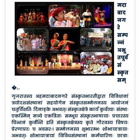
मदा
बाद
नग
रे
सम्प
न्नं
अभू
तपूर्वं
सं
स्कृत
सम्
�..
गुजरातस्य अहमदाबादनगरे संस्कृतभारतीद्वारा विविधानां
त्रयोदशसंस्थानां सहयोगेन संस्कृतसम्मेलनस्य आयोजनं
चतुर्विंशतिः दिनाङ्के अभवत्। संस्कृतक्षेत्रे कार्यं कुर्वत्याः संस्थाः
एकस्मिन् मञ्चे एकत्रिताः सम्भूय संस्कृतभाषायाः प्रचारस्य
चिन्तनं कुर्वन्ति इति संस्कृतक्षेत्रस्य कृते गौरवस्य विषयः
प्रेरणाप्रदः च अवसरः। सम्मेलनस्य शुभारम्भः शोभायात्रायाः
अभवत्। शोभायात्रायां विविधसंस्थानां कर्मचारिणः छात्राः