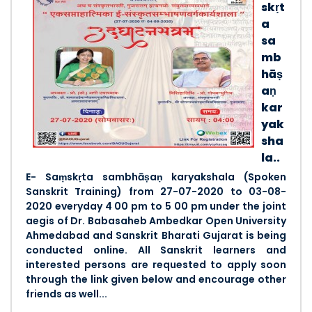
skṛt
a
sa
mb
hāṣ
aṇ
kar
yak
sha
la..
E- Saṃskṛta sambhāṣaṇ karyakshala (Spoken
Sanskrit Training) from 27-07-2020 to 03-08-
2020 everyday 4 00 pm to 5 00 pm under the joint
aegis of Dr. Babasaheb Ambedkar Open University
Ahmedabad and Sanskrit Bharati Gujarat is being
conducted online. All Sanskrit learners and
interested persons are requested to apply soon
through the link given below and encourage other
friends as well...