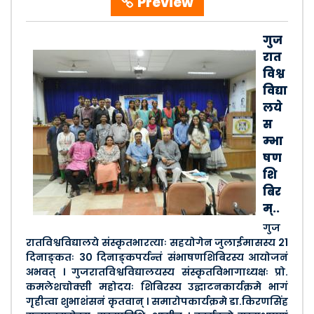
Preview
गुज
रात
विश्व
विद्या
लये
स
म्भा
षण
शि
बिर
म्..
गुज
रातविश्वविद्यालये संस्कृतभारत्याः सहयोगेन जुलाईमासस्य 21
दिनाङ्कतः 30 दिनाङ्कपर्यन्तं संभाषणशिबिरस्य आयोजनं
अभवत् । गुजरातविश्वविद्यालयस्य संस्कृतविभागाध्यक्षः प्रो.
कमलेशचोक्सी महोदयः शिबिरस्य उद्घाटनकार्यक्रमे भागं
गृहीत्वा शुभाशंसनं कृतवान् । समारोपकार्यक्रमे डा.किरणसिंह