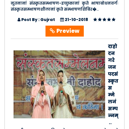
नूतनानां संस्कृतसम्भाषण-इच्छुकानां कृते भाषाबोधनवर्गः
संस्कृतसम्भाषणशीलानां कृते सम्भाषणशिबिर�..
Post By : Gujrat
21-10-2018
Preview
दाहो
दन
गरे
जन
पदसं
स्कृत
स
म्मे
लनं
सम्प
न्नम्
..