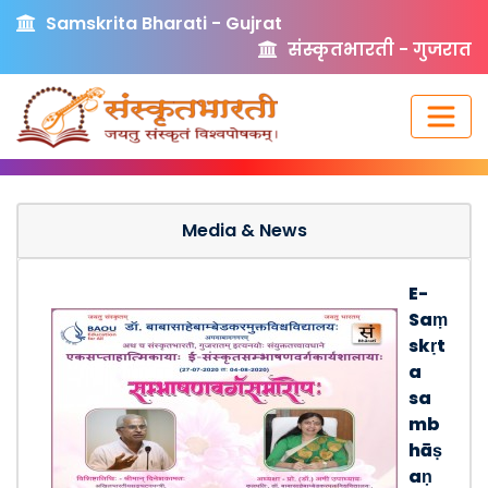
Samskrita Bharati - Gujrat
संस्कृतभारती - गुजरात
Media & News
E-
Saṃ
skṛt
a
sa
mb
hāṣ
aṇ