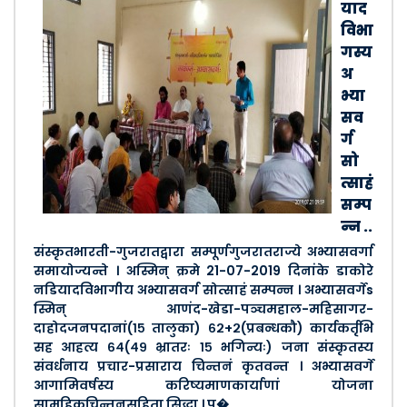
याद
विभा
गस्य
अ
भ्या
सव
र्ग
सो
त्साहं
सम्प
न्न ..
संस्कृतभारती-गुजरातद्वारा सम्पूर्णगुजरातराज्ये अभ्यासवर्गा
समायोज्यन्ते । अस्मिन् क्रमे 21-07-2019 दिनांके डाकोरे
नडियादविभागीय अभ्यासवर्ग सोत्साहं सम्पन्न । अभ्यासवर्गेs
स्मिन् आणंद-खेडा-पञ्चमहाल-महिसागर-
दाहोदजनपदानां(१५ तालुका) ६२+२(प्रबन्धकौ) कार्यकर्तृभि
सह आहत्य ६४(४९ भ्रातरः १५ भगिन्यः) जना संस्कृतस्य
संवर्धनाय प्रचार-प्रसाराय चिन्तनं कृतवन्त । अभ्यासवर्गे
आगामिवर्षस्य करिष्यमाणकार्याणां योजना
सामूहिकचिन्तनसहिता सिद्धा । प�..