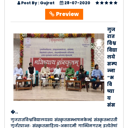
Post By : Gujrat
28-07-2020
Preview
गुज
रात
विश्व
विद्या
लये
सम्प
न्ना
“भ
वि
ष्या
य
संस
�..
गुजरातविश्वविद्यालयस्य संस्कृतसम्भाषनकेन्द्रं संस्कृतभारती
गुर्जरप्रान्तः संस्कृतसाहित्य-अकादमी गान्धिनगरम् इत्येतेषां