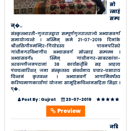
सो
त्साहं
सम्प
न्�..
संस्कृतभारती-गुजरातद्वारा सम्पूर्णगुजरातराज्ये अभ्यासवर्गा
समायोज्यन्ते । अस्मिन् क्रमे 21-07-2019 दिनांके
श्रीशक्तिपीठमन्दिर-गियोडस्य पावनपरिसरे
गांधीनगरविभागीय अभ्यासवर्ग सोत्साहं सम्पन्न ।
अभ्यासवर्गेs स्मिन् गांधीनगर-साबरकांठा-
अरवल्लीजनपदानां 38 कार्यकर्तृभि सह आहत्य
पंचचत्वारिंशत् जना संस्कृतस्य संवर्धनाय प्रचार-प्रसाराय
चिन्तनं कृतवन्त । अभ्यासवर्गे आगामिवर्षस्य
करिष्यमाणकार्याणां योजना सामूहिकचिन्तनसहिता सिद्धा ।
प्�..
Post By : Gujrat
23-07-2019
Preview
नडि