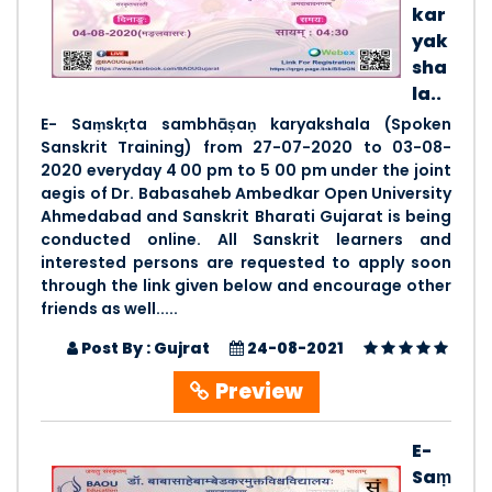
kar
yak
sha
la..
E- Saṃskṛta sambhāṣaṇ karyakshala (Spoken
Sanskrit Training) from 27-07-2020 to 03-08-
2020 everyday 4 00 pm to 5 00 pm under the joint
aegis of Dr. Babasaheb Ambedkar Open University
Ahmedabad and Sanskrit Bharati Gujarat is being
conducted online. All Sanskrit learners and
interested persons are requested to apply soon
through the link given below and encourage other
friends as well.....
Post By : Gujrat
24-08-2021
Preview
E-
Saṃ