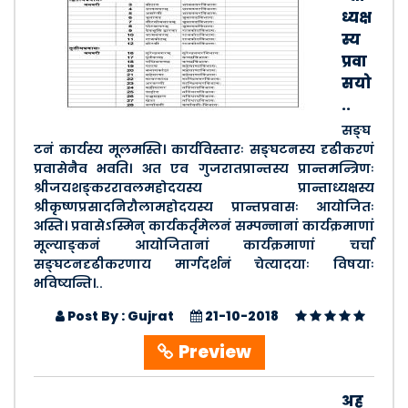
ध्यक्ष
स्य
प्रवा
सयो
..
सङ्घ
टनं कार्यस्य मूलमस्ति। कार्यविस्तारः सङ्घटनस्य दृढीकरणं
प्रवासेनैव भवति। अत एव गुजरातप्रान्तस्य प्रान्तमन्त्रिणः
श्रीजयशङ्कररावलमहोदयस्य प्रान्ताध्यक्षस्य
श्रीकृष्णप्रसादनिरौलामहोदयस्य प्रान्तप्रवासः आयोजितः
अस्ति। प्रवासेऽस्मिन् कार्यकर्तृमेलनं सम्पन्नानां कार्यक्रमाणां
मूल्याङ्कनं आयोजितानां कार्यक्रमाणां चर्चा
सङ्घटनदृढीकरणाय मार्गदर्शनं चेत्यादयाः विषयाः
भविष्यन्ति।..
Post By : Gujrat
21-10-2018
Preview
अह