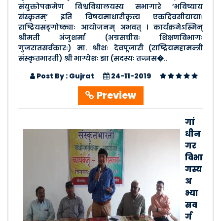
संयुक्तोपक्रमेण विश्वविद्यालयस्य सभागारे ’भविष्याय
संस्कृतम्’ इति विषयमाधारीकृत्य एकदिवसीयायाः
राष्ट्रियसङ्गोष्ठ्याः आयोजनम् अभवत् । कार्यक्रमेऽस्मिन्
श्रीमती अंजुशर्मा (अग्रसचीवः शिक्षणविभागः
गुजरातसर्वकारः) मा. श्रीशः देवपूजारी (राष्ट्रियमहामन्त्री
संस्कृतभारती) श्री भाग्येशः झा (सदस्यः तज्ज्ञस�..
Post By : Gujrat
24-11-2019
Preview
गां
धीन
गर
विभा
गस्य
अ
भ्या
सव
र्ग