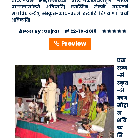
वादनपर्यन्तं संस्कृतभारत्या: प्राध्यापककार्यकर्तॄणां गोष्ठी
प्रान्तकार्यालये भविष्यति| एतस्मिन् मेलने सङ्घटनं
महाविद्यालयेषु संस्कृत-कार्य-वर्धनं इत्यादि विषयाणां चर्चा
भविष्यति|..
Post By : Gujrat
22-10-2018
Preview
एक
लव्य
-सं
स्कृत
-अ
काद
मीद्वा
रा
भवि
ष्य
ति