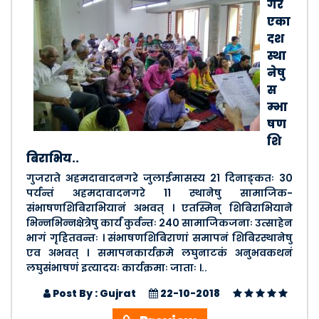
गरे
एका
दश
स्था
नेषु
स
म्भा
षण
शि
बिराभिय..
गुजराते अहमदावादनगरे जुलाईमासस्य 21 दिनाङ्कतः 30
पर्यन्तं अहमदावादनगरे 11 स्थानेषु सामाजिक-
संभाषणशिबिराभियानं अभवत् । एतस्मिन् शिबिराभियाने
भिन्नभिन्नक्षेत्रेषु कार्यं कुर्वन्तः 240 सामाजिकजनाः उत्साहेन
भागं गृहितवन्तः । संभाषणशिबिराणां समापनं शिबिरस्थानेषु
एव अभवत् । समापनकार्यक्रमे लघुनाटकं अनुभवकथनं
लघुसंभाषणं इत्यादयः कार्यक्रमाः जाताः ।..
Post By : Gujrat
22-10-2018