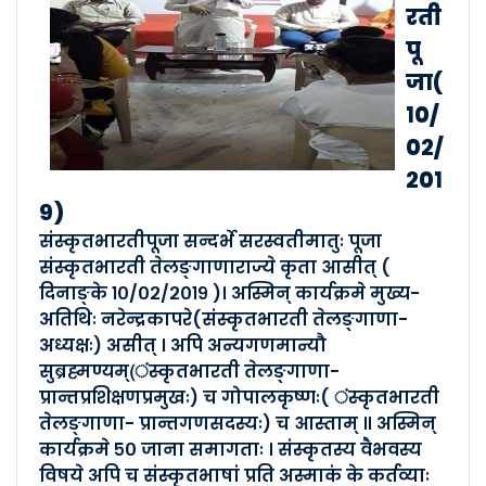
संस्कृत सम्पर्क सप्ताहः - मल�..
रती
Posted By :- Telangana
पू
Posted Date :- 07-08-2024
जा(
१०/
Indian Knowledge Syste..
०२/
Posted By :- Telangana
२०१
Posted Date :- 04-08-2024
९)
संस्कृतभारतीपूजा सन्दर्भे सरस्वतीमातुः पूजा
बालकेन्द्रं शिक्षकाणां वर्�..
संस्कृतभारती तेलङ्गाणाराज्ये कृता आसीत् (
Posted By :- Telangana
दिनाङ्के १०/०२/२०१९ )। अस्मिन् कार्यक्रमे मुख्य-
Posted Date :- 03-08-2024
अतिथिः नरेन्द्रकापरे(संस्कृतभारती तेलङ्गाणा-
अध्यक्षः) असीत् । अपि अन्यगणमान्यौ
" सरला" कक्ष्या प्रारम्भम�..
सुब्रह्मण्यम्(ंस्कृतभारती तेलङ्गाणा-
प्रान्तप्रशिक्षणप्रमुखः) च गोपालकृष्णः( ंस्कृतभारती
Posted By :- Telangana
Posted Date :- 03-08-2024
तेलङ्गाणा- प्रान्तगणसदस्यः) च आस्ताम् ॥ अस्मिन्
कार्यक्रमे ५० जाना समागताः । संस्कृतस्य वैभवस्य
विषये अपि च संस्कृतभाषां प्रति अस्माकं के कर्तव्याः
संस्कृत भारती त्रिलिङ्गाणा ..