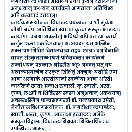
जगदीशचन्द्र जोशी अतिथिपरिचयं कुर्वन् दशदिनानां
Posted By :- Uttarakhand
अनुभवान् कथयन् कार्यक्रमे आगतानां अतिथिभ्यः
Posted Date :- 09-01-2024
अपि धन्यवादं दत्तवान्।
कार्यक्रमसंयोजकः विद्यालयप्रबन्धकः च श्री मुकेश
०२/०१/२०२४ दिनाङ्के श्रीराम�..
जोशी सर्वेषां अतिथिनां स्वागतं कृत्वा संस्कृतभारत्या:
Posted By :- Uttarakhand
कार्याणां प्रसंशां अकरोत्| भविष्ये अपि एतादृशं कार्यं
Posted Date :- 09-01-2024
कर्तुम् इच्छां प्रकटितवान्। सः अवदत् यत् अस्मिन्
सम्भाषणशिबिरे विद्यालयस्य बहवः छात्राः दशदिनानि
30-12-23 दिनांके पिथौरागढ़े लक्षम�..
यावत् संस्कृतसम्भाषणं पठितवन्त:। कार्यक्रमं
सम्बोधयन् पत्रकारः श्रीहरीश भट्टः अवदत् यत् वयं
Posted By :- Uttarakhand
अत्यल्पप्रयत्नेन संस्कृतं शिक्षितुं शक्नुमः यतोहि एषा
Posted Date :- 31-12-2023
भाषा अस्माकं भारतीयानां स्वकीया भाषा अस्ति।
कार्यक्रमे छात्राः प्रकाश रुवाली, कु. स्वाती, भरत,
22-12-2023 दिनांके देहरादूने गीता�..
कृष्ण, लक्ष्मी च शिबिरस्य स्वस्य अनुभवान् अकथयन्|
Posted By :- Uttarakhand
अवसरsस्मिन् प्रान्तसहमन्त्री डॉ. चन्द्रप्रकाश उप्रेती,
Posted Date :- 22-12-2023
नैनीतालविभागसंयोजक: डॉ. जगदीशचन्द्रपाण्डेयः,
स्वाती, भरतः, कृष्णः, आकांक्षा इत्यादयः अनेके
22-12-2023 दिनांके काशीपुरे गीताज�..
संस्कृतविद्वांसः ,विद्यालयशिक्षका: शिविरार्थिनः च
उपस्थिताः आसन् ।.
Posted By :- Uttarakhand