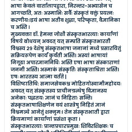
भाषा केवलं वार्तालापद्वारा, निरन्तर-अभ्यासेन च
Posted By :- Uttarakhand
आगच्छति, अतः अस्माभिः सर्वैः संस्कृतं वक्तुं प्रयत्नः
Posted Date :- 18-03-2024
करणीयः।इयं भाषा अतीव शुद्धा, परिष्कृता, वैज्ञानिका
च अस्ति ।
04-03-24दिनांके हल्द्वान्यां श्�..
मुख्यवक्ता डॉ. हेमन्त जोशी संस्कृतभारत्याः कार्याणां
Posted By :- Uttarakhand
विषये बोधयन् अवदत् यत् सम्प्रति संस्कृतभारती
Posted Date :- 04-03-2024
विश्वस्य २९ देशेषु संस्कृतभाषा जनानां मध्ये प्रसारयितुं
सक्रियरूपेण कार्यं कुर्वती अस्ति। अस्यां भाषायां
04-03-2024 दिनांके एम.बी.पीजी स्नात..
निगूढा अपारज्ञाननिधिः अस्ति एषा भाषा संस्काराणां
जननी अस्ति। अस्माकं संस्कृतिः संस्कृताश्रिता अस्ति।
Posted By :- Uttarakhand
एषः भारतस्य आत्मा वर्तते |
Posted Date :- 04-03-2024
विशिष्टातिथि: समाजसेवकश्च मोहितगोस्वामीमहोदयः
अवदत् यत् संस्कृतस्य प्राचीनग्रन्थेषु विज्ञानस्य
03-03-2024 दिनांके द-न्यू-स्कॉलर्स-..
अनेकाः पद्धतयः ज्ञानं च निहिताः सन्ति।
Posted By :- Uttarakhand
संस्कृतभाषाशिक्षणेन वयं शास्त्रेषु निहितं ज्ञानं
Posted Date :- 04-03-2024
विश्वमञ्चे आनेतुं शक्नुमः। तेन संस्कृतभाती द्वारा
क्रियमाणां कार्याणां प्रसंशा कृता ।
08-01-2024 दिनांकेआवासीयप्रबोधनव�..
संस्कृतभारत्याः प्रान्तप्रचारप्रमुखः शिविरशिक्षकः च