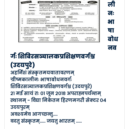
ली
नः
भा
षा
बोध
नव
र्गः शिबिरसञ्चालकप्रशिक्षणवर्गश्च
(उदयपुरे)
अहर्निशं संस्कृतमयवातावरणम्
ग्रीष्मकालीनः भाषाबोधनवर्गः
शिबिरसञ्चालकप्रशिक्षणवर्गश्च (उदयपुरे)
२१ मई सायं तः ०१ जून २०१८ अपराह्नपर्यन्तम्
स्थानम् - विद्या निकेतन हिरणमगरी सेक्टर ०४
उदयपुरम्
अवश्यमेव आगच्छन्तु....
वदतु संस्कृतम्..... जयतु भारतम् .....