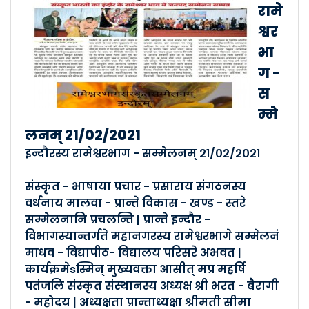
मंदसौर विकासखंडसम्मेलनम् १�..
रामे
Posted By :- Malva
श्वर
Posted Date :- 24-03-2021
भा
ग -
इन्दौरस्य रामेश्वरभाग - सम्�..
स
Posted By :- Malva
म्मे
Posted Date :- 24-03-2021
लनम् २१/०२/२०२१
इन्दौरस्य रामेश्वरभाग - सम्मेलनम् २१/०२/२०२१
खण्डवा- नगर-सम्मेलनम् २१ /०३/�..
Posted By :- Malva
संस्कृत - भाषाया प्रचार - प्रसाराय संगठनस्य
Posted Date :- 24-03-2021
वर्धनाय मालवा - प्रान्ते विकास - खण्ड - स्तरे
सम्मेलनानि प्रचलन्ति | प्रान्ते इन्दौर -
सीतमऊ -विकासखंडसम्मेलनम् १�..
विभागस्यान्तर्गते महानगरस्य रामेश्वरभागे सम्मेलनं
माधव - विद्यापीठ- विद्यालय परिसरे अभवत |
Posted By :- Malva
Posted Date :- 24-03-2021
कार्यक्रमेsस्मिन् मुख्यवक्ता आसीत् मप्र महर्षि
पतंजलि संस्कृत संस्थानस्य अध्यक्ष श्री भरत - बैरागी
- महोदय | अध्यक्षता प्रान्ताध्यक्षा श्रीमती सीमा
नागदा - विकासखंडसम्मेलनम् ०�..