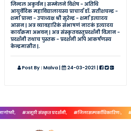
जिन्दल अकुर्वन | सम्मेलने विशेष - अतिथि
Posted By :- Malva
आयुर्वेदिक महाविद्यालायस्य प्राचार्य डॉ. सतीशचन्द्र -
Posted Date :- 24-03-2021
शर्मा प्रान्त - उपाध्यक्ष श्री सुरेन्द्र - शर्मा इत्यादय
आसन | अत्र व्यावहारिकं संभाषणं नाटकं इत्यादय
कालापीपल -विकासखंडसम्मेलनम�..
कार्यक्रमा अभवन् | अत्र संस्कृतवस्तुप्रदर्शनी विज्ञान -
प्रदर्शनी तथाच पुस्तक - प्रदर्शनी अपि आकर्षणस्य
Posted By :- Malva
Posted Date :- 24-03-2021
केन्द्रमासीत |.
मातृसम्मेलनम् (खंडवा नगरम्) �..
Post By : Malva
|
24-03-2021
|
Posted By :- Malva
Posted Date :- 23-03-2021
मातृसम्मेलनम् (खंडवा नगरम्) �..
Posted By :- Malva
Posted Date :- 23-03-2021
ोष्ठी,
#अनूठी संस्कृत प्रदर्शनी,
#जिलासम्पर्काधिकारिणः,
#क्षे
विकासखंडसम्मेलनम् १०/०१/२०२..