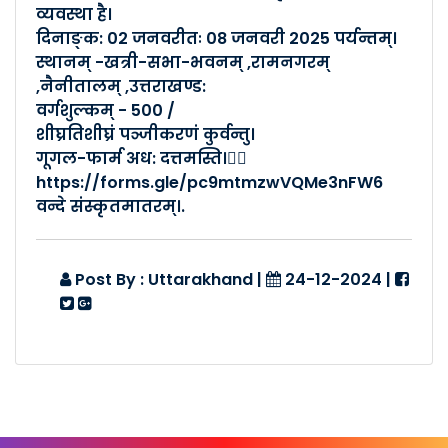
व्यवस्था है।
Posted By :- Uttarakhand
दिनाङ्क: 02 जनवरीतः 08 जनवरी 2025 पर्यन्तम्।
Posted Date :- 18-03-2024
स्थानम् -खत्री-सभा-भवनम् ,रामनगरम्
,नैनीतालम् ,उत्तराखण्ड:
04-03-24दिनांके हल्द्वान्यां श्�..
वर्गशुल्कम् - 500 /
शीघ्रतिशीघ्रं पञ्जीकरणं कुर्वन्तु।
Posted By :- Uttarakhand
Posted Date :- 04-03-2024
गूगल-फार्म अध: दत्तमस्ति।👇🏻
https://forms.gle/pc9mtmzwVQMe3nFW6
वन्दे संस्कृतमातरम्।.
04-03-2024 दिनांके एम.बी.पीजी स्नात..
Posted By :- Uttarakhand
Posted Date :- 04-03-2024
Post By : Uttarakhand
|
24-12-2024
|
03-03-2024 दिनांके द-न्यू-स्कॉलर्स-..
Posted By :- Uttarakhand
Posted Date :- 04-03-2024
08-01-2024 दिनांकेआवासीयप्रबोधनव�..