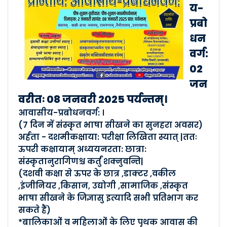
आवासीय-प्रबोधनवर्ग: 05 जूनतः 1..
य-
Posted By :- Uttarakhand
प्रबो
Posted Date :- 27-05-2024
धन
वर्ग:
28-04-2024 दिनांके दिनद्वयस्य प्र�..
02
Posted By :- Uttarakhand
जन
Posted Date :- 29-04-2024
वरीतः 08 जनवरी 2025 पर्यन्तम्।
आवासीय-प्रबोधनवर्ग: ।
27-04-2024 दिनांके हरिद्वारे श्री�..
(7 दिन में संस्कृत भाषा सीखने का सुनहरा अवसर)
Posted By :- Uttarakhand
अर्हता - दशमीकक्षाया: परीक्षा लिखिता स्यात् |ततः
Posted Date :- 27-04-2024
ऊपरी कक्षायाम् अध्ययनरता: छात्रा:
संस्कृतानुरागिणश्च कर्तुं शक्नुवन्ति|
प्रान्तसमीक्षायोजना-गोष्ठ�..
(दशवी कक्षा से ऊपर के छात्र ,डाक्टर ,वकील
,इंजीनियर ,किसान, उद्योगी ,सामाजिक ,संस्कृत
Posted By :- Uttarakhand
Posted Date :- 24-04-2024
भाषा सीखने के जिज्ञासु इत्यादि सभी प्रतिभाग कर
सकते हैं)
*बालिकाओं व महिलाओं के लिए पृथक आवास की
17-03-24 दिनाङ्के द-न्यू-स्कॉलर-व�..