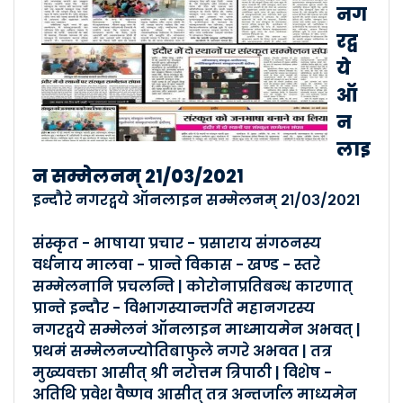
मंदसौर विकासखंडसम्मेलनम् १�..
नग
Posted By :- Malva
रद्व
Posted Date :- 24-03-2021
ये
ऑ
इन्दौरस्य रामेश्वरभाग - सम्�..
न
Posted By :- Malva
लाइ
Posted Date :- 24-03-2021
न सम्मेलनम् २१/०३/२०२१
इन्दौरे नगरद्वये ऑनलाइन सम्मेलनम् २१/०३/२०२१
खण्डवा- नगर-सम्मेलनम् २१ /०३/�..
Posted By :- Malva
संस्कृत - भाषाया प्रचार - प्रसाराय संगठनस्य
Posted Date :- 24-03-2021
वर्धनाय मालवा - प्रान्ते विकास - खण्ड - स्तरे
सम्मेलनानि प्रचलन्ति | कोरोनाप्रतिबन्ध कारणात्
सीतमऊ -विकासखंडसम्मेलनम् १�..
प्रान्ते इन्दौर - विभागस्यान्तर्गते महानगरस्य
नगरद्वये सम्मेलनं ऑनलाइन माध्मायमेन अभवत् |
Posted By :- Malva
Posted Date :- 24-03-2021
प्रथमं सम्मेलनज्योतिबाफुले नगरे अभवत | तत्र
मुख्यवक्ता आसीत् श्री नरोत्तम त्रिपाठी | विशेष -
अतिथि प्रवेश वैष्णव आसीत् तत्र अन्तर्जाल माध्यमेन
नागदा - विकासखंडसम्मेलनम् ०�..