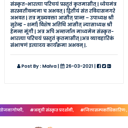
संस्कृत-भारत्या परिचयं प्रस्तुतं कृतमासीत् | ध्येयमंत्र
Posted By :- Malva
सरस्वतीवन्दना च अभवत् | द्वितीयं संत रविदासनगरे
Posted Date :- 24-03-2021
अभवत | तत्र मुख्यवक्ता आसीत् प्रान्त – उपाध्यक्ष श्री
सुरेन्द्र - शर्मा| विशेष अतिथि आसीत् न्यासाध्यक्ष श्री
कालापीपल -विकासखंडसम्मेलनम�..
हेमन्त मूंगी | अत्र अपि अन्तर्जाल माध्यमेन संस्कृत-
भारत्या परिचयं प्रस्तुतं कृतमासीत् |अत्र व्यावहारिकं
Posted By :- Malva
Posted Date :- 24-03-2021
संभाषणं इत्यादय कार्यक्रमा अभवन् |.
मातृसम्मेलनम् (खंडवा नगरम्) �..
Post By : Malva
|
26-03-2021
|
Posted By :- Malva
Posted Date :- 23-03-2021
मातृसम्मेलनम् (खंडवा नगरम्) �..
Posted By :- Malva
Posted Date :- 23-03-2021
जनागोष्ठी,
#अनूठी संस्कृत प्रदर्शनी,
#जिलासम्पर्काधिकारिणः,
विकासखंडसम्मेलनम् १०/०१/२०२..