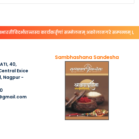
विदर्भप्रान्तस्य कार्यकर्तृणां‍‍‌ सम्मेलनम् अकोलानगरे सम्पन्नम् ।,
#सं
Sambhashana Sandesha
TI, 40,
entral Exice
, Nagpur -
0
@gmail.com
DESIGNED & DEVELOPED BY SAMSKRITA BHARATI