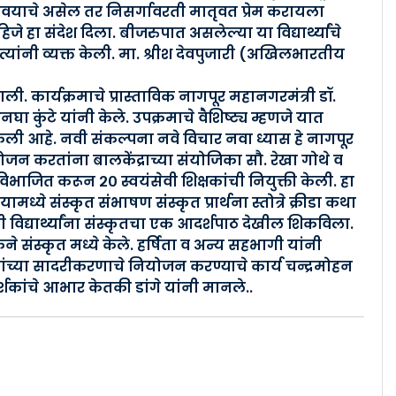
याचे असेल तर निसर्गावरती मातृवत प्रेम करायला
जे हा संदेश दिला. बीजरुपात असलेल्या या विद्यार्थ्यांचे
 त्यांनी व्यक्त केली. मा. श्रीश देवपुजारी (अखिलभारतीय
ली. कार्यक्रमाचे प्रास्ताविक नागपूर महानगरमंत्री डॉ.
कुंटे यांनी केले. उपक्रमाचे वैशिष्ट्य म्हणजे यात
ेली आहे. नवी संकल्पना नवे विचार नवा ध्यास हे नागपूर
योजन करतांना बालकेंद्राच्या संयोजिका सौ. रेखा गोथे व
्ये विभाजित करून २० स्वयंसेवी शिक्षकांची नियुक्ती केली. हा
्ये संस्कृत संभाषण संस्कृत प्रार्थना स्तोत्रे क्रीडा कथा
नी विद्यार्थ्यांना संस्कृतचा एक आदर्शपाठ देखील शिकविला.
ने संस्कृत मध्ये केले. हर्षिता व अन्य सहभागी यांनी
ंच्या सादरीकरणाचे नियोजन करण्याचे कार्य चन्द्रमोहन
शकांचे आभार केतकी डांगे यांनी मानले..