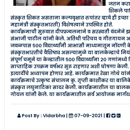
जतन कराव
शिकले पाहि
संस्कृत शिकत असताना कल्पवृक्षात रुपांतर व्हावे ही इच्छा
महामंत्री संस्कृतभारती) विशेषत्वाने उपस्थित होते.
कार्यक्रमाची सुरूवात दीपप्रज्वलनाने व सरस्वती वंदनेने झा
संभाजी पाटील यांनी केले. अतिथी परिचय व गीतगायन अनघा 
जवळपास ५०० विद्यार्थ्यांनी आभासी माध्यमातून नोंदणी क
संस्कृतभारतीचे वैशिष्ट्य असल्यामुळे या बालकेन्द्राचे नि
संपूर्ण चमूने या केन्द्रातील ५०० विद्यार्थ्यांना २० गणांमध
साप्ताहिक उपक्रम वर्षभर सुरू राहणार अशी घोषणा केली. यामध
इत्यादींचे अध्यापन होणार आहे. कार्यक्रमात रेखा गोथे यां
कार्यक्रमाचे उत्कृष्ट संचालन कु. तृप्ती काशीकर या बालिके
संस्कृत लघुनाटिका सादर केली. कार्यक्रमातील या बालका
गोयल यांनी केले. या कार्यक्रमातील सर्व आयोजक मार्गदर्
Post By : Vidarbha
|
07-09-2021
|