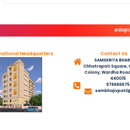
#संस्कृतभारती
national Headquarters
Contact Us
SAMSKRITA BHARA
Chhatrapati Square, C
Colony, Wardha Road
440015
976666675
sambhajivpatil