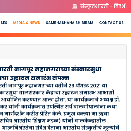
संस्कृतभारती - विदर्भ:
SSES
MEDIA & NEWS
SAMBHASHANA SHIBIRAM
CONTACT US
भारती नागपूर महानगराच्या संस्कारसुधा
राचा उद्घाटन समारंभ संपन्न
रती नागपूर महानगराच्या वतीने २९ आॕगस्ट २०२१ या
्कारसुधा बालसंस्कार केंद्राचा उद्घाटन समारंभ आभासी
 आयोजित करण्यात आला होता. या कार्यक्रमाचे अध्यक्ष डॉ.
र यांनी कार्यक्रमात उपस्थित सर्व बालगोपालांना कथा
 मार्गदर्शन करीत प्रेरित केले. प्रमुख वक्त्या मा.ऋचा
सचिव भारतीय शिक्षण मंडळ) यांनी बालकेन्द्रातील
आत्मनिर्भरतेचा संदेश देताना भारतीय संस्कृतीचे मूल्यांचे