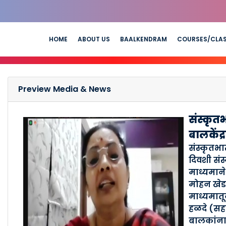
HOME
ABOUT US
BAALKENDRAM
COURSES/CLA
Preview Media & News
संस्कृत
बालकेंद्
संस्कृतभा
दिवशी संस
माध्यमाने
मोहन खेडक
माध्यमातून
हळदे (सह
बालकांना 