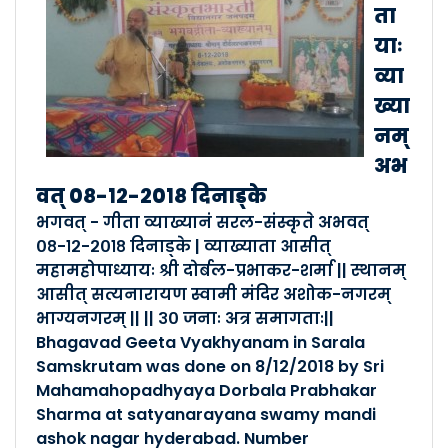
संस्कृत सम्पर्क सप्ताहः - मल�..
ता
Posted By :- Telangana
याः
Posted Date :- 07-08-2024
व्या
ख्या
Indian Knowledge Syste..
नम्
Posted By :- Telangana
अभ
Posted Date :- 04-08-2024
वत् ०८-१२-२०१८ दिनाड्के
भगवत् - गीता व्याख्यानं सरल-संस्कृते अभवत्
बालकेन्द्रं शिक्षकाणां वर्�..
०८-१२-२०१८ दिनाड्के | व्याख्याता आसीत्
Posted By :- Telangana
महामहोपाध्यायः श्री दोर्बल-प्रभाकर-शर्मा || स्थानम्
Posted Date :- 03-08-2024
आसीत् सत्यनारायण स्वामी मंदिर अशोक-नगरम्
भाग्यनगरम् || || ३० जनाः अत्र समागताः||
" सरला" कक्ष्या प्रारम्भम�..
Bhagavad Geeta Vyakhyanam in Sarala
Samskrutam was done on 8/12/2018 by Sri
Posted By :- Telangana
Posted Date :- 03-08-2024
Mahamahopadhyaya Dorbala Prabhakar
Sharma at satyanarayana swamy mandi
ashok nagar hyderabad. Number
संस्कृत भारती त्रिलिङ्गाणा ..