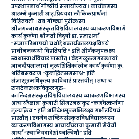
उपस्थापनार्थं गोष्ठीयं समायोज्यत । कार्यक्रमस्य
Posted By :- Andhra Pradesh
आरम्भे कुमारी आर्.प्रियंवदा लौकिकप्रार्थनां
Posted Date :- 11-03-2022
विहितवती । तत्र गोष्ठ्यां पुरीस्थस्य
श्रीजगन्नाथसंस्कृतविश्वविद्यालयस्य व्याकरणविभागे
प्रान्तस्तरीयं कार्यकतृसम�..
कार्यं कुर्वणा श्रीमती विदुषी डा. प्रज्ञाशर्मा
Posted By :- Andhra Pradesh
“संज्ञापरिभाषयो यथोद्देशकार्यकालपक्षविषये
Posted Date :- 30-12-2021
प्राचीननव्ययो विप्रतिपत्ति ” इति शीर्षकमुपलक्ष्य
स्वशास्त्रार्थविचारं प्रास्तौत् । बेङ्गळूरुनगरस्थायां
SAMSKRITAJAYANTHI..
ज्ञानदीपशालायां नृत्यशिक्षिकात्वेन कार्यं कुर्वणा कु.
श्रतिबसवराज “कृत्तद्धितसमसाश्च” इति
Posted By :- Andhra Pradesh
संज्ञासूत्रमधिकृत्य स्वविचारं प्रास्तवीत् । तथा च
Posted Date :- 21-11-2018
रामटेकस्थकविकुलगुरु-
कालिदससंस्कृतविश्वविद्यालयस्य व्याकरणविभागस्य
आचार्यच्छात्रा कुमारी सिमरनठाकुर “कर्मवत्कर्मणा
तुल्यक्रिय ” इति अतिदेशसूत्रमभिलक्ष्य गभीरविषयं
प्रास्तौत् । एवमेव राष्ट्रियसंस्कृतविश्वविद्यालयस्य
व्याकरणविभागस्य आचार्यच्छात्रा कुमारी मैत्रेयी
आर्या “स्थानिवदादेशोऽनल्विधौ” इति