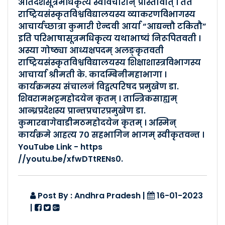
अतिदेशसूत्रमधिकृत्य स्वविचारान् प्रास्तावीत् । तत
राष्ट्रियसंस्कृतविश्वविद्यालयस्य व्याकरणविभागस्य
आचार्यच्छात्रा कुमारी ऐन्दवी आर्या “आद्यन्तौ टकितौ”
इति परिभाषासूत्रमधिकृत्य यथाभाष्यं निरूपितवती ।
अस्या गोष्ठ्या आध्यक्षपदम् अलङ्कृतवती
राष्ट्रियसंस्कृतविश्वविद्यालयस्य शिक्षाशास्त्रविभागस्य
आचार्या श्रीमती के. कादम्बिनीमहाभागा ।
कार्यक्रमस्य संचालनं विद्वत्परिषद प्रमुखेण डा.
शिवरामभट्टमहोदयेन कृतम् । तान्त्रिकसाह्यम्
आन्ध्रप्रदेशस्य प्रान्तप्रचारप्रमुखेण डा.
कुमारबागेवाडीमठमहोदयेन कृतम् । अस्मिन्
कार्यक्रमे आहत्य ७० सहभागिन भागम् स्वीकृतवन्त ।
YouTube Link - https
//youtu.be/xfwDTtRENs0.
Post By : Andhra Pradesh
|
16-01-2023
|