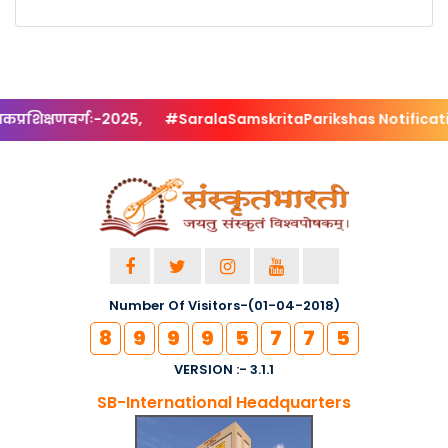
्रशिक्षणवर्गः-2025,
#SaralaSamskritaParikshas Notification-
Number Of Visitors-(01-04-2018)
8
9
9
9
5
7
7
5
VERSION :- 3.1.1
SB-International Headquarters