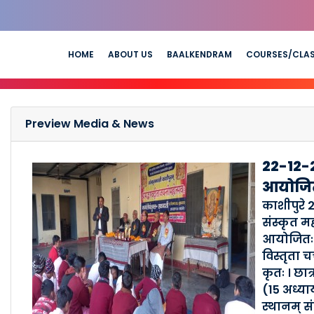
HOME
ABOUT US
BAALKENDRAM
COURSES/CLA
Preview Media & News
22-12-2
आयोजित
काशीपुरे 
संस्कृत म
आयोजितः। अ
विस्तृता च
कृतः । छात
(15 अध्या
स्थानम् सं