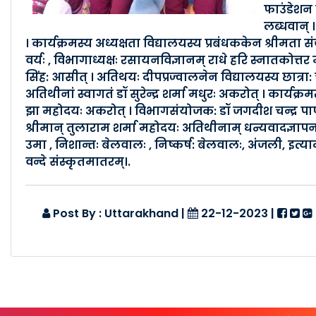
फाउंडेशन व
लब्धवान् ।
। कार्यक्रमस्य अध्यक्षता विद्यालयस्य प्रबंधककेन श्रीमता 
वर्यः , विभागाध्यक्षः रसायनविज्ञानम् राधे हरि स्नातकोत्तर 
सिंह: आसीत् । अतिथयः दीपप्रज्वालनेन विद्यालयस्य छात्रा: 
अतिथीनां स्वागतं डॉ सुरेन्द्र शर्मा मधुरः अकरोत् । कार्यक्र
झा महोदयः अकरोत् । विभागसंयोजक: डॉ जगदीश चन्द्र पाण्डेय:
श्रीमान् तुलाराम शर्मा महोदयः अतिथीनाम् धन्यवादज्ञापनम् कृत
उमा , निशान्तः बेलवालः , निष्कर्ष: बेलवालः, अंजली, इत्य
वन्दे संस्कृतमातरम्।.
Post By : Uttarakhand
|
22-12-2023
|