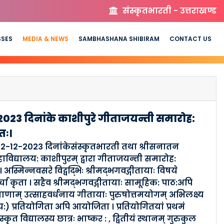
संस्कृतभारती - उत्तराखण्ड
SSES
MEDIA & NEWS
SAMBHASHANA SHIBIRAM
CONTACT US
023 दिनांके काशीपुरे गीताजयन्ती समारोह:
ः।
22-12-2023 दिनांकेसंस्कृतभारती तथा श्रीसनातन
हाविद्यालय: काशीपुरम् द्वारा गीताजयन्ती समारोह:
स्मिन्नवसरे विद्वद्भिः श्रीमद्भगवद्गीतायाः विषये
र्चा कृता । सहैव श्रीमद्भगवद्गीतायाः सामूहिक: पाठ:अपि
्राणाम् उत्साहवर्धनाय गीतायाः पुरुषोत्तमयोगम् अभिलक्ष्य
य:) प्रतियोगिता अपि आयोजिता । प्रतियोगितयां प्रथमं
स्कृत विद्यालस्य छात्रः भाष्कर : , द्वितीयं स्थानम् गुरुकुल