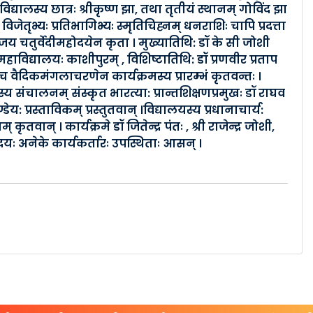
िद्यालस्य छात्रः श्रीकृष्ण झा, तथा तृतीयं स्थानम् गोविंद झा
 विजेतृभ्यः प्रतिभागिभ्यः स्मृतिचिह्नम् धनराशिः चापि प्रदत्ता
संजय चतुर्वेदीमहोदयेन कृता । मुख्यातिथि: डॉ के सी जोशी
महाविद्यालयः काशीपुरम् , विशिष्टातिथि: डॉ प्रणवीर प्रताप
च वैदिकमंगलाचरणेन कार्यक्रमस्य प्रारम्भं कृतवन्तः ।
मस्य संचालनम् संस्कृत भारत्या: प्रान्तशिक्षणप्रमुखः डॉ राघव
 प्रस्ताविकम् प्रस्तुतवान् ।विद्यालयस्य प्रधानाचार्य:
वान् । कार्यक्रमे डॉ जितेन्द्र पंतः , श्री राजेन्द्र जोशी,
ादयः अनेके कार्यकर्तारः उपस्थिताः आसन् ।