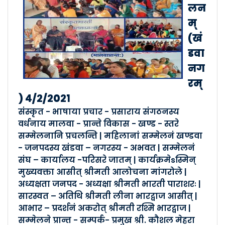
मंदसौर विकासखंडसम्मेलनम् १�..
लन
Posted By :- Malva
म्
Posted Date :- 24-03-2021
(खं
डवा
इन्दौरस्य रामेश्वरभाग - सम्�..
नग
Posted By :- Malva
रम्
Posted Date :- 24-03-2021
) ४/२/२०२१
संस्कृत - भाषाया प्रचार - प्रसाराय संगठनस्य
खण्डवा- नगर-सम्मेलनम् २१ /०३/�..
वर्धनाय मालवा - प्रान्ते विकास - खण्ड - स्तरे
Posted By :- Malva
सम्मेलनानि प्रचलन्ति | महिलानां सम्मेलनं खण्डवा
Posted Date :- 24-03-2021
- जनपदस्य खंडवा – नगरस्य - अभवत | सम्मेलनं
संघ – कार्यालय -परिसरे जातम् | कार्यक्रमेsस्मिन्
सीतमऊ -विकासखंडसम्मेलनम् १�..
मुख्यवक्ता आसीत् श्रीमती आलोचना मांगरोले |
अध्यक्षता जनपद - अध्यक्षा श्रीमती भारती पाराशरः |
Posted By :- Malva
Posted Date :- 24-03-2021
सारस्वत – अतिथि श्रीमती लीना भारद्वाज आसीत् |
आभार – प्रदर्शनं अकरोत् श्रीमती रश्मि भारद्वाज |
सम्मेलने प्रान्त - सम्पर्क- प्रमुख श्री. कौशल मेहरा
नागदा - विकासखंडसम्मेलनम् ०�..