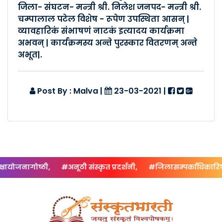
जिला- संघटन- मन्त्री श्री. निलेश जनपद- मन्त्री श्री.
Posted By :- Malva
चम्पालाल पटेल विशेष - रूपेण उपस्थिता आसन् |
Posted Date :- 24-03-2021
व्यावहारिकं संभाषणं नाटकं इत्यादय कार्यक्रमा
अभवन् | कार्यक्रमस्य अन्ते पुरस्कार वितरणम् अन्ते
कालापीपल -विकासखंडसम्मेलनम�..
अभूत|.
Posted By :- Malva
Posted Date :- 24-03-2021
Post By : Malva
|
23-03-2021
|
मातृसम्मेलनम् (खंडवा नगरम्) �..
Posted By :- Malva
Posted Date :- 23-03-2021
मातृसम्मेलनम् (खंडवा नगरम्) �..
ायोजनागोष्ठी,
#अनूठी संस्कृत प्रदर्शनी,
#जिलासम्पर्काधिकारिणः,
Posted By :- Malva
Posted Date :- 23-03-2021
विकासखंडसम्मेलनम् १०/०१/२०२..