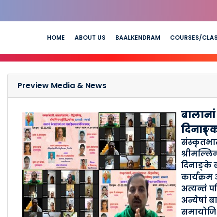
HOME
ABOUT US
BAALKENDRAM
COURSES/CLA
Preview Media & News
बालानां
दिनाङ्क
संस्कृतभारत
श्रीमल्लिन
दिनाङ्के 
कार्यक्रम
अत्यन्तं पर
अन्येषां 
समायोजि । 