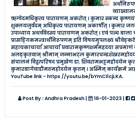
अर्थनिरूप
व्याख्यान
ऋग्वेदमधिकृत्य पारायणम् अकरोत् । कुमार स्कन्द कृष्णयजु
शुक्लयजुर्वदम् अधिकृत्य पारायणम् अकार्षीत् । कुमार 
उपाध्याय अथर्ववेदस्य पारायणम् अकरोत् । एवं पञ्च बाला चतु
प्रासङ्गिकमन्त्रार्थनिरूपणम् इति विषयमुपलक्ष्य श्रीवेङ्कट
सहायकाचार्या आचार्या प्रवारामकृष्णशर्ममहदया सप्रमाणं व
अलङ्कृतवान् श्रीमान् जन्नाभट्ल कुमारचन्द्रशेखरमहोदय संस्
संचालनं विद्वत्परिषद प्रमुखेण डा. शिवरामभट्टमहोदयेन कृतम् । 
कुमारबागेवाडीमठमहोदयेन कृतम् । अस्मिन् कार्यक्रमे आ
YouTube link - https //youtu.be/bYmCI1cjLKA.
Post By : Andhra Pradesh
|
16-01-2023
|