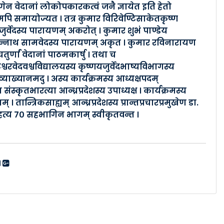
णेन वेदानां लोकोपकारकत्वं जनै ज्ञायेत इति हेतो
मपि समायोज्यत । तत्र कुमार विरिवेण्टिसाकेतकृष्ण
र्वेदस्य पारायणम् अकरोत् । कुमार शुभं पाण्डेय
जगन्नाथ सामवेदस्य पारायणम् अकृत । कुमार रविनारायण
र्णां वेदानां पाठमकार्षु । तथा च
ेश्वरवेदवश्वविद्यालयस्य कृष्णयजुर्वेदभाष्यविभागस्य
्याख्यानमदु । अस्य कार्यक्रमस्य आध्यक्षपदम्
कृतभारत्या आन्ध्रप्रदेशस्य उपाध्यक्ष । कार्यक्रमस्य
तान्त्रिकसाह्यम् आन्ध्रप्रदेशस्य प्रान्तप्रचारप्रमुखेण डा.
हत्य ७० सहभागिन भागम् स्वीकृतवन्त ।