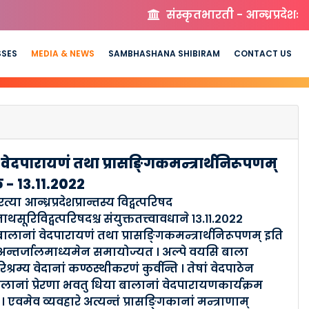
संस्कृतभारती - आन्ध्रप्रदेशः
SSES
MEDIA & NEWS
SAMBHASHANA SHIBIRAM
CONTACT US
 वेदपारायणं तथा प्रासङ्गिकमन्त्रार्थनिरूपणम्
 - १३.११.२०२२
्या आन्ध्रप्रदेशप्रान्तस्य विद्वत्परिषद
ाथसूरिविद्वत्परिषदश्च संयुक्ततत्त्वावधाने १३.११.२०२२
बालानां वेदपारायणं तथा प्रासङ्गिकमन्त्रार्थनिरूपणम् इति
 अन्तर्जालमाध्यमेन समायोज्यत । अल्पे वयसि बाला
िश्रम्य वेदानां कण्ठस्थीकरणं कुर्वन्ति । तेषां वेदपाठेन
बालानां प्रेरणा भवतु धिया बालानां वेदपारायणकार्यक्रम
एवमेव व्यवहारे अत्यन्तं प्रासङ्गिकानां मन्त्राणाम्