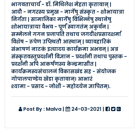
भागवताचार्य - डॉ. मिथिलेश मेहता कृतावान् |
Posted By :- Malva
आदौ - नगरस्य प्रमुख - मार्गेषु संस्कृत - शोभायात्रा
Posted Date :- 24-03-2021
निर्गता | सामाजिका मार्गेषु विभिन्नेषु स्थानेषु
शोभायात्राया वैभव - पूर्णं स्वागतंम् अकुर्वन |
कालापीपल -विकासखंडसम्मेलनम�..
सम्मेलने गगन प्रजापति तथाच जगदीशप्रसादशर्मा
विशेष - रूपेण उप्स्थितौ आस्थाम् | व्यावहारिकं
Posted By :- Malva
Posted Date :- 24-03-2021
संभाषणं नाटकं इत्यादय कार्यक्रमा अभवन् | अत्र
संस्कृतवस्तुप्रदर्शनी विज्ञान - प्रदर्शनी तथाच पुस्तक -
प्रदर्शनी अपि आकर्षणस्य केन्द्रमासीत |
मातृसम्मेलनम् (खंडवा नगरम्) �..
कार्यक्रमस्यसंचालनं विकासखंड सह - संयोजक
Posted By :- Malva
गोपालपाण्डेय खेडा कृतावान्। आभारं
Posted Date :- 23-03-2021
श्यामा - प्रसाद - जोशी - महोदयेन ज्ञापितम्।.
मातृसम्मेलनम् (खंडवा नगरम्) �..
Post By : Malva
Posted By :- Malva
|
24-03-2021
|
Posted Date :- 23-03-2021
विकासखंडसम्मेलनम् १०/०१/२०२..