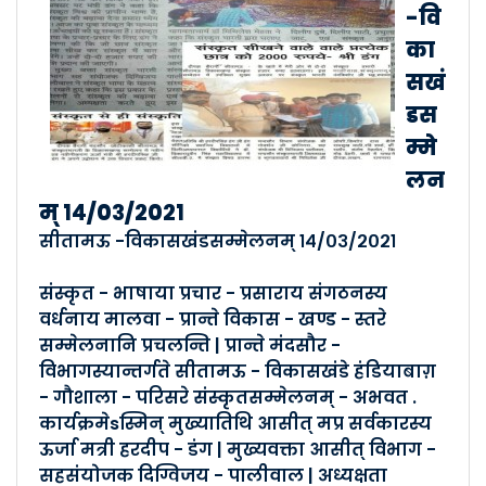
मंदसौर विकासखंडसम्मेलनम् १�..
-वि
Posted By :- Malva
का
Posted Date :- 24-03-2021
सखं
डस
इन्दौरस्य रामेश्वरभाग - सम्�..
म्मे
Posted By :- Malva
लन
Posted Date :- 24-03-2021
म् १४/०३/२०२१
सीतामऊ -विकासखंडसम्मेलनम् १४/०३/२०२१
खण्डवा- नगर-सम्मेलनम् २१ /०३/�..
Posted By :- Malva
संस्कृत - भाषाया प्रचार - प्रसाराय संगठनस्य
Posted Date :- 24-03-2021
वर्धनाय मालवा - प्रान्ते विकास - खण्ड - स्तरे
सम्मेलनानि प्रचलन्ति | प्रान्ते मंदसौर -
सीतमऊ -विकासखंडसम्मेलनम् १�..
विभागस्यान्तर्गते सीतामऊ - विकासखंडे हंडियाबाग़
- गौशाला - परिसरे संस्कृतसम्मेलनम् - अभवत .
Posted By :- Malva
Posted Date :- 24-03-2021
कार्यक्रमेsस्मिन् मुख्यातिथि आसीत् मप्र सर्वकारस्य
ऊर्जा मत्री हरदीप - डंग | मुख्यवक्ता आसीत् विभाग -
सहसंयोजक दिग्विजय - पालीवाल | अध्यक्षता
नागदा - विकासखंडसम्मेलनम् ०�..