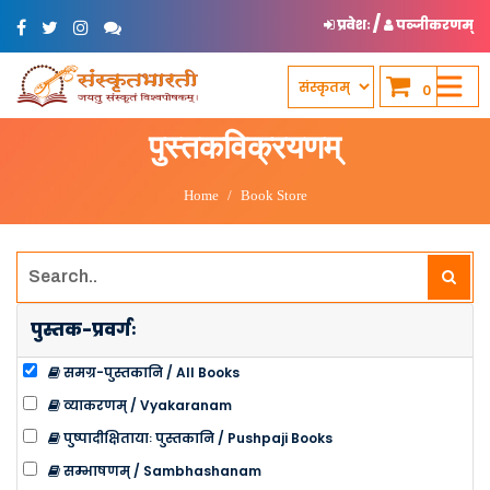
/
प्रवेशः
पञ्जीकरणम्
0
पुस्तकविक्रयणम्
Home
Book Store
पुस्तक-प्रवर्गः
समग्र-पुस्तकानि / All Books
व्याकरणम् / Vyakaranam
पुष्पादीक्षितायाः पुस्तकानि / Pushpaji Books
सम्भाषणम् / Sambhashanam