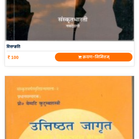
विसग्ङति
क्रयण-निमित्तम्
100