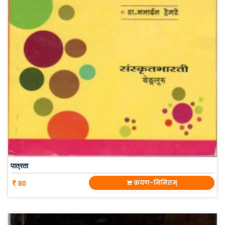
पात्रता
क्रयण-निमित्तम्
80