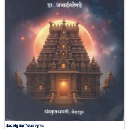
देवालयेषु वैज्ञानिकचमत्कृत्यः