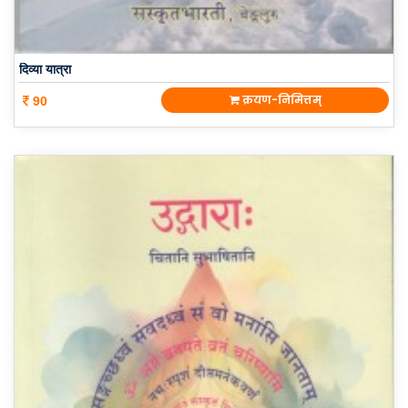
दिव्या यात्रा
क्रयण-निमित्तम्
90