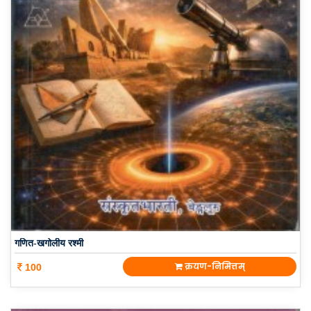
गणित-खगोलीय रश्मी
क्रयण-निमित्तम्
100