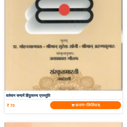
वर्तमान सन्दर्भे हिंदुत्वस्य प्रस्तुति
क्रयण-निमित्तम्
70