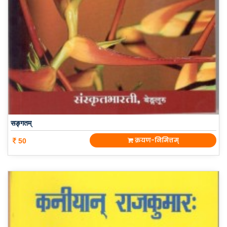
सङ्गतम्
क्रयण-निमित्तम्
50