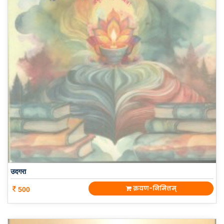
उदगरा
क्रयण-निमित्तम्
500