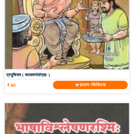
प्रभुचित्तम ( रूपकाणांसंग्रहः )
क्रयण-निमित्तम्
60