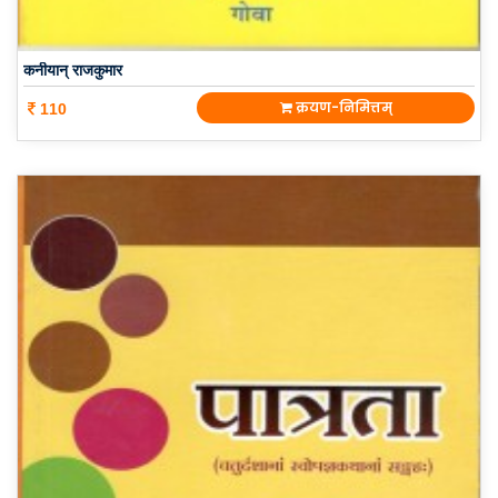
कनीयान् राजकुमार
क्रयण-निमित्तम्
110