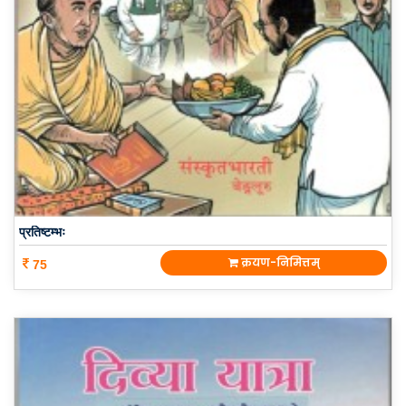
प्रतिष्टम्भः
क्रयण-निमित्तम्
75