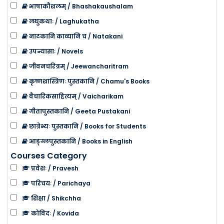
भाषाकौशलम् / Bhashakaushalam
लघुकथाः / Laghukatha
नाटकानि काव्यानि च / Natakani
उपन्यासाः / Novels
जीवनचरित्रम् / Jeewancharitram
कृष्णशास्त्रिणः पुस्तकानि / Chamu's Books
वैचारिकसाहित्यम् / Vaicharikam
गीतापुस्तकानि / Geeta Pustakani
छात्रेभ्यः पुस्तकानि / Books for Students
आङ्ग्लपुस्तकानि / Books in English
Courses Category
प्रवेशः / Pravesh
परिचयः / Parichaya
शिक्षा / Shikchha
कोविदः / Kovida