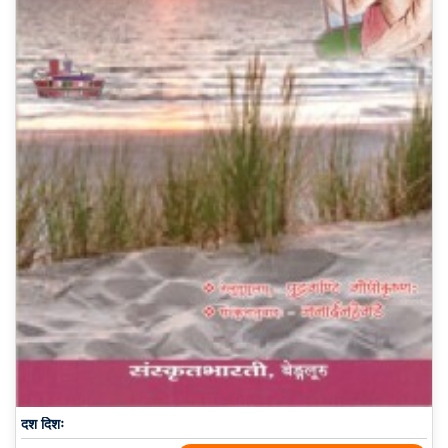
दश दिशः