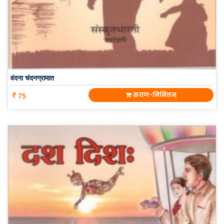
वंदना चंदनग्रामात
क्रयण-निमित्तम्
75