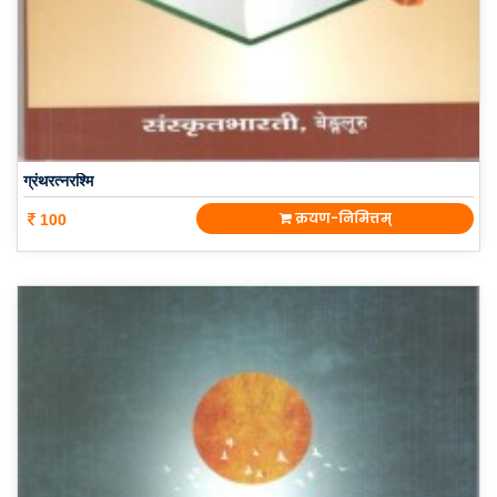
ग्रंथरत्नरश्मि
क्रयण-निमित्तम्
100