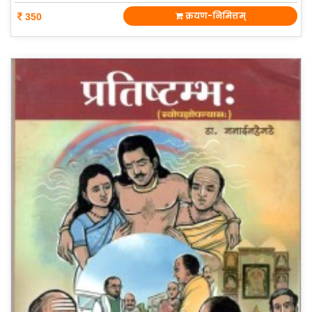
क्रयण-निमित्तम्
350