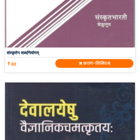
संस्कृतेन शब्दनिर्माणम्
क्रयण-निमित्तम्
60