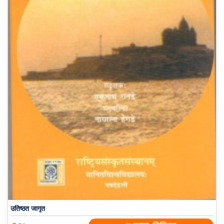
उतिष्ठत जागृत