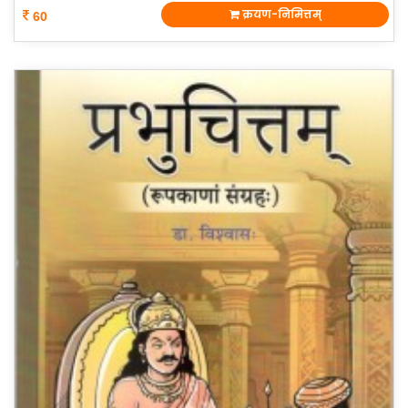
क्रयण-निमित्तम्
60