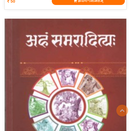
क्रयण-निमित्तम्
50