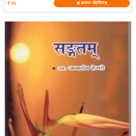
क्रयण-निमित्तम्
70